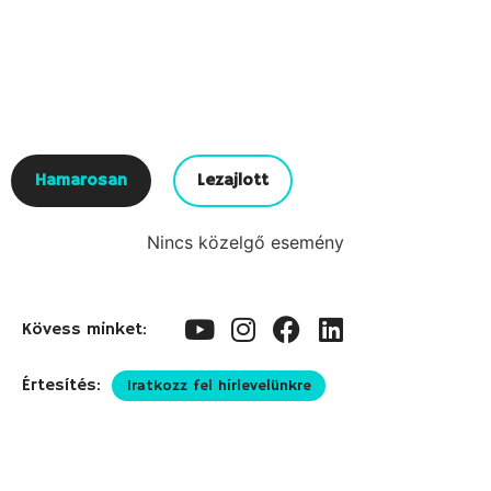
Hamarosan
Lezajlott
Nincs közelgő esemény
Kövess minket:
Értesítés:
Iratkozz fel hírlevelünkre