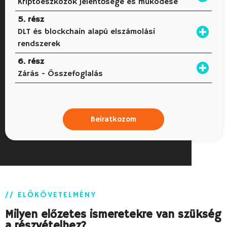
Kriptoeszközök jelentősége és működése
5. rész
DLT és blockchain alapú elszámolási
rendszerek
6. rész
Zárás - Összefoglalás
Beiratkozom
// ELŐKÖVETELMÉNY
Milyen előzetes ismeretekre van szükség
a részvételhez?