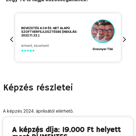
A
BEVEZETÉS A C# ÉS .NET ALAPÚ
SZOFTVERFEJLESZTÉSBE [INDULÁS:
Al
2022.11.23.]
is
b
érthető, követhető
ok
t
Gresnyer Tibi
Képzés részletei
A képzés 2024. áprilisától elérhető.
A képzés díja: 19.000 Ft helyett