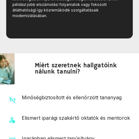
például jobb elszámolási folyamatok vagy fokozott
átláthatóság) így közreműködik szolgáltatásaik
modernizálásában.
Miért szeretnek hallgatóink
nálunk tanulni?
Minőségbiztosított és ellenőrzött tananyag
Elismert iparági szakértő oktatók és mentorok
Iparágban elismert tanúsítvány