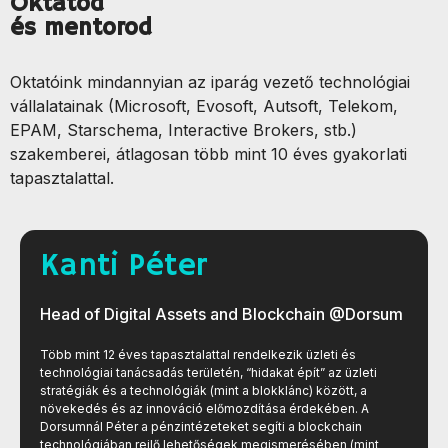
Oktatód
és mentorod
Oktatóink mindannyian az iparág vezető technológiai
vállalatainak (Microsoft, Evosoft, Autsoft, Telekom,
EPAM, Starschema, Interactive Brokers, stb.)
szakemberei, átlagosan több mint 10 éves gyakorlati
tapasztalattal.
Kanti Péter
Head of Digital Assets and Blockchain @Dorsum
Több mint 12 éves tapasztalattal rendelkezik üzleti és
technológiai tanácsadás területén, “hidakat épít” az üzleti
stratégiák és a technológiák (mint a blokklánc) között, a
növekedés és az innováció előmozdítása érdekében. A
Dorsumnál Péter a pénzintézeteket segíti a blockchain
technológiában rejlő lehetőségek megismerésében (mint