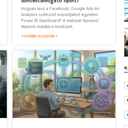
döntéstámogató riport?
Hogyan lesz a Facebook, Google Ads és
Analytics szétszórt exportjaiból egyetlen
Power BI dashboard? A webinar lepesrol
lepesre mutatja a modszert.
TOVÁBB OLVASOM »
K