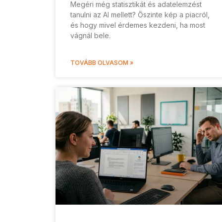
Megéri még statisztikát és adatelemzést
tanulni az AI mellett? Őszinte kép a piacról,
és hogy mivel érdemes kezdeni, ha most
vágnál bele.
TOVÁBB OLVASOM »