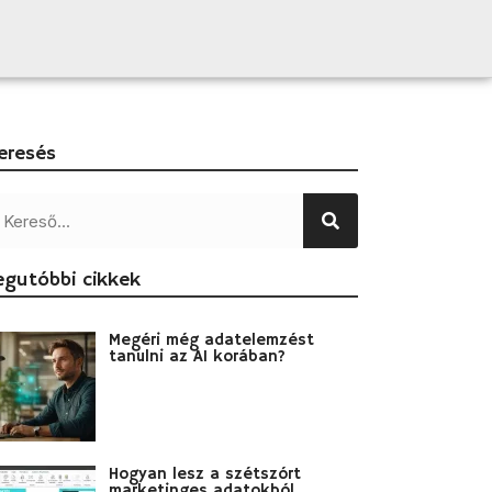
eresés
egutóbbi cikkek
Megéri még adatelemzést
tanulni az AI korában?
Hogyan lesz a szétszórt
marketinges adatokból