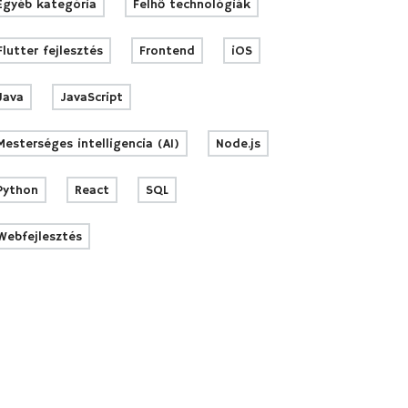
Egyéb kategória
Felhő technológiák
Flutter fejlesztés
Frontend
iOS
Java
JavaScript
Mesterséges intelligencia (AI)
Node.js
Python
React
SQL
Webfejlesztés