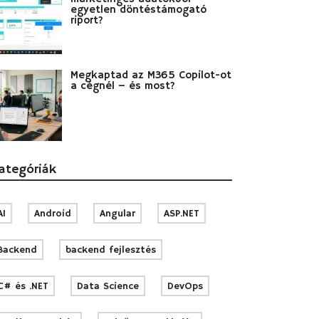
egyetlen döntéstámogató
riport?
Megkaptad az M365 Copilot-ot
a cégnél – és most?
ategóriák
AI
Android
Angular
ASP.NET
Backend
backend fejlesztés
C# és .NET
Data Science
DevOps