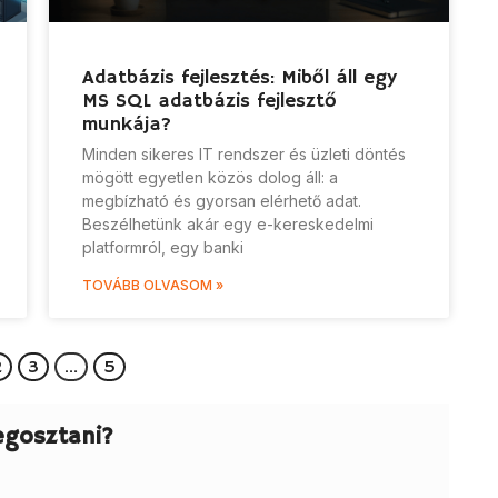
Adatbázis fejlesztés: Miből áll egy
MS SQL adatbázis fejlesztő
munkája?
Minden sikeres IT rendszer és üzleti döntés
mögött egyetlen közös dolog áll: a
megbízható és gyorsan elérhető adat.
Beszélhetünk akár egy e-kereskedelmi
platformról, egy banki
TOVÁBB OLVASOM »
2
3
…
5
egosztani?