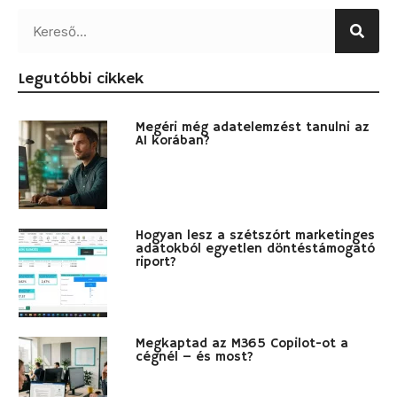
Legutóbbi cikkek
Megéri még adatelemzést tanulni az
AI korában?
Hogyan lesz a szétszórt marketinges
adatokból egyetlen döntéstámogató
riport?
Megkaptad az M365 Copilot-ot a
cégnél – és most?