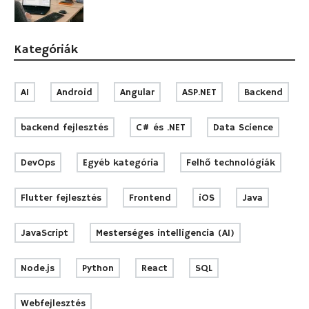
Kategóriák
AI
Android
Angular
ASP.NET
Backend
backend fejlesztés
C# és .NET
Data Science
DevOps
Egyéb kategória
Felhő technológiák
Flutter fejlesztés
Frontend
iOS
Java
JavaScript
Mesterséges intelligencia (AI)
Node.js
Python
React
SQL
Webfejlesztés