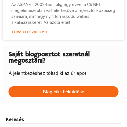
Az ASP.NET 2002-ben, alig egy évvel a C#.NET
megjelenése után vált elérhetővé a fejlesztői közösség
számára, mint egy nyílt forráskódú webes
alkalmazáskeret. Az azóta eltelt
TOVÁBB OLVASOM »
Saját blogposztot szeretnél
megosztani?
A jelentkezéshez töltsd ki az űrlapot
Blog cikk beküldése
Keresés