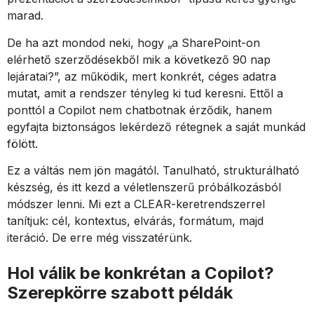
marad.
De ha azt mondod neki, hogy „a SharePoint-on
elérhető szerződésekből mik a következő 90 nap
lejáratai?”, az működik, mert konkrét, céges adatra
mutat, amit a rendszer tényleg ki tud keresni. Ettől a
ponttól a Copilot nem chatbotnak érződik, hanem
egyfajta biztonságos lekérdező rétegnek a saját munkád
fölött.
Ez a váltás nem jön magától. Tanulható, strukturálható
készség, és itt kezd a véletlenszerű próbálkozásból
módszer lenni. Mi ezt a CLEAR-keretrendszerrel
tanítjuk: cél, kontextus, elvárás, formátum, majd
iteráció. De erre még visszatérünk.
Hol válik be konkrétan a Copilot?
Szerepkörre szabott példák