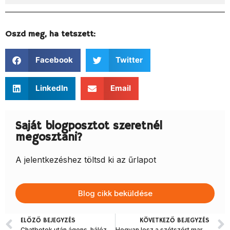
Oszd meg, ha tetszett:
Facebook
Twitter
LinkedIn
Email
Saját blogposztot szeretnél
megosztani?
A jelentkezéshez töltsd ki az űrlapot
Blog cikk beküldése
ELŐZŐ BEJEGYZÉS
KÖVETKEZŐ BEJEGYZÉS
Chatbotok után ágens-hálózatok: A moduláris MI-architektúra alapjai
Hogyan lesz a szétszórt marketinges adatokból egyetlen döntéstámogató riport?