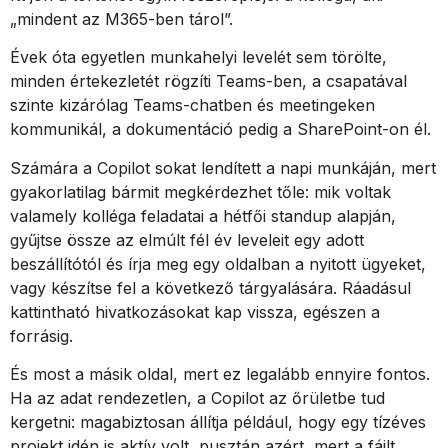
„mindent az M365-ben tárol”.
Évek óta egyetlen munkahelyi levelét sem törölte,
minden értekezletét rögzíti Teams-ben, a csapatával
szinte kizárólag Teams-chatben és meetingeken
kommunikál, a dokumentáció pedig a SharePoint-on él.
Számára a Copilot sokat lendített a napi munkáján, mert
gyakorlatilag bármit megkérdezhet tőle: mik voltak
valamely kolléga feladatai a hétfői standup alapján,
gyűjtse össze az elmúlt fél év leveleit egy adott
beszállítótól és írja meg egy oldalban a nyitott ügyeket,
vagy készítse fel a következő tárgyalására. Ráadásul
kattintható hivatkozásokat kap vissza, egészen a
forrásig.
És most a másik oldal, mert ez legalább ennyire fontos.
Ha az adat rendezetlen, a Copilot az őrületbe tud
kergetni: magabiztosan állítja például, hogy egy tízéves
projekt idén is aktív volt, pusztán azért, mert a fájlt