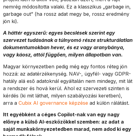
nemrég módosította valaki. Ez a klasszikus „garbage in,
garbage out” (ha rossz adat megy be, rossz eredmény
jön ki).
A háttér egyszerű: egyes becslések szerint egy
szervezet tudásának a túlnyomó része strukturálatlan
dokumentumokban hever, és ez vagy aranybánya,
vagy káosz, attól függően, milyen állapotban van.
Magyar környezetben pedig még egy fontos réteg jön
hozzá: az adatérzékenység. NAV-, ügyfél- vagy GDPR-
hatály alá eső adatoknál egyáltalán nem mindegy, mit lát
a rendszer és hová kerül. Ahol ez szervezeti szinten is
kérdés (ki mit láthat, milyen szabályozási keretben),
arra a
Cubix AI governance képzése
ad külön rálátást.
Itt egyébként a céges Copilot-nak van egy nagy
előnye a külső AI-eszközökkel szemben: az adat a
saját munkakörnyezetedben marad, nem adod ki egy