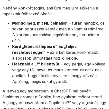
Néhány konkrét fogás, ami újra meg újra előkerül a
tapasztalt felhasználóknál:
Mondd meg, mit NE csináljon
– furán hangzik, de
sokan pont ezzel kapták meg a kívánt eredményt.
A korlátok megadása legalább annyit ér, mint a
célé.
Kérd „lépésről lépésre” és „teljes
részletességgel”
– ez a két kérés konkrétabb,
alaposabb útmutatást hoz ki belőle.
Használd a „/” billentyűt
– egy perjel, egy kolléga
vagy egy fájl neve, és máris kontextust adsz neki
anélkül, hogy körülményesen elmagyaráznád.
Apróság, mégis sokat gyorsít.
A lényeg egy mondatban: a ChatGPT-nél bevált
általános prompt a Copilot-ban gyakran csődöt mond.
A „hogyan használjam a Copilot-ot?” vagy a „csinálj egy
prezentációt a szerződéseinkből” típusú kérés gyenge