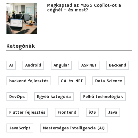
Megkaptad az M365 Copilot-ot a
cégnél – és most?
Kategóriák
AI
Android
Angular
ASP.NET
Backend
backend fejlesztés
C# és .NET
Data Science
DevOps
Egyéb kategória
Felhő technológiák
Flutter fejlesztés
Frontend
iOS
Java
JavaScript
Mesterséges intelligencia (AI)