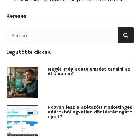
Keresés
Legutóbbi cikkek
Megéri még adatelemzést tanulni az
AI korában?
Hogyan lesz a szétszórt marketinges
adatokból egyetlen döntéstámogató
riport?