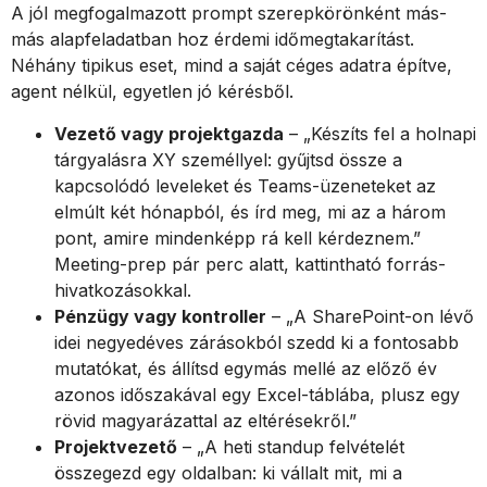
A jól megfogalmazott prompt szerepkörönként más-
más alapfeladatban hoz érdemi időmegtakarítást.
Néhány tipikus eset, mind a saját céges adatra építve,
agent nélkül, egyetlen jó kérésből.
Vezető vagy projektgazda
– „Készíts fel a holnapi
tárgyalásra XY személlyel: gyűjtsd össze a
kapcsolódó leveleket és Teams-üzeneteket az
elmúlt két hónapból, és írd meg, mi az a három
pont, amire mindenképp rá kell kérdeznem.”
Meeting-prep pár perc alatt, kattintható forrás-
hivatkozásokkal.
Pénzügy vagy kontroller
– „A SharePoint-on lévő
idei negyedéves zárásokból szedd ki a fontosabb
mutatókat, és állítsd egymás mellé az előző év
azonos időszakával egy Excel-táblába, plusz egy
rövid magyarázattal az eltérésekről.”
Projektvezető
– „A heti standup felvételét
összegezd egy oldalban: ki vállalt mit, mi a