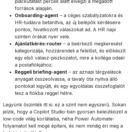
piackutatást percek alatt elvégzi a megadott
források alapján.
Onboarding-agent
– a céges szabályzatokra és
HR-tudásra betanítva, az új belépők kérdéseire
pontos, hivatkozott válaszokat ad. A HR napi
szinten órákat nyer vele.
Ajánlatkérés-router
– a beérkező megkeresést
kategorizálja, hozzárendeli a felelőst, és előkészít
egy első válasz-piszkozatot, mire a kolléga odaér
a postafiókjához.
Reggeli briefing-agent
– az aznapi tárgyalások
anyagait összeolvassa, a tavaly óta nyitva álló
pontokat kigyűjti, és egy egyoldalas összefoglalót
tesz a fiókba reggel hétre.
Legyünk őszinték itt is: ez a szint nem egyszerű. Sokan
jelzik, hogy a Copilot Studio-ban gyorsan beleütközöl a
low-code világ korlátaiba, néha Power Automate-
folyamatot kell mögé építeni, és nem mindig éri meg a