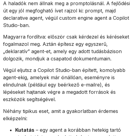
A haladók nem állnak meg a promptolásnál. A fejlődési
út egy jól megfogható ívet rajzol ki: prompt, majd
declarative agent, végül custom engine agent a Copilot
Studio-ban.
Magyarra fordítva: először csak kérdezel és kéréseket
fogalmazol meg. Aztán építesz egy egyszerű,
„deklaratív” agent-et, amely egy adott tudásbázison
dolgozik, mondjuk a csapatod dokumentumain.
Végül eljutsz a Copilot Studio-ban épített, komolyabb
agent-ekig, amelyek már önállóan, eseményre is
elindulnak (például egy beérkező e-mailre), és
lépéseket hajtanak végre a megadott források és
eszközök segítségével.
Néhány tipikus eset, amit a gyakorlatban érdemes
elképzelni:
Kutatás
– egy agent a korábban hetekig tartó