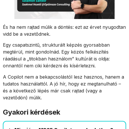
És ha nem rajtad múlik a döntés: ezt az érvet nyugodtan
vidd be a vezetődnek.
Egy csapatszintű, strukturált képzés gyorsabban
megtérül, mint gondolnád. Egy közös felkészítés
ráadásul a „titokban használom” kultúrát is oldja:
onnantól nem ciki kérdezni és kísérletezni.
A Copilot nem a bekapcsolástól lesz hasznos, hanem a
tudatos használattól. A jó hír, hogy ez megtanulható –
és a következő lépés már csak rajtad (vagy a
vezetődön) múlik.
Gyakori kérdések