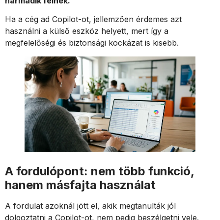
harmadik félnek.
Ha a cég ad Copilot-ot, jellemzően érdemes azt
használni a külső eszköz helyett, mert így a
megfelelőségi és biztonsági kockázat is kisebb.
A fordulópont: nem több funkció,
hanem másfajta használat
A fordulat azoknál jött el, akik megtanulták jól
dolgoztatni a Copilot-ot, nem pedig beszélgetni vele.