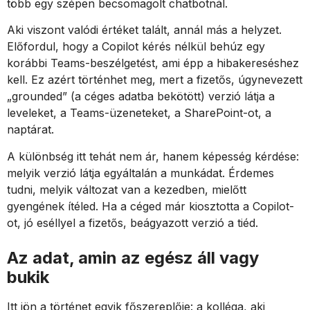
több egy szépen becsomagolt chatbotnál.
Aki viszont valódi értéket talált, annál más a helyzet.
Előfordul, hogy a Copilot kérés nélkül behúz egy
korábbi Teams-beszélgetést, ami épp a hibakereséshez
kell. Ez azért történhet meg, mert a fizetős, úgynevezett
„grounded” (a céges adatba bekötött) verzió látja a
leveleket, a Teams-üzeneteket, a SharePoint-ot, a
naptárat.
A különbség itt tehát nem ár, hanem képesség kérdése:
melyik verzió látja egyáltalán a munkádat. Érdemes
tudni, melyik változat van a kezedben, mielőtt
gyengének ítéled. Ha a céged már kiosztotta a Copilot-
ot, jó eséllyel a fizetős, beágyazott verzió a tiéd.
Az adat, amin az egész áll vagy
bukik
Itt jön a történet egyik főszereplője: a kolléga, aki