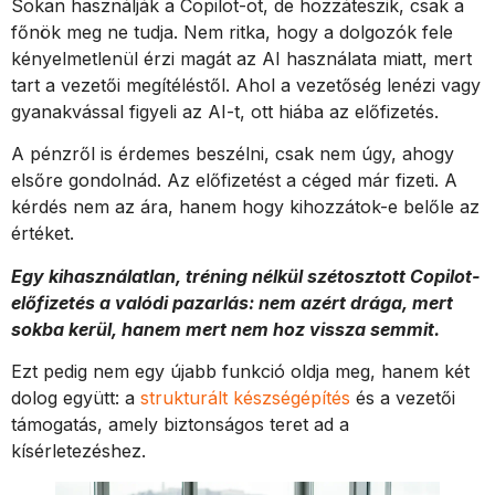
Sokan használják a Copilot-ot, de hozzáteszik, csak a
főnök meg ne tudja. Nem ritka, hogy a dolgozók fele
kényelmetlenül érzi magát az AI használata miatt, mert
tart a vezetői megítéléstől. Ahol a vezetőség lenézi vagy
gyanakvással figyeli az AI-t, ott hiába az előfizetés.
A pénzről is érdemes beszélni, csak nem úgy, ahogy
elsőre gondolnád. Az előfizetést a céged már fizeti. A
kérdés nem az ára, hanem hogy kihozzátok-e belőle az
értéket.
Egy kihasználatlan, tréning nélkül szétosztott Copilot-
előfizetés a valódi pazarlás: nem azért drága, mert
sokba kerül, hanem mert nem hoz vissza semmit.
Ezt pedig nem egy újabb funkció oldja meg, hanem két
dolog együtt: a
strukturált készségépítés
és a vezetői
támogatás, amely biztonságos teret ad a
kísérletezéshez.