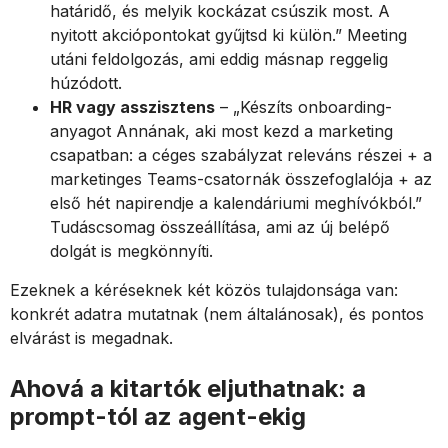
határidő, és melyik kockázat csúszik most. A
nyitott akciópontokat gyűjtsd ki külön.” Meeting
utáni feldolgozás, ami eddig másnap reggelig
húzódott.
HR vagy asszisztens
– „Készíts onboarding-
anyagot Annának, aki most kezd a marketing
csapatban: a céges szabályzat releváns részei + a
marketinges Teams-csatornák összefoglalója + az
első hét napirendje a kalendáriumi meghívókból.”
Tudáscsomag összeállítása, ami az új belépő
dolgát is megkönnyíti.
Ezeknek a kéréseknek két közös tulajdonsága van:
konkrét adatra mutatnak (nem általánosak), és pontos
elvárást is megadnak.
Ahová a kitartók eljuthatnak: a
prompt-tól az agent-ekig