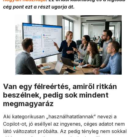
cég pont ezt a részt ugorja át.
Van egy félreértés, amiről ritkán
beszélnek, pedig sok mindent
megmagyaráz
Aki kategorikusan „használhatatlannak” nevezi a
Copilot-ot, jó eséllyel az ingyenes, céges adatot nem
látó változatot próbálta. Az pedig tényleg nem sokkal