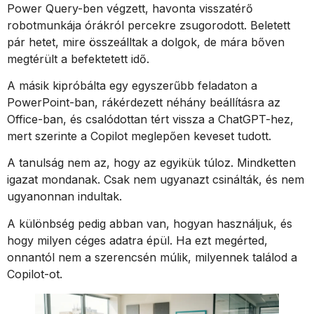
Power Query-ben végzett, havonta visszatérő
robotmunkája órákról percekre zsugorodott. Beletett
pár hetet, mire összeálltak a dolgok, de mára bőven
megtérült a befektetett idő.
A másik kipróbálta egy egyszerűbb feladaton a
PowerPoint-ban, rákérdezett néhány beállításra az
Office-ban, és csalódottan tért vissza a ChatGPT-hez,
mert szerinte a Copilot meglepően keveset tudott.
A tanulság nem az, hogy az egyikük túloz. Mindketten
igazat mondanak. Csak nem ugyanazt csinálták, és nem
ugyanonnan indultak.
A különbség pedig abban van, hogyan használjuk, és
hogy milyen céges adatra épül. Ha ezt megérted,
onnantól nem a szerencsén múlik, milyennek találod a
Copilot-ot.