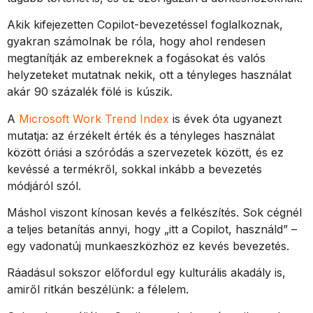
Akik kifejezetten Copilot-bevezetéssel foglalkoznak,
gyakran számolnak be róla, hogy ahol rendesen
megtanítják az embereknek a fogásokat és valós
helyzeteket mutatnak nekik, ott a tényleges használat
akár 90 százalék fölé is kúszik.
A
Microsoft Work Trend Index
is évek óta ugyanezt
mutatja: az érzékelt érték és a tényleges használat
között óriási a szóródás a szervezetek között, és ez
kevéssé a termékről, sokkal inkább a bevezetés
módjáról szól.
Máshol viszont kínosan kevés a felkészítés. Sok cégnél
a teljes betanítás annyi, hogy „itt a Copilot, használd” –
egy vadonatúj munkaeszközhöz ez kevés bevezetés.
Ráadásul sokszor előfordul egy kulturális akadály is,
amiről ritkán beszélünk: a félelem.