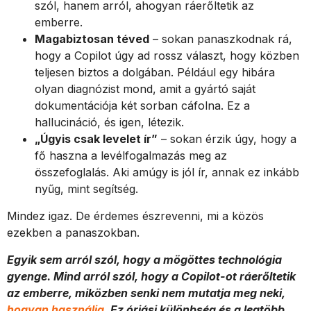
szól, hanem arról, ahogyan ráerőltetik az
emberre.
Magabiztosan téved
– sokan panaszkodnak rá,
hogy a Copilot úgy ad rossz választ, hogy közben
teljesen biztos a dolgában. Például egy hibára
olyan diagnózist mond, amit a gyártó saját
dokumentációja két sorban cáfolna. Ez a
hallucináció, és igen, létezik.
„Úgyis csak levelet ír”
– sokan érzik úgy, hogy a
fő haszna a levélfogalmazás meg az
összefoglalás. Aki amúgy is jól ír, annak ez inkább
nyűg, mint segítség.
Mindez igaz. De érdemes észrevenni, mi a közös
ezekben a panaszokban.
Egyik sem arról szól, hogy a mögöttes technológia
gyenge. Mind arról szól, hogy a Copilot-ot ráerőltetik
az emberre, miközben senki nem mutatja meg neki,
hogyan használja
. Ez óriási különbség és a legtöbb