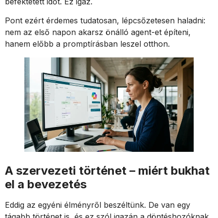
befektetett időt. Ez igaz.
Pont ezért érdemes tudatosan, lépcsőzetesen haladni:
nem az első napon akarsz önálló agent-et építeni,
hanem előbb a promptírásban leszel otthon.
A szervezeti történet – miért bukhat
el a bevezetés
Eddig az egyéni élményről beszéltünk. De van egy
tágabb történet is, és ez szól igazán a döntéshozóknak.