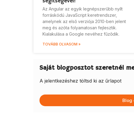
segítségével!
Az Angular az egyik legnépszerűbb nyílt
forráskódú JavaScript keretrendszer,
amelynek az első verziója 2010-ben jelent
meg és azóta folyamatosan fejlesztik.
Kialakulása a Google nevéhez fűződik.
TOVÁBB OLVASOM »
Saját blogposztot szeretnél m
A jelentkezéshez töltsd ki az űrlapot
Blog 