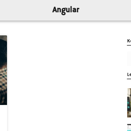
Angular
K
L