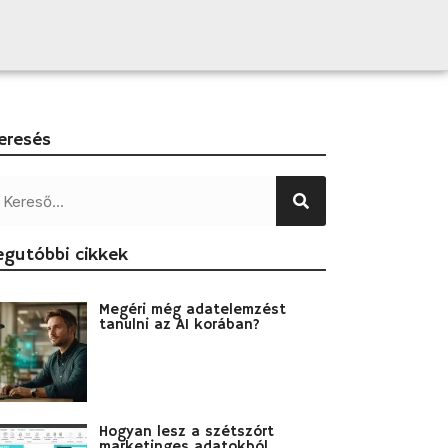
eresés
egutóbbi cikkek
Megéri még adatelemzést
tanulni az AI korában?
Hogyan lesz a szétszórt
marketinges adatokból