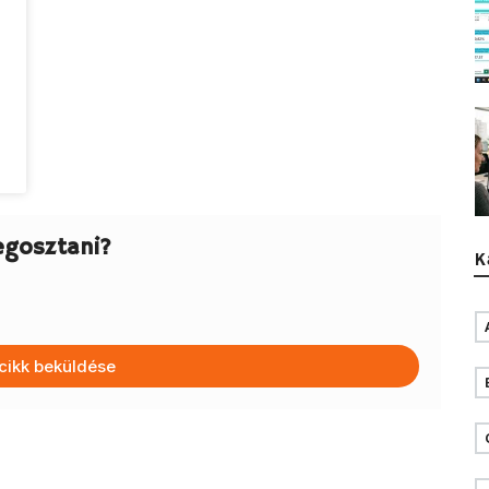
egosztani?
K
cikk beküldése