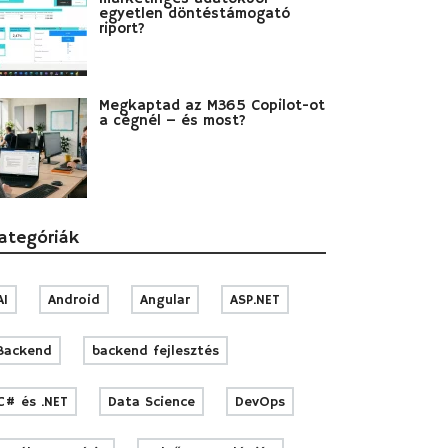
egyetlen döntéstámogató
riport?
Megkaptad az M365 Copilot-ot
a cégnél – és most?
ategóriák
AI
Android
Angular
ASP.NET
Backend
backend fejlesztés
C# és .NET
Data Science
DevOps