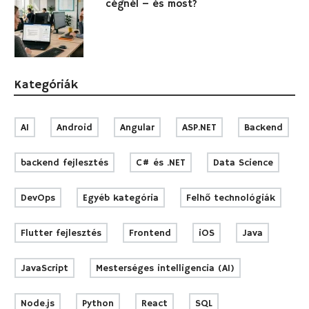
cégnél – és most?
Kategóriák
AI
Android
Angular
ASP.NET
Backend
backend fejlesztés
C# és .NET
Data Science
DevOps
Egyéb kategória
Felhő technológiák
Flutter fejlesztés
Frontend
iOS
Java
JavaScript
Mesterséges intelligencia (AI)
Node.js
Python
React
SQL