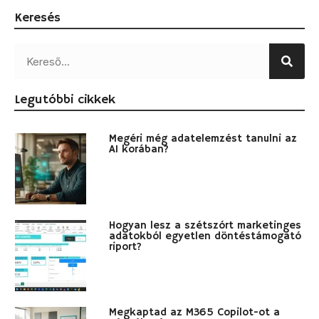
Keresés
Legutóbbi cikkek
Megéri még adatelemzést tanulni az
AI korában?
Hogyan lesz a szétszórt marketinges
adatokból egyetlen döntéstámogató
riport?
Megkaptad az M365 Copilot-ot a