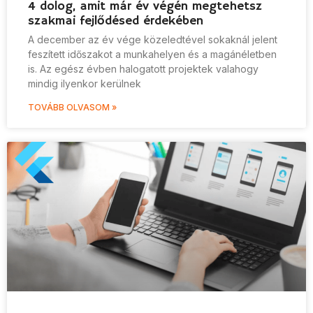
4 dolog, amit már év végén megtehetsz
szakmai fejlődésed érdekében
A december az év vége közeledtével sokaknál jelent
feszített időszakot a munkahelyen és a magánéletben
is. Az egész évben halogatott projektek valahogy
mindig ilyenkor kerülnek
TOVÁBB OLVASOM »