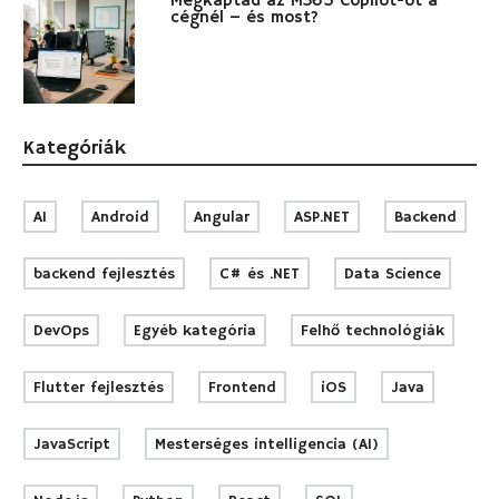
Megkaptad az M365 Copilot-ot a
cégnél – és most?
Kategóriák
AI
Android
Angular
ASP.NET
Backend
backend fejlesztés
C# és .NET
Data Science
DevOps
Egyéb kategória
Felhő technológiák
Flutter fejlesztés
Frontend
iOS
Java
JavaScript
Mesterséges intelligencia (AI)