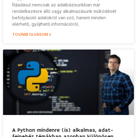
Ráadásul nemcsak az adatbázisunkban már
rendelkezésre álló vagy alkalmazásunk működését
befolyásoló adatokról van szó, hanem minden
elérhető, gyűjthető információról,
TOVÁBB OLVASOM »
A Python mindenre (is) alkalmas, adat-
fejnehéz témákban azonban különösen