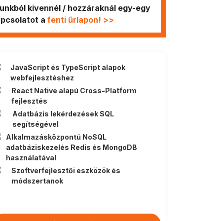
unkból kivennél / hozzáraknál egy-egy
apcsolatot a
fenti űrlapon! >>
JavaScript és TypeScript alapok
webfejlesztéshez
React Native alapú Cross-Platform
fejlesztés
Adatbázis lekérdezések SQL
segítségével
Alkalmazásközpontú NoSQL
adatbáziskezelés Redis és MongoDB
használatával
Szoftverfejlesztői eszközök és
módszertanok