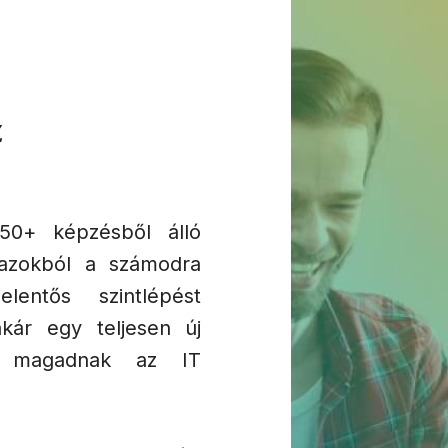
z
 50+ képzésből álló
 azokból a számodra
elentős szintlépést
kár egy teljesen új
sz magadnak az IT