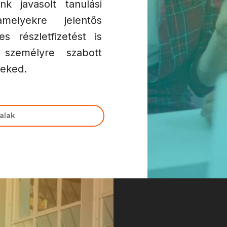
k javasolt tanulási
melyekre jelentős
 részletfizetést is
 személyre szabott
neked.
alak