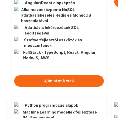
Angular/React alapképzés
Alkalmazásközpontú NoSQL
adatbáziskezelés Redis és MongoDB
használatával
Adatbázis lekérdezések SQL
segítségével
Szoftverfejlesztői eszközök és
módszertanok
FullStack - TypeScript, React, Angular,
NodeJS, AWS
Ajánlatot kérek
Python programozás alapok
Machine Learning modellek fejlesztése
(ML Engineering)