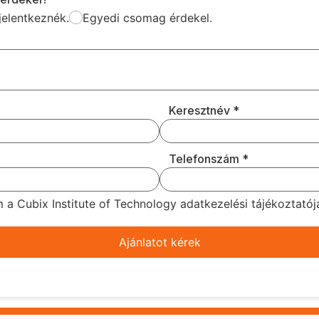
jelentkeznék.
Egyedi csomag érdekel.
Keresztnév
*
Telefonszám
*
 Cubix Institute of Technology adatkezelési tájékoztatójá
Ajánlatot kérek