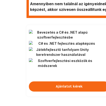
Amennyiben nem találnál az igényeidnek
képzést, akkor szívesen összeállítunk 
Bevezetés a C# és .NET alapú
szoftverfejlesztésbe
C# és .NET fejlesztés alapképzés
Játékfejlesztő tanfolyam Unity
keretrendszer használatával
Szoftverfejlesztési eszközök és
módszerek
Ajánlatot kérek