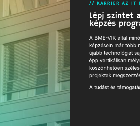
// KARRIER AZ IT
Lépj szintet 
képzés progr
A BME-VIK által minős
képzésein már több m
újabb technológiát sa
épp vertikálisan mély
köszönhetően széles
projektek megszerzés
A tudást és támogatás