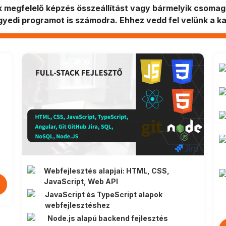
 megfelelő képzés összeállítást vagy bármelyik csomag
egyedi programot is számodra. Ehhez vedd fel velünk a k
Webfejlesztés alapjai: HTML, CSS,
JavaScript, Web API
JavaScript és TypeScript alapok
webfejlesztéshez
Node.js alapú backend fejlesztés