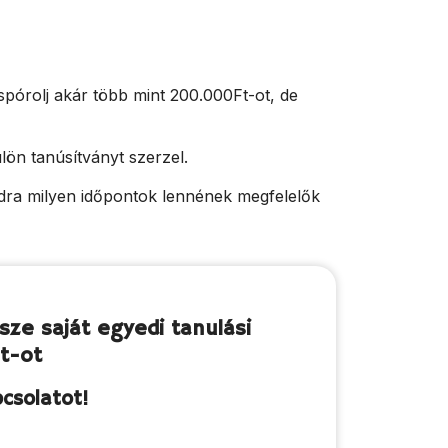
 spórolj akár több mint 200.000Ft-ot, de
lön tanúsítványt szerzel.
dra milyen időpontok lennének megfelelők
ssze saját egyedi tanulási
t-ot
csolatot!