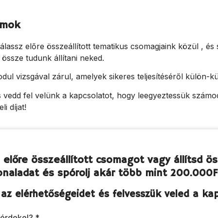
amok
álassz előre összeállított tematikus csomagjaink közül , és
 össze tudunk állítani neked.
 vizsgával zárul, amelyek sikeres teljesítéséről külön-kü
 vedd fel velünk a kapcsolatot, hogy leegyeztessük számo
i díjat!
 előre összeállított csomagot vagy állítsd ö
onaladat és spórolj akár több mint 200.000F
az elérhetőségeidet és felvesszük veled a kap
 érdekel?
*