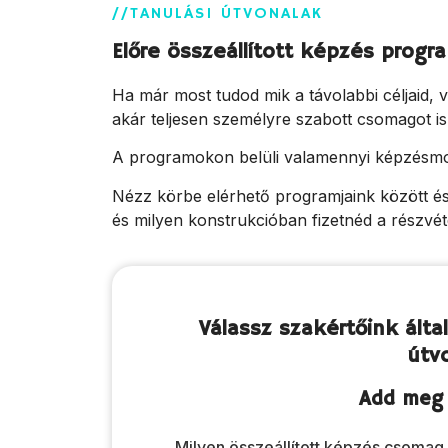
//TANULÁSI ÚTVONALAK
Előre összeállított képzés progr
Ha már most tudod mik a távolabbi céljaid, v
akár teljesen személyre szabott csomagot is
A programokon belüli valamennyi képzésmodul
Nézz körbe elérhető programjaink között és
és milyen konstrukcióban fizetnéd a részvétel
Válassz szakértőink által
útv
Add meg 
Milyen összeállított képzés csomag