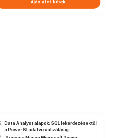
Ajánlatot kérek
Data Analyst alapok: SQL lekérdezésektől
a Power BI adatvizualizálásig
Process Mining Microsoft Power