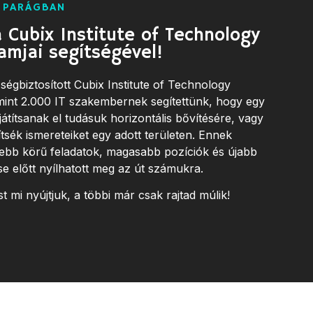
 IPARÁGBAN
a Cubix Institute of Technology
amjai segítségével!
égbiztosított Cubix Institute of Technology
int 2.000 IT szakembernek segítettünk, hogy egy
játítsanak el tudásuk horizontális bővítésére, vagy
ítsék ismereteiket egy adott területen. Ennek
ebb körű feladatok, magasabb pozíciók és újabb
e előtt nyílhatott meg az út számukra.
t mi nyújtjuk, a többi már csak rajtad múlik!