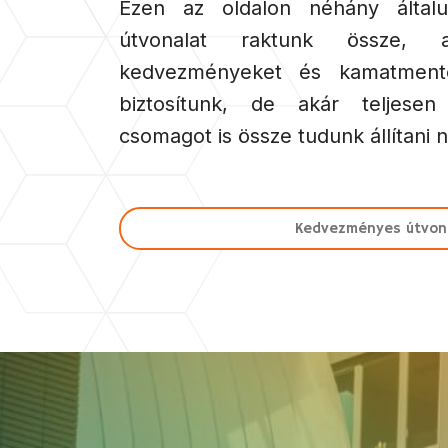
Ezen az oldalon néhány általun
útvonalat raktunk össze, a
kedvezményeket és kamatmentes
biztosítunk, de akár teljesen
csomagot is össze tudunk állítani 
Kedvezményes útvon