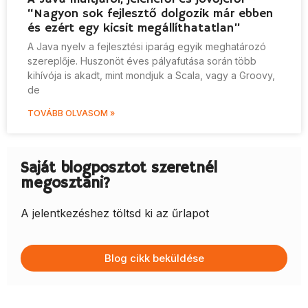
“Nagyon sok fejlesztő dolgozik már ebben
és ezért egy kicsit megállíthatatlan”
A Java nyelv a fejlesztési iparág egyik meghatározó
szereplője. Huszonöt éves pályafutása során több
kihívója is akadt, mint mondjuk a Scala, vagy a Groovy,
de
TOVÁBB OLVASOM »
Saját blogposztot szeretnél
megosztani?
A jelentkezéshez töltsd ki az űrlapot
Blog cikk beküldése