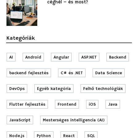
cégnél – és most?
Kategóriák
AI
Android
Angular
ASP.NET
Backend
backend fejlesztés
C# és .NET
Data Science
DevOps
Egyéb kategória
Felhő technológiák
Flutter fejlesztés
Frontend
iOS
Java
JavaScript
Mesterséges intelligencia (AI)
Node.js
Python
React
SQL