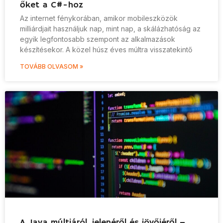
őket a C#-hoz
Az internet fénykorában, amikor mobileszközök
milliárdjait használjuk nap, mint nap, a skálázhatóság az
egyik legfontosabb szempont az alkalmazások
készítésekor. A közel húsz éves múltra visszatekintő
TOVÁBB OLVASOM »
A Java múltjáról, jelenéről és jövőjéről –