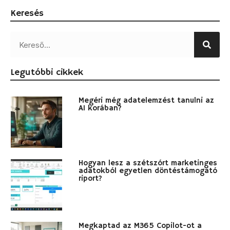
Keresés
Legutóbbi cikkek
Megéri még adatelemzést tanulni az
AI korában?
Hogyan lesz a szétszórt marketinges
adatokból egyetlen döntéstámogató
riport?
Megkaptad az M365 Copilot-ot a