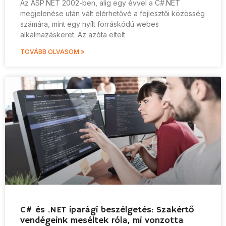
Az ASP.NET 2002-ben, alig egy évvel a C#.NET
megjelenése után vált elérhetővé a fejlesztői közösség
számára, mint egy nyílt forráskódú webes
alkalmazáskeret. Az azóta eltelt
TOVÁBB OLVASOM »
C# és .NET iparági beszélgetés: Szakértő
vendégeink meséltek róla, mi vonzotta