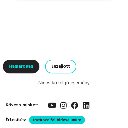
Hamarosan
Lezajlott
Nincs közelgő esemény
Kövess minket:
Értesítés:
Iratkozz fel hírlevelünkre