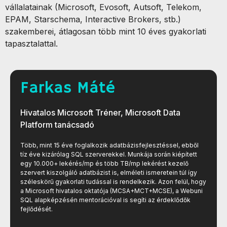
vállalatainak (Microsoft, Evosoft, Autsoft, Telekom,
EPAM, Starschema, Interactive Brokers, stb.)
szakemberei, átlagosan több mint 10 éves gyakorlati
tapasztalattal.
Farkas Máté
Hivatalos Microsoft Tréner, Microsoft Data
Platform tanácsadó
Több, mint 15 éve foglalkozik adatbázisfejlesztéssel, ebből
tíz éve kizárólag SQL szerverekkel. Munkája során kiépített
egy 10.000+ lekérés/mp és több TB/mp lekérést kezelő
szervert kiszolgáló adatbázist is, elméleti ismeretein túl így
széleskörű gyakorlati tudással is rendelkezik. Azon felül, hogy
a Microsoft hivatalos oktatója (MCSA+MCT+MCSE), a Webuni
SQL alapképzésén mentorációval is segíti az érdeklődők
fejlődését.