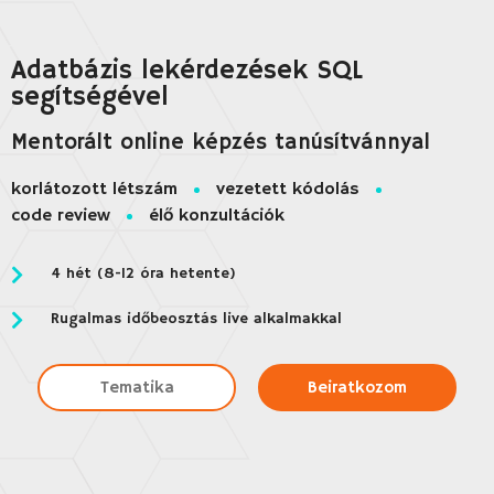
Adatbázis lekérdezések SQL
segítségével
Mentorált online képzés tanúsítvánnyal
korlátozott létszám
vezetett kódolás
code review
élő konzultációk
4 hét (8-12 óra hetente)
Rugalmas időbeosztás live alkalmakkal
Tematika
Beiratkozom