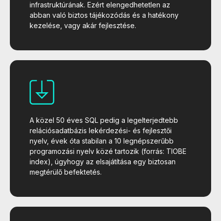
infrastruktúrának. Ezért elengedhetetlen az
abban való biztos tájékozódás és a hatékony
kezelése, vagy akár fejlesztése.
A közel 50 éves SQL pedig a legelterjedtebb
relációsadatbázis lekérdezési- és fejlesztői
nyelv, évek óta stabilan a 10 legnépszerűbb
programozási nyelv közé tartozik (forrás: TIOBE
index), úgyhogy az elsajátítása egy biztosan
megtérülő befektetés.