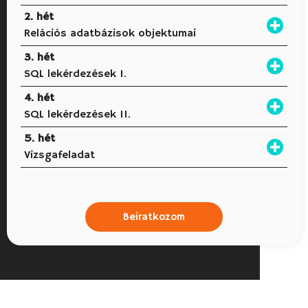
2. hét
Relációs adatbázisok objektumai
3. hét
SQL lekérdezések I.
4. hét
SQL lekérdezések II.
5. hét
Vizsgafeladat
Beiratkozom