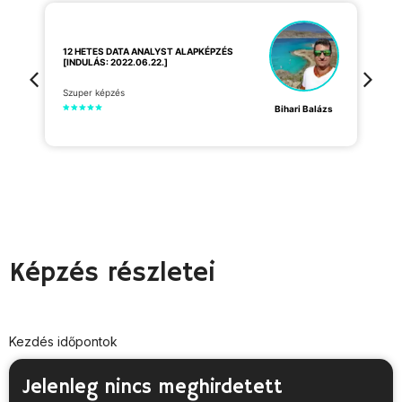
A
12 HETES DATA ANALYST ALAPKÉPZÉS
T
[INDULÁS: 2022.06.22.]
2
Szuper képzés
s
or
Bihari Balázs
Képzés részletei
Kezdés időpontok
Jelenleg nincs meghirdetett