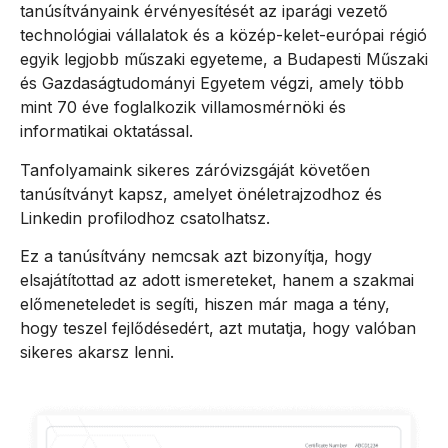
tanúsítványaink érvényesítését az iparági vezető
technológiai vállalatok és a közép-kelet-európai régió
egyik legjobb műszaki egyeteme, a Budapesti Műszaki
és Gazdaságtudományi Egyetem végzi, amely több
mint 70 éve foglalkozik villamosmérnöki és
informatikai oktatással.
Tanfolyamaink sikeres záróvizsgáját követően
tanúsítványt kapsz, amelyet önéletrajzodhoz és
Linkedin profilodhoz csatolhatsz.
Ez a tanúsítvány nemcsak azt bizonyítja, hogy
elsajátítottad az adott ismereteket, hanem a szakmai
előmeneteledet is segíti, hiszen már maga a tény,
hogy teszel fejlődésedért, azt mutatja, hogy valóban
sikeres akarsz lenni.