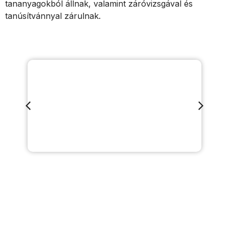
tananyagokból állnak, valamint záróvizsgával és
tanúsítvánnyal zárulnak.
Részletek