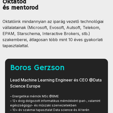
Oktatód
és mentorod
Oktatóink mindannyian az iparág vezető technológiai
vállalatainak (Microsoft, Evosoft, Autsoft, Telekom,
EPAM, Starschema, Interactive Brokers, stb.)
szakemberei, átlagosan több mint 10 éves gyakorlati
tapasztalattal.
Boros Gerzson
Lead Machine Learning Engineer és CEO @Data
Science Europe
– Energetikai mérnök MSc @BME
– 12+ évig dolgozott informatikus mérnökként ipari-, valamint
egészségügyi- és műszaki szervezetekben
– 10+ év szakmai tapasztalat Data science és AI terén