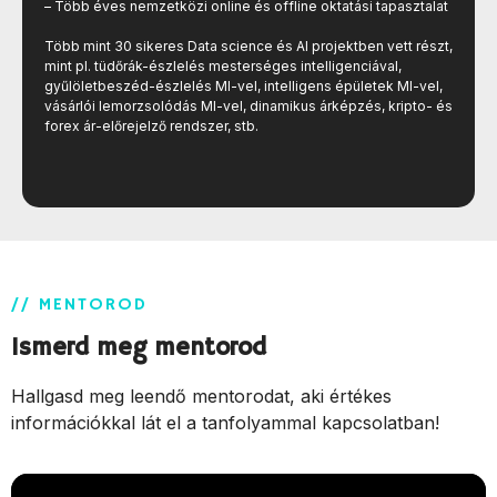
– Több éves nemzetközi online és offline oktatási tapasztalat
Több mint 30 sikeres Data science és AI projektben vett részt,
mint pl. tüdőrák-észlelés mesterséges intelligenciával,
gyűlöletbeszéd-észlelés MI-vel, intelligens épületek MI-vel,
vásárlói lemorzsolódás MI-vel, dinamikus árképzés, kripto- és
forex ár-előrejelző rendszer, stb.
// MENTOROD
Ismerd meg mentorod
Hallgasd meg leendő mentorodat, aki értékes
információkkal lát el a tanfolyammal kapcsolatban!