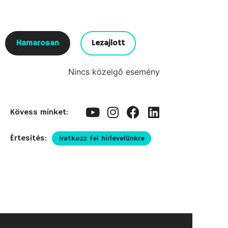
Hamarosan
Lezajlott
Nincs közelgő esemény
Kövess minket:
Értesítés:
Iratkozz fel hírlevelünkre