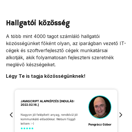
Hallgatói közösség
A több mint 4000 tagot számláló hallgatói
közösségünket főként olyan, az iparágban vezető IT-
cégek és szoftverfejlesztő cégek munkatársai
alkotják, akik folyamatosan fejleszteni szeretnék
meglévő készségeiket.
Légy Te is tagja közösségünknek!
JAVASCRIPT ALAPKÉPZÉS [INDULÁS:
2022.02.16.]
1
[
Nagyon jól felépített anyag, rendkívül jól
kommunikáló előadókkal. Webuni függő
S
lettem :-)
i
Pongrácz Gábor