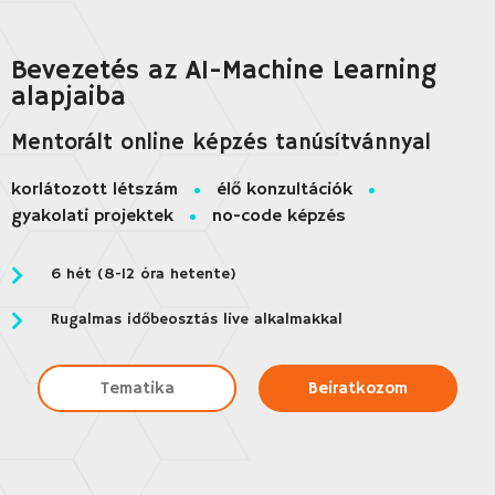
Bevezetés az AI-Machine Learning
alapjaiba
Mentorált online képzés tanúsítvánnyal
korlátozott létszám
élő konzultációk
gyakolati projektek
no-code képzés
6 hét (8-12 óra hetente)
Rugalmas időbeosztás live alkalmakkal
Tematika
Beiratkozom