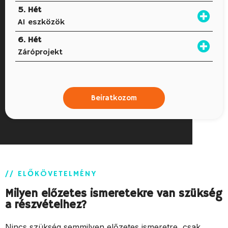
5. Hét
AI eszközök
6. Hét
Záróprojekt
Beiratkozom
// ELŐKÖVETELMÉNY
Milyen előzetes ismeretekre van szükség
a részvételhez?
Nincs szükség semmilyen előzetes ismeretre, csak