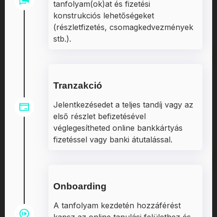
tanfolyam(ok)at és fizetési
konstrukciós lehetőségeket
(részletfizetés, csomagkedvezmények
stb.).
Tranzakció
Jelentkezésedet a teljes tandíj vagy az
első részlet befizetésével
véglegesítheted online bankkártyás
fizetéssel vagy banki átutalással.
Onboarding
A tanfolyam kezdetén hozzáférést
kapsz az online tanulási felülethez és