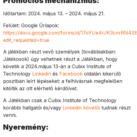
Promóciós mechanizmus:
Időtartam: 2024. május
13
. – 2024. május
21
.
Felület: Google Űrlapok:
https://docs.google.com/forms/d/17oYUe4rJK3cnrRN4
edit_requested=true
A játékban részt vevő személyek (továbbiakban:
Játékosok) úgy vehetnek részt a Játékban, hogy
követik
a 2024.május 13-án
a Cubix Institute of
Technology
Linkedin
és
Facebook
oldalán kikerülő
posztban leírt lépéseket: a felhívásnak megfelelően
kitöltik az ott elérhető kérdőívet.
A Játékban csak a Cubix Institute of Technology
korábbi hallgatói és/vagy
Linkedin követői
tudnak részt
venni.
Nyeremény: