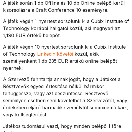
A játék során 1 db Offline és 10 db Online belépő kerül
kisorsolásra a Craft Conference 10 eseményre.
A játék végén 1 nyertest sorsolunk ki a Cubix Institute of
Technology
korábbi hallgatói közül
, aki megnyeri az
1,190 EUR értékű belépőt.
A játék végén 10 nyertest sorsolunk ki a Cubix Institute
of Technology
Linkedin követői
közül
, akik
személyenként 1 db 235 EUR értékű online belépőt
nyernek.
A Szervező fenntartja annak jogát, hogy a Játékot a
Résztvevők egyedi értesítése nélkül bármikor
felfüggessze, vagy azt beszüntesse. Résztvevő
semmilyen esetben sem követelhet a Szervezőtől, vagy
érdekében eljáró harmadik személytől semminemű kár-,
vagy költségtérítést.
Játékos tudomásul veszi, hogy minden belépő 1 főre