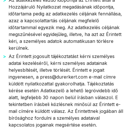
Az adatkezelés kezdő időpontja az Érintett által a
Hozzájáruló Nyilatkozat megadásának időpontja,
időtartama pedig az adatkezelés céljának fennállása,
azaz a kapcsolattartás céljának megfelelő
időtartammal egyezik meg. Az adatkezelés céljának
megszűnésével egyidejűleg, illetve, ha azt az Érintett
kéri, a személyes adatok automatikusan törlésre
kerülnek.
Az Érintett jogosult tájékoztatást kérni személyes
adatai kezeléséről, kérni személyes adatainak
helyesbítését, illetve törlését. Érintett e jogait
ingyenesen, a press@durerkert.com e-mail címre
küldött nyilatkozattal gyakorolhatja. Tájékoztatás
kérése esetén Adatkezelő a lehető legrövidebb idő
alatt, legfeljebb 30 napon belül írásban válaszol. E
tekintetben írásbeli közlésnek minősül az Érintett e-
mail címére küldött válasz. Az Érintettnek jogában áll
bírósághoz fordulni a személyes adataival
kapcsolatos jogainak megsértése esetén.