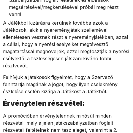
Szabályzatban foglalt feltételek és előírások
megsértésével/megkerülésével próbál meg részt
venni
A Játékból kizárásra kerülnek továbbá azok a
Játékosok, akik a nyereményjáték szellemével
ellentétesen vesznek részt a nyereményjátékban, azzal
a céllal, hogy a nyerési esélyeiket megtévesztő
magatartással megnöveljék, ezzel megfosztják a nyerési
esélyektől a tisztességesen játszani kívánó többi
résztvevőt.
Felhívjuk a játékosok figyelmét, hogy a Szervező
fenntartja magának a jogot, hogy ilyen cselekmény
észlelése esetén kizárja a Játékost a Játékból.
Érvénytelen részvétel:
A promócióban érvénytelennek minősül minden
részvétel, mely a jelen játékszabályzatban foglalt
részvételi feltételnek nem tesz eleget, valamint a 2.