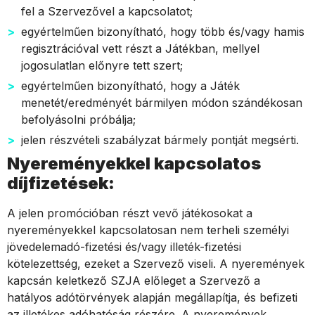
fel a Szervezővel a kapcsolatot;
egyértelműen bizonyítható, hogy több és/vagy hamis
regisztrációval vett részt a Játékban, mellyel
jogosulatlan előnyre tett szert;
egyértelműen bizonyítható, hogy a Játék
menetét/eredményét bármilyen módon szándékosan
befolyásolni próbálja;
jelen részvételi szabályzat bármely pontját megsérti.
Nyereményekkel kapcsolatos
díjfizetések:
A jelen promócióban részt vevő játékosokat a
nyereményekkel kapcsolatosan nem terheli személyi
jövedelemadó-fizetési és/vagy illeték-fizetési
kötelezettség, ezeket a Szervező viseli. A nyeremények
kapcsán keletkező SZJA előleget a Szervező a
hatályos adótörvények alapján megállapítja, és befizeti
az illetékes adóhatóság részére. A nyeremények