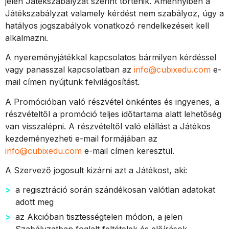
jelen Játékszabályzat szerint történik. Amennyiben a
Játékszabályzat valamely kérdést nem szabályoz, úgy a
hatályos jogszabályok vonatkozó rendelkezéseit kell
alkalmazni.
A nyereményjátékkal kapcsolatos bármilyen kérdéssel
vagy panasszal kapcsolatban az
info@cubixedu.com
e-
mail címen nyújtunk felvilágosítást.
A Promócióban való részvétel önkéntes és ingyenes, a
részvételtől a promóció teljes időtartama alatt lehetőség
van visszalépni. A részvételtől való elállást a Játékos
kezdeményezheti e-mail formájában az
info@cubixedu.com
e-mail címen keresztül.
A Szervező jogosult kizárni azt a Játékost, aki:
a regisztráció során szándékosan valótlan adatokat
adott meg
az Akcióban tisztességtelen módon, a jelen