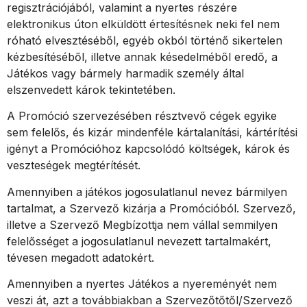
regisztrációjából, valamint a nyertes részére
elektronikus úton elküldött értesítésnek neki fel nem
róható elvesztéséből, egyéb okból történő sikertelen
kézbesítéséből, illetve annak késedelméből eredő, a
Játékos vagy bármely harmadik személy által
elszenvedett károk tekintetében.
A Promóció szervezésében résztvevő cégek egyike
sem felelős, és kizár mindenféle kártalanítási, kártérítési
igényt a Promócióhoz kapcsolódó költségek, károk és
veszteségek megtérítését.
Amennyiben a játékos jogosulatlanul nevez bármilyen
tartalmat, a Szervező kizárja a Promócióból. Szervező,
illetve a Szervező Megbízottja nem vállal semmilyen
felelősséget a jogosulatlanul nevezett tartalmakért,
tévesen megadott adatokért.
Amennyiben a nyertes Játékos a nyereményét nem
veszi át, azt a továbbiakban a Szervezőtőtől/Szervező