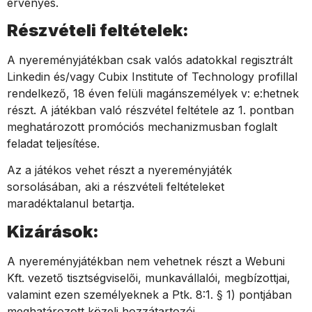
érvényes.
Részvételi feltételek:
A nyereményjátékban csak valós adatokkal regisztrált
Linkedin és/vagy Cubix Institute of Technology profillal
rendelkező, 18 éven felüli magánszemélyek v: e:hetnek
részt.
A játékban való részvétel feltétele az 1. pontban
meghatározott promóciós mechanizmusban foglalt
feladat teljesítése.
Az a játékos vehet részt a nyereményjáték
sorsolásában, aki a részvételi feltételeket
maradéktalanul betartja.
Kizárások:
A nyereményjátékban nem vehetnek részt a Webuni
Kft. vezető tisztségviselői, munkavállalói, megbízottjai,
valamint ezen személyeknek a Ptk. 8:1. § 1) pontjában
meghatározott közeli hozzátartozói.