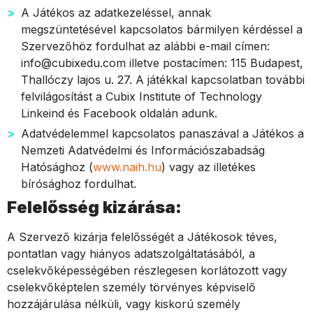
A Játékos az adatkezeléssel, annak
megszüntetésével kapcsolatos bármilyen kérdéssel a
Szervezőhöz fordulhat az alábbi e-mail címen:
info@cubixedu.com
illetve postacímen: 115 Budapest,
Thallóczy lajos u. 27. A játékkal kapcsolatban további
felvilágosítást
a Cubix Institute of Technology
Linkeind és Facebook oldalán adunk.
Adatvédelemmel kapcsolatos panaszával a Játékos a
Nemzeti Adatvédelmi és Információszabadság
Hatósághoz (
www.naih.hu
) vagy az illetékes
bírósághoz fordulhat.
Felelősség kizárása:
A Szervező kizárja felelősségét a Játékosok téves,
pontatlan vagy hiányos adatszolgáltatásából, a
cselekvőképességében részlegesen korlátozott vagy
cselekvőképtelen személy törvényes képviselő
hozzájárulása nélküli, vagy kiskorú személy