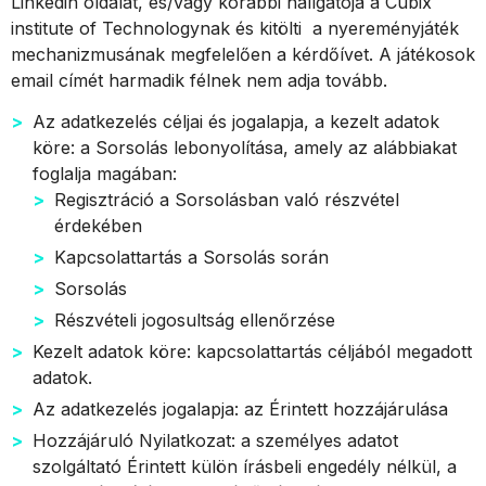
Linkedin oldalát, és/vagy korábbi hallgatója a Cubix
institute of Technologynak és kitölti a nyereményjáték
mechanizmusának megfelelően a kérdőívet.
A játékosok
email címét harmadik félnek nem adja tovább.
Az adatkezelés céljai és jogalapja, a kezelt adatok
köre: a Sorsolás lebonyolítása, amely az alábbiakat
foglalja magában:
Regisztráció a Sorsolásban való részvétel
érdekében
Kapcsolattartás a Sorsolás során
Sorsolás
Részvételi jogosultság ellenőrzése
Kezelt adatok köre: kapcsolattartás céljából megadott
adatok.
Az adatkezelés jogalapja: az Érintett hozzájárulása
Hozzájáruló Nyilatkozat: a személyes adatot
szolgáltató Érintett külön írásbeli engedély nélkül, a