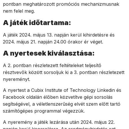
pontban meghatározott promóciós mechanizmusnak
nem felel meg.
A játék időtartama:
A játék 2024. május
13
. napján kerül kihirdetésre és
2024. május
21
. napján 24.00 órakor ér véget.
A nyertesek kiválasztása:
A 2. pontban részletezett feltételeket teljesítő
résztvevők között sorsoljuk ki a 3. pontban részletezett
nyereményt.
A nyertest a
Cubix Institute of Technology Linkedin és
Facebook oldalán élőben közvetítve gépi sorsolás
segítségével, a véletlenszerűség elvét szem előtt tartó
számítógépes programmal végezzük.
A nyeremény a játék lezárása után 2024. május
22
.
napján kerül kisorsolásra. Az eredményhirdetés ezt