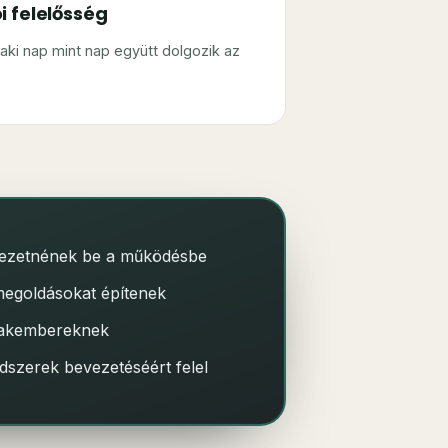
i felelősség
, aki nap mint nap együtt dolgozik az
vezetnének be a működésbe
megoldásokat építenek
szakembereknek
szerek bevezetéséért felel