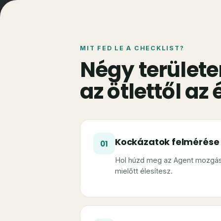
MIT FED LE A CHECKLIST?
Négy területe
az ötlettől az
Kockázatok felmérése 
01
Hol húzd meg az Agent mozgás
mielőtt élesítesz.