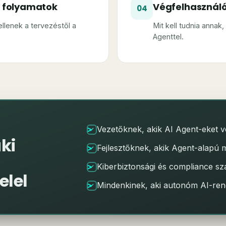
s folyamatok
Végfelhasználó
04
ellenek a tervezéstől a
Mit kell tudnia annak
Agenttel.
Vezetőknek, akik AI Agent-eket 
ki
Fejlesztőknek, akik Agent-alapú 
Kiberbiztonsági és compliance 
elel
Mindenkinek, aki autonóm AI-rend