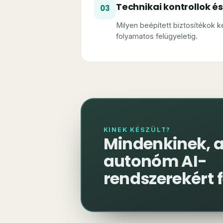
Technikai kontrollok é
03
Milyen beépített biztosítékok k
folyamatos felügyeletig.
KINEK KÉSZÜLT?
Mindenkinek, a
autonóm AI-
rendszerekért f