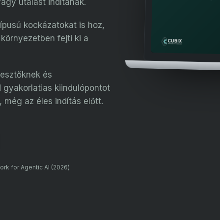
gy utalást indítanak.
típusú kockázatokat is hoz,
környezetben fejti ki a
jlesztőknek és
gyakorlatias kiindulópontot
még az éles indítás előtt.
k for Agentic AI (2026)