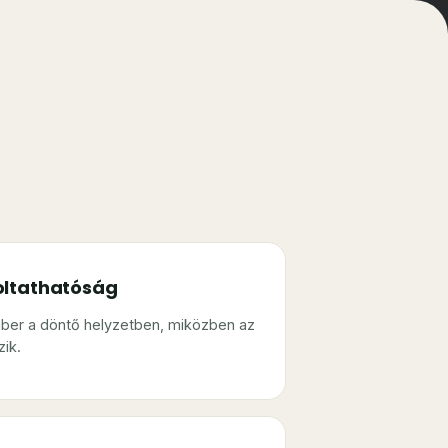
oltathatóság
er a döntő helyzetben, miközben az
zik.