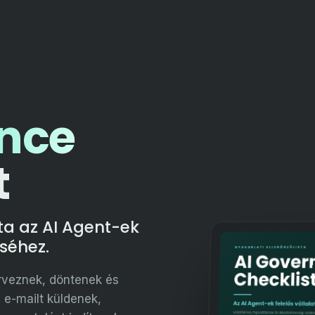
nce
t
sta az AI Agent-ek
éséhez.
rveznek, döntenek és
 e-mailt küldenek,