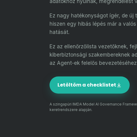
adatokhoz nyúlnak, megrendelést va
Ez nagy hatékonyságot ígér, de új 
hiszen egy hibás lépés már a valós 
hatását.
Ez az ellenőrzőlista vezetőknek, fe
kiberbiztonsági szakembereknek ad 
az Agent-ek felelős bevezetéséhez, 
Letöltöm a checklistet
A szingapúri IMDA Model AI Governance Framewor
keretrendszere alapján.