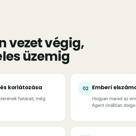
n vezet végig,
 éles üzemig
és korlátozása
Emberi elszám
02
terének határait, még
Hogyan marad az emb
Agent önállóan dolgo