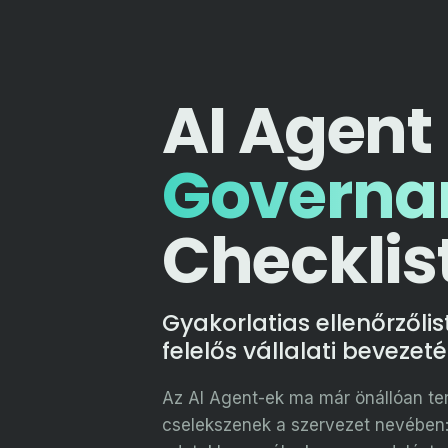
AI Agent
Governa
Checklis
Gyakorlatias ellenőrzőli
felelős vállalati bevezet
Az AI Agent-ek ma már önállóan te
cselekszenek a szervezet nevében: