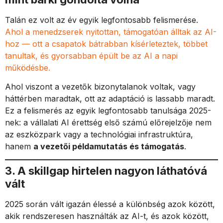
Talán ez volt az év egyik legfontosabb felismerése.
Ahol a menedzserek nyitottan, támogatóan álltak az AI-
hoz — ott a csapatok bátrabban kísérleteztek, többet
tanultak, és gyorsabban épült be az AI a napi
működésbe.
Ahol viszont a vezetők bizonytalanok voltak, vagy
háttérben maradtak, ott az adaptáció is lassabb maradt.
Ez a felismerés az egyik legfontosabb tanulsága 2025-
nek: a vállalati AI érettség első számú előrejelzője nem
az eszközpark vagy a technológiai infrastruktúra,
hanem
a vezetői példamutatás és támogatás
.
3. A skillgap hirtelen nagyon láthatóvá
vált
2025 során vált igazán élessé a különbség azok között,
akik rendszeresen használták az AI-t, és azok között,