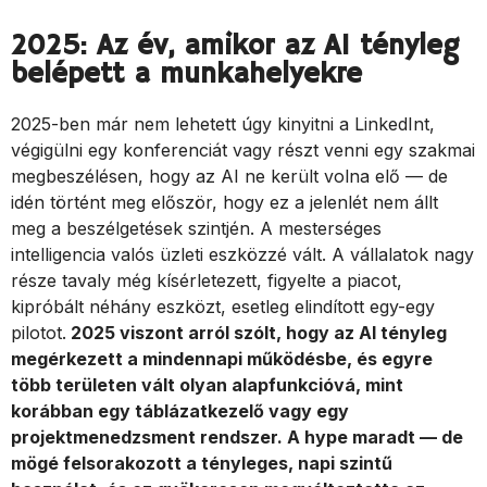
2025: Az év, amikor az AI tényleg
belépett a munkahelyekre
2025-ben már nem lehetett úgy kinyitni a LinkedInt,
végigülni egy konferenciát vagy részt venni egy szakmai
megbeszélésen, hogy az AI ne került volna elő — de
idén történt meg először, hogy ez a jelenlét nem állt
meg a beszélgetések szintjén. A mesterséges
intelligencia valós üzleti eszközzé vált. A vállalatok nagy
része tavaly még kísérletezett, figyelte a piacot,
kipróbált néhány eszközt, esetleg elindított egy-egy
pilotot.
2025 viszont arról szólt, hogy az AI tényleg
megérkezett a mindennapi működésbe, és egyre
több területen vált olyan alapfunkcióvá, mint
korábban egy táblázatkezelő vagy egy
projektmenedzsment rendszer. A hype maradt — de
mögé felsorakozott a tényleges, napi szintű