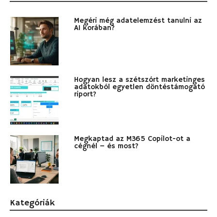
Megéri még adatelemzést tanulni az
AI korában?
Hogyan lesz a szétszórt marketinges
adatokból egyetlen döntéstámogató
riport?
Megkaptad az M365 Copilot-ot a
cégnél – és most?
Kategóriák