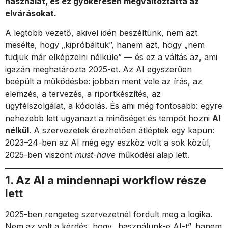
használat, és ez gyökeresen megváltoztatta az
elvárásokat.
A legtöbb vezető, akivel idén beszéltünk, nem azt
mesélte, hogy „kipróbáltuk”, hanem azt, hogy „nem
tudjuk már elképzelni nélküle” — és ez a váltás az, ami
igazán meghatározta 2025-et. Az AI egyszerűen
beépült a működésbe: jobban ment vele az írás, az
elemzés, a tervezés, a riportkészítés, az
ügyfélszolgálat, a kódolás. És ami még fontosabb: egyre
nehezebb lett ugyanazt a minőséget és tempót hozni
AI
nélkül
. A szervezetek érezhetően átléptek egy kapun:
2023–24-ben az AI még egy eszköz volt a sok közül,
2025-ben viszont
must-have
működési alap lett.
1. Az AI a mindennapi workflow része
lett
2025-ben rengeteg szervezetnél fordult meg a logika.
Nem az volt a kérdés, hogy „használunk-e AI-t”, hanem