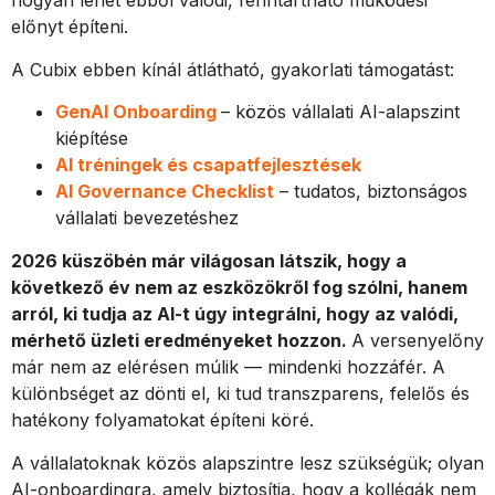
hogyan lehet ebből valódi, fenntartható működési
előnyt építeni.
A Cubix ebben kínál átlátható, gyakorlati támogatást:
GenAI Onboarding
– közös vállalati AI-alapszint
kiépítése
AI tréningek és csapatfejlesztések
AI Governance Checklist
– tudatos, biztonságos
vállalati bevezetéshez
2026 küszöbén már világosan látszik, hogy a
következő év nem az eszközökről fog szólni, hanem
arról, ki tudja az AI-t úgy integrálni, hogy az valódi,
mérhető üzleti eredményeket hozzon.
A versenyelőny
már nem az elérésen múlik — mindenki hozzáfér. A
különbséget az dönti el, ki tud transzparens, felelős és
hatékony folyamatokat építeni köré.
A vállalatoknak közös alapszintre lesz szükségük; olyan
AI-onboardingra, amely biztosítja, hogy a kollégák nem