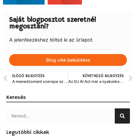
Saját blogposztot szeretnél
megosztani?
A jelentkezéshez töltsd ki az űrlapot
Blog cikk beküldése
ELŐZŐ BEJEGYZÉS
KÖVETKEZŐ BEJEGYZÉS
A menedzsment szerepe az AI-adaptációban – Mit üzen a friss Gallup-kutatás?
Az EU AI Act már a nyakunkon van: Amit minden cégnek tudnia és tennie kell mostantól
Keresés
Legutóbbi cikkek