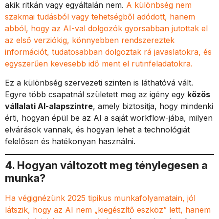
akik ritkán vagy egyáltalán nem.
A különbség nem
szakmai tudásból vagy tehetségből adódott, hanem
abból, hogy az AI-val dolgozók gyorsabban jutottak el
az első verziókig, könnyebben rendszereztek
információt, tudatosabban dolgoztak rá javaslatokra, és
egyszerűen kevesebb idő ment el rutinfeladatokra.
Ez a különbség szervezeti szinten is láthatóvá vált.
Egyre több csapatnál született meg az igény egy
közös
vállalati AI-alapszintre
, amely biztosítja, hogy mindenki
érti, hogyan épül be az AI a saját workflow-jába, milyen
elvárások vannak, és hogyan lehet a technológiát
felelősen és hatékonyan használni.
4. Hogyan változott meg ténylegesen a
munka?
Ha végignézünk 2025 tipikus munkafolyamatain, jól
látszik, hogy az AI nem „kiegészítő eszköz” lett, hanem