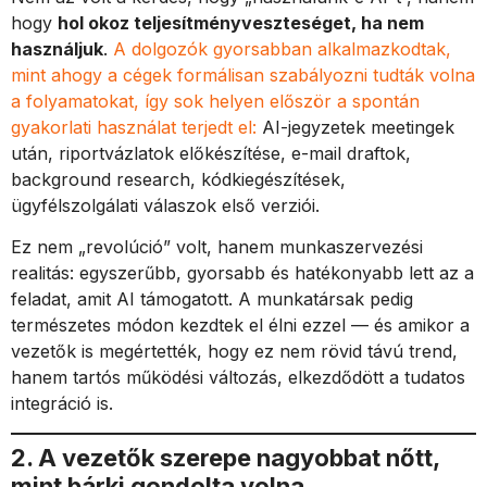
hogy
hol okoz teljesítményveszteséget, ha nem
használjuk
.
A dolgozók gyorsabban alkalmazkodtak,
mint ahogy a cégek formálisan szabályozni tudták volna
a folyamatokat, így sok helyen először a spontán
gyakorlati használat terjedt el:
AI-jegyzetek meetingek
után, riportvázlatok előkészítése, e-mail draftok,
background research, kódkiegészítések,
ügyfélszolgálati válaszok első verziói.
Ez nem „revolúció” volt, hanem munkaszervezési
realitás: egyszerűbb, gyorsabb és hatékonyabb lett az a
feladat, amit AI támogatott. A munkatársak pedig
természetes módon kezdtek el élni ezzel — és amikor a
vezetők is megértették, hogy ez nem rövid távú trend,
hanem tartós működési változás, elkezdődött a tudatos
integráció is.
2. A vezetők szerepe nagyobbat nőtt,
mint bárki gondolta volna