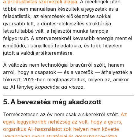
a produktivitás szervezeti alapja.
A meetingek után
többé nem manuálisan készültek a jegyzetek és a
feladatlisták, az elemzések előkészítése sokkal
gyorsabb lett, a döntés-előkészítés struktúrája
letisztultabbá vált, a fejlesztői munka tempója
felgyorsult. A szervezeteknél kevesebb energia ment el
ismétlődő, rutinjellegű feladatokra, és több figyelem
jutott a valódi értékteremtésre.
A változás nem technológiai bravúrról szólt, hanem
arról, hogy a csapatok — és a vezetők — áthelyezték a
fókuszt. 2025-ben megtapasztaltuk, milyen az, amikor
az AI tényleg
kapacitást ad vissza
.
5. A bevezetés még akadozott
Természetesen az év nem csak a sikerekről szólt.
Az
egyik leggyakoribb nehézség az volt, hogy a gyors,
organikus AI-használatot sok helyen nem követte
ugyanolyan gyors stratégiai és governance-réteg.