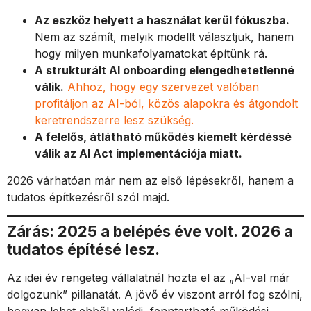
Az eszköz helyett a használat kerül fókuszba.
Nem az számít, melyik modellt választjuk, hanem
hogy milyen munkafolyamatokat építünk rá.
A strukturált AI onboarding elengedhetetlenné
válik.
Ahhoz, hogy egy szervezet valóban
profitáljon az AI-ból, közös alapokra és átgondolt
keretrendszerre lesz szükség.
A felelős, átlátható működés kiemelt kérdéssé
válik az AI Act implementációja miatt.
2026 várhatóan már nem az első lépésekről, hanem a
tudatos építkezésről szól majd.
Zárás: 2025 a belépés éve volt. 2026 a
tudatos építésé lesz.
Az idei év rengeteg vállalatnál hozta el az „AI-val már
dolgozunk” pillanatát. A jövő év viszont arról fog szólni,