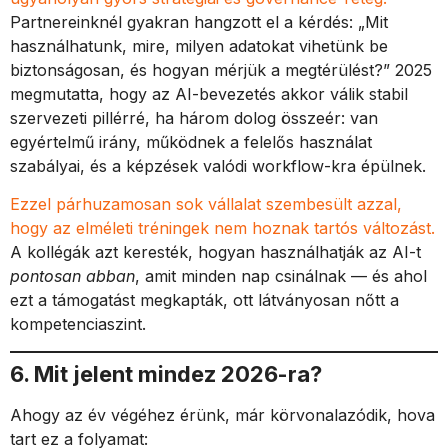
Partnereinknél gyakran hangzott el a kérdés: „Mit
használhatunk, mire, milyen adatokat vihetünk be
biztonságosan, és hogyan mérjük a megtérülést?” 2025
megmutatta, hogy az AI-bevezetés akkor válik stabil
szervezeti pillérré, ha három dolog összeér: van
egyértelmű irány, működnek a felelős használat
szabályai, és a képzések valódi workflow-kra épülnek.
Ezzel párhuzamosan sok vállalat szembesült azzal,
hogy az elméleti tréningek nem hoznak tartós változást.
A kollégák azt keresték, hogyan használhatják az AI-t
pontosan abban
, amit minden nap csinálnak — és ahol
ezt a támogatást megkapták, ott látványosan nőtt a
kompetenciaszint.
6. Mit jelent mindez 2026-ra?
Ahogy az év végéhez érünk, már körvonalazódik, hova
tart ez a folyamat: