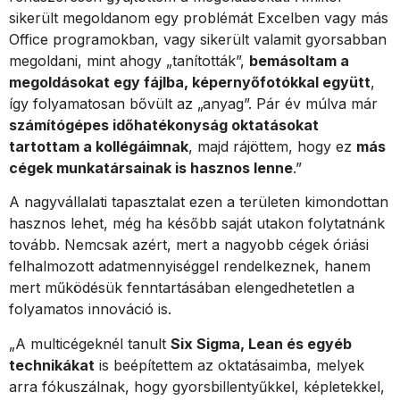
sikerült megoldanom egy problémát Excelben vagy más
Office programokban, vagy sikerült valamit gyorsabban
megoldani, mint ahogy „tanították”,
bemásoltam a
megoldásokat egy fájlba, képernyőfotókkal együtt
,
így folyamatosan bővült az „anyag”. Pár év múlva már
számítógépes időhatékonyság oktatásokat
tartottam a kollégáimnak
, majd rájöttem, hogy ez
más
cégek munkatársainak is hasznos lenne
.”
A nagyvállalati tapasztalat ezen a területen kimondottan
hasznos lehet, még ha később saját utakon folytatnánk
tovább. Nemcsak azért, mert a nagyobb cégek óriási
felhalmozott adatmennyiséggel rendelkeznek, hanem
mert működésük fenntartásában elengedhetetlen a
folyamatos innováció is.
„A multicégeknél tanult
Six Sigma, Lean és egyéb
technikákat
is beépítettem az oktatásaimba, melyek
arra fókuszálnak, hogy gyorsbillentyűkkel, képletekkel,