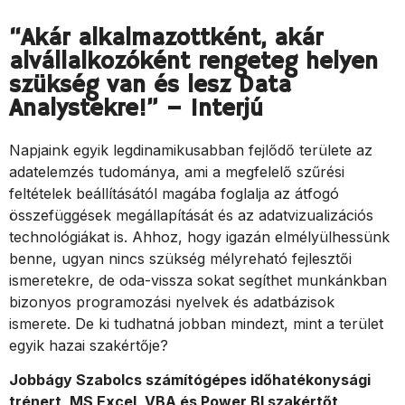
“Akár alkalmazottként, akár
alvállalkozóként rengeteg helyen
szükség van és lesz Data
Analystekre!” – Interjú
Napjaink egyik legdinamikusabban fejlődő területe az
adatelemzés tudománya, ami a megfelelő szűrési
feltételek beállításától magába foglalja az átfogó
összefüggések megállapítását és az adatvizualizációs
technológiákat is. Ahhoz, hogy igazán elmélyülhessünk
benne, ugyan nincs szükség mélyreható fejlesztői
ismeretekre, de oda-vissza sokat segíthet munkánkban
bizonyos programozási nyelvek és adatbázisok
ismerete. De ki tudhatná jobban mindezt, mint a terület
egyik hazai szakértője?
Jobbágy Szabolcs számítógépes időhatékonysági
trénert, MS Excel, VBA és Power BI szakértőt