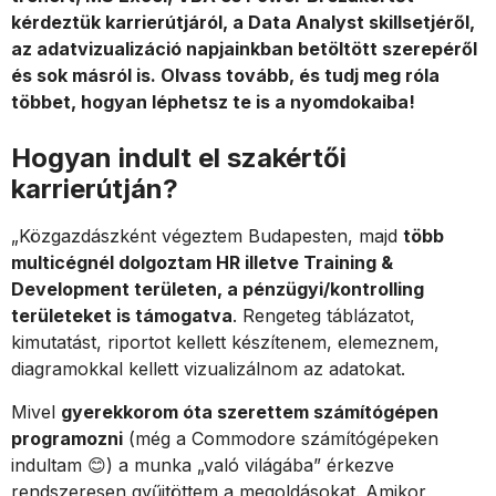
kérdeztük karrierútjáról, a Data Analyst skillsetjéről,
az adatvizualizáció napjainkban betöltött szerepéről
és sok másról is. Olvass tovább, és tudj meg róla
többet, hogyan léphetsz te is a nyomdokaiba!
Hogyan indult el szakértői
karrierútján?
„Közgazdászként végeztem Budapesten, majd
több
multicégnél dolgoztam HR illetve Training &
Development területen, a pénzügyi/kontrolling
területeket is támogatva
. Rengeteg táblázatot,
kimutatást, riportot kellett készítenem, elemeznem,
diagramokkal kellett vizualizálnom az adatokat.
Mivel
gyerekkorom óta szerettem számítógépen
programozni
(még a Commodore számítógépeken
indultam 😊) a munka „való világába” érkezve
rendszeresen gyűjtöttem a megoldásokat. Amikor