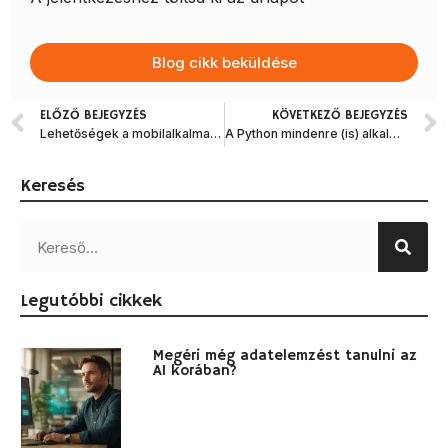
Blog cikk beküldése
ELŐZŐ BEJEGYZÉS
KÖVETKEZŐ BEJEGYZÉS
Lehetőségek a mobilalkalmazás fejlesztésben
A Python mindenre (is) alkalmas, adat-fejnehéz témákban azonban különösen kiemelkedő – Interjú
Keresés
Legutóbbi cikkek
Megéri még adatelemzést tanulni az
AI korában?