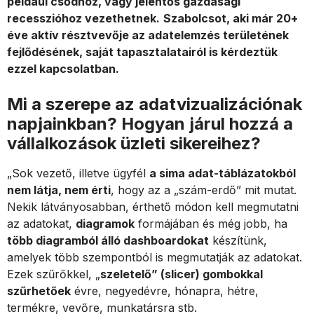
például csődhöz, vagy jelentős gazdasági
recesszióhoz vezethetnek.
Szabolcsot, aki már 20+
éve aktív résztvevője az adatelemzés területének
fejlődésének, saját tapasztalatairól is kérdeztük
ezzel kapcsolatban.
Mi a szerepe az adatvizualizációnak
napjainkban? Hogyan járul hozzá a
vállalkozások üzleti sikereihez?
„Sok vezető, illetve ügyfél
a sima adat-táblázatokból
nem látja, nem érti
, hogy az a „szám-erdő” mit mutat.
Nekik látványosabban, érthető módon kell megmutatni
az adatokat,
diagramok
formájában és még jobb, ha
több diagramból álló dashboardokat
készítünk,
amelyek több szempontból is megmutatják az adatokat.
Ezek szűrőkkel, „
szeletelő” (slicer) gombokkal
szűrhetőek
évre, negyedévre, hónapra, hétre,
termékre, vevőre, munkatársra stb.