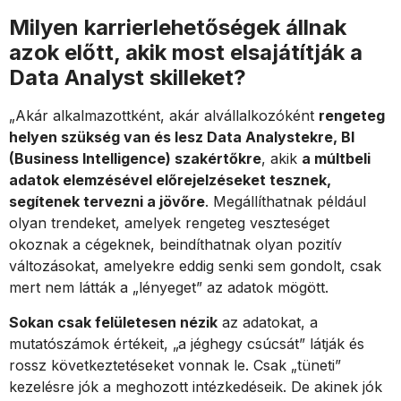
Milyen karrierlehetőségek állnak
azok előtt, akik most elsajátítják a
Data Analyst skilleket?
„Akár alkalmazottként, akár alvállalkozóként
rengeteg
helyen szükség van és lesz Data Analystekre, BI
(Business Intelligence) szakértőkre
, akik
a múltbeli
adatok elemzésével előrejelzéseket tesznek,
segítenek tervezni a jövőre
. Megállíthatnak például
olyan trendeket, amelyek rengeteg veszteséget
okoznak a cégeknek, beindíthatnak olyan pozitív
változásokat, amelyekre eddig senki sem gondolt, csak
mert nem látták a „lényeget” az adatok mögött.
Sokan csak felületesen nézik
az adatokat, a
mutatószámok értékeit, „a jéghegy csúcsát” látják és
rossz következtetéseket vonnak le. Csak „tüneti”
kezelésre jók a meghozott intézkedéseik. De akinek jók