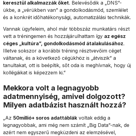
keresztül alkalmazzák őket
. Belevésődik a „DNS”-
ükbe, a „vérükben van” a gondolkodásmód, szemlélet
és a konkrét időhatékonysági, automatizálási technikák.
Vannak ügyfeleim, ahol már többszáz munkatárs részt
vett a tréningemen és hozzájárulhattam így
az egész
céges „kultúra”, gondolkodásmód átalakulásához
.
Illetve sokszor a korábbi tréning résztvevőim céget
váltanak, és a következő cégükhöz is „átviszik” a
tanultakat, ott is beépítik, sőt oda is meghívnak, hogy új
kollégáikat is képezzem ki.”
Mekkora volt a legnagyobb
adatmennyiség, amivel dolgozott?
Milyen adatbázist használt hozzá?
„Az
50millió+ soros adattáblák
voltak eddig a
legnagyobbak, ami még nem számít „Big Data”-nak, de
azért nem egyszerű megküzdeni az elemzésével,