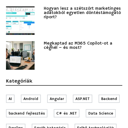
Hogyan lesz a szétszórt marketinges
adatokból egyetlen döntéstámogató
riport?
Megkaptad az M365 Copilot-ot a
cégnél – és most?
Kategóriák
AI
Android
Angular
ASP.NET
Backend
backend fejlesztés
C# és .NET
Data Science