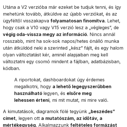
Utána a V2 verzióba már ezeket be tudjuk tenni, és így
mehetünk tovább, átküldve az újabb verziókat, és az
ügyféltől visszakapva
folyamatosan finomítva
. Lehet,
hogy csak a V10 vagy V15 verzió lesz a „végleges”, de
végig oda-vissza megy az információ
. Nincs annál
rosszabb, mint ha sok-sok napos/hetes önálló munka
után átküldöd neki a szerinted „kész” fájlt, és egy halom
olyan változtatást kér, aminél alapjaiban meg kell
változtatni egy csomó mindent a fájlban, adatbázisban,
kódban.
A riportokat, dashboardokat úgy érdemes
megalkotni, hogy
a lehető legegyszerűbben
használható
legyen, és
elsőre meg
lehessen érteni
, mi mit mutat, mi mire való.
A kimutatások, diagramok fölé tegyünk
„beszédes”
címet
, legyen ott
a
mutatószám, az időtáv, a
mértékegység
. Alkalmazzunk
feltételes formázást