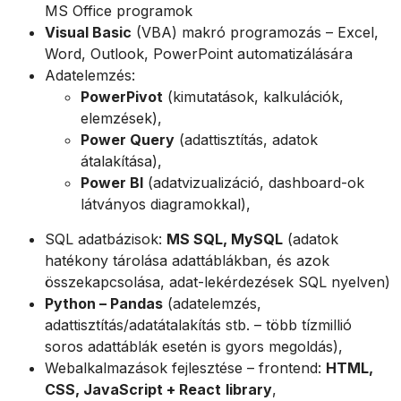
MS Office programok
Visual Basic
(VBA) makró programozás – Excel,
Word, Outlook, PowerPoint automatizálására
Adatelemzés:
PowerPivot
(kimutatások, kalkulációk,
elemzések),
Power Query
(adattisztítás, adatok
átalakítása),
Power BI
(adatvizualizáció, dashboard-ok
látványos diagramokkal),
SQL adatbázisok:
MS SQL, MySQL
(adatok
hatékony tárolása adattáblákban, és azok
összekapcsolása, adat-lekérdezések SQL nyelven)
Python – Pandas
(adatelemzés,
adattisztítás/adatátalakítás stb. – több tízmillió
soros adattáblák esetén is gyors megoldás),
Webalkalmazások fejlesztése – frontend:
HTML,
CSS, JavaScript + React
library
,