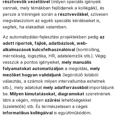
résztvevők vezetőivel
(milyen speciális igényeik
vannak, mely témákban fejlődjenek a kollégáik), és
persze a tréningek során a
résztvevőkkel
, szívesen
megválaszolom az egyéb speciális kérdéseiket is,
segítek, ha elakadtak valamiben.
Az automatizálási-fejlesztési projektekben pedig
az
adott riportok, fájlok, adatbázisok, web-
alkalmazások kulcsfelhasználóival
(kontrolling,
mérnökség, logisztika, HR, adatelemzők stb.). Végig
vesszük a pontos igényeiket,
mely manuális
folyamatokat automatizáljon
a megoldás,
mely
mezőket hogyan validáljunk
(legördülő listából
választás, a számok milyen intervallumba eshetnek
stb.), mely adatokat
mely adatforrásokból
importáljunk
be.
Milyen kimutatásokat, diagramokat
szeretnének
látni a végén, milyen
szűrési
lehetőségekkel
(szeletelők) stb. És természetesen a cégek
informatikus kollégáival
is együttműködöm.