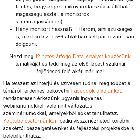
fontos, hogy ergonomikus irodai szék + állítható
magasságú asztal, a monitorok
szemmagasságban)
Hány monitort használ? – Három, ami szükséges
is, mert sokszor 5-6 ablakban kell párhuzamosan
dolgozni.
Nézd meg
12 hetes átfogó Data Analyst képzésünk
tematikáját és tedd meg az első lépést szakmai
fejlődésed felé akár már ma!
Ha tetszett az interjú és szívesen tudnál meg többet a
témáról, érdemes bekövetni
Facebook oldalunkat
,
rendszeresen érkezünk ugyanis ingyenes
webináriumokkal, valamint változatos
szemináriumokkal, amelyekből sokat tanulhatsz.
Youtube csatornánkon
pedig visszanézheted korábbi
szakértői beszélgetéseinket és fejlesztési projektekbe is
belepillanthatsz.