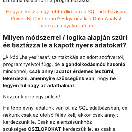
szeretne beletanulni a programozásba.”
Hogyan készül egy többmillió soros SQL adatbázisból
Power BI Dashboard? – Így néz ki a Data Analyst
munkája a gyakorlatban
Milyen módszerrel / logika alapján szűri
és tisztázza le a kapott nyers adatokat?
„A kód „helyesírása”, szintaktikája az adott szoftvertől,
programnyelvtől függ, de
a gondolkodásmód hasonló
mindenhol,
csak annyi adatot érdemes leszűrni,
lekérdezni, amennyire szükségünk van
, hogy
ne
legyen túl nagy az adathalmaz
.
Nézzünk erre egy példát!
Ha több évnyi adatunk van pl. az SQL adatbázisban, de
nekünk csak az utolsó félév kell, akkor csak annyit
kérdezzünk le. Csak az elemzésünkhöz
szükséges
OSZLOPOKAT
kérdezzük le, és csak a