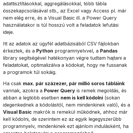
adattisztításokkal, aggregálásokkal, több tábla
összekapcsolásával stb., az Excel vagy Access pl. már
nem elég erre, és a Visual Basic ill. a Power Query
használatakor is túl hosszú volt a feladatok lefutási
ideje.
Itt az adatok az ügyfél adatbázisából CSV fájlokban
érkeztek, és a
Python
programnyelvvel, a
Pandas
library segítségével hatékonyan végre tudtam hajtani a
feladatokat, optimalizálva a kódokat, hogy ne fussanak
a programok túl sokáig.
Ha csak
max. pár százezer, pár millió soros tábláink
vannak, azokra a
Power Query
is remek megoldás, és
abban a legtöbb esetben
nem is kell kódolni
(sokan
idegenkednek a kódolástól, nem mindenkinek való), és a
Visual Basic
makrók is remekül működnek, ahhoz már
kell kódolni, de szerintem ez az egyik legegyszerűbb
programnyelv, mindenkinek ezt ajánlom indulásként, ha