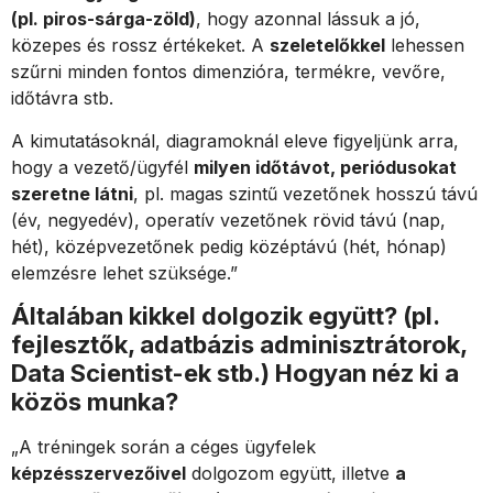
(pl. piros-sárga-zöld)
, hogy azonnal lássuk a jó,
közepes és rossz értékeket. A
szeletelőkkel
lehessen
szűrni minden fontos dimenzióra, termékre, vevőre,
időtávra stb.
A kimutatásoknál, diagramoknál eleve figyeljünk arra,
hogy a vezető/ügyfél
milyen időtávot, periódusokat
szeretne látni
, pl. magas szintű vezetőnek hosszú távú
(év, negyedév), operatív vezetőnek rövid távú (nap,
hét), középvezetőnek pedig középtávú (hét, hónap)
elemzésre lehet szüksége.”
Általában kikkel dolgozik együtt? (pl.
fejlesztők, adatbázis adminisztrátorok,
Data Scientist-ek stb.) Hogyan néz ki a
közös munka?
„A tréningek során a céges ügyfelek
képzésszervezőivel
dolgozom együtt, illetve
a