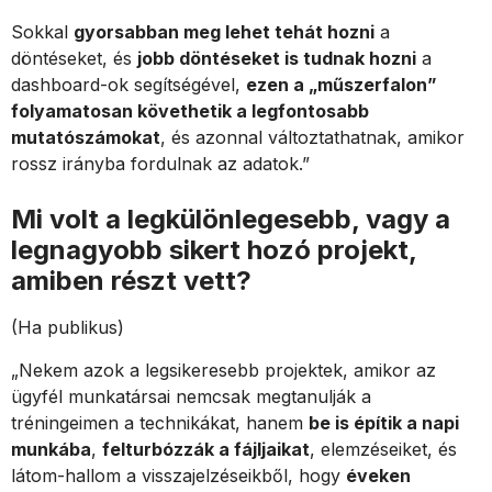
Sokkal
gyorsabban meg lehet tehát hozni
a
döntéseket, és
jobb döntéseket is tudnak hozni
a
dashboard-ok segítségével,
ezen a „műszerfalon”
folyamatosan követhetik a legfontosabb
mutatószámokat
, és azonnal változtathatnak, amikor
rossz irányba fordulnak az adatok.”
Mi volt a legkülönlegesebb, vagy a
legnagyobb sikert hozó projekt,
amiben részt vett?
(Ha publikus)
„Nekem azok a legsikeresebb projektek, amikor az
ügyfél munkatársai nemcsak megtanulják a
tréningeimen a technikákat, hanem
be is építik a napi
munkába
,
felturbózzák a fájljaikat
, elemzéseiket, és
látom-hallom a visszajelzéseikből, hogy
éveken