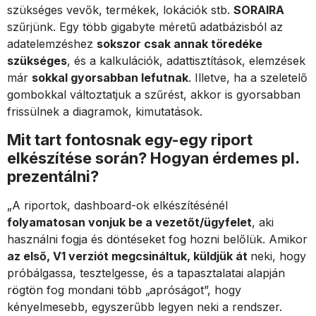
szükséges vevők, termékek, lokációk stb.
SORAIRA
szűrjünk. Egy több gigabyte méretű adatbázisból az
adatelemzéshez
sokszor csak annak töredéke
szükséges
, és a kalkulációk, adattisztítások, elemzések
már
sokkal gyorsabban lefutnak
. Illetve, ha a szeletelő
gombokkal változtatjuk a szűrést, akkor is gyorsabban
frissülnek a diagramok, kimutatások.
Mit tart fontosnak egy-egy riport
elkészítése során? Hogyan érdemes pl.
prezentálni?
„A riportok, dashboard-ok elkészítésénél
folyamatosan vonjuk be a vezetőt/ügyfelet
, aki
használni fogja és döntéseket fog hozni belőlük. Amikor
az első, V1 verziót megcsináltuk, küldjük át
neki, hogy
próbálgassa, tesztelgesse, és a tapasztalatai alapján
rögtön fog mondani több „apróságot”, hogy
kényelmesebb, egyszerűbb legyen neki a rendszer.