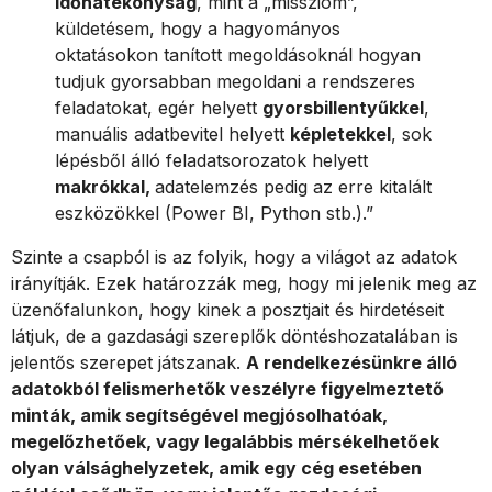
időhatékonyság
, mint a „misszióm”,
küldetésem, hogy a hagyományos
oktatásokon tanított megoldásoknál hogyan
tudjuk gyorsabban megoldani a rendszeres
feladatokat, egér helyett
gyorsbillentyűkkel
,
manuális adatbevitel helyett
képletekkel
, sok
lépésből álló feladatsorozatok helyett
makrókkal,
adatelemzés pedig az erre kitalált
eszközökkel (Power BI, Python stb.).”
Szinte a csapból is az folyik, hogy a világot az adatok
irányítják. Ezek határozzák meg, hogy mi jelenik meg az
üzenőfalunkon, hogy kinek a posztjait és hirdetéseit
látjuk, de a gazdasági szereplők döntéshozatalában is
jelentős szerepet játszanak.
A rendelkezésünkre álló
adatokból felismerhetők veszélyre figyelmeztető
minták, amik segítségével megjósolhatóak,
megelőzhetőek, vagy legalábbis mérsékelhetőek
olyan válsághelyzetek, amik egy cég esetében