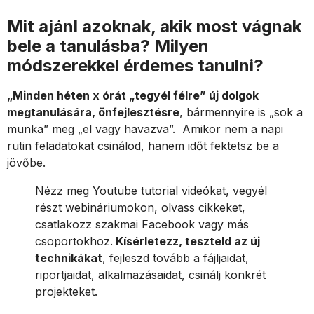
Mit ajánl azoknak, akik most vágnak
bele a tanulásba? Milyen
módszerekkel érdemes tanulni?
„Minden héten x órát „tegyél félre” új dolgok
megtanulására, önfejlesztésre
, bármennyire is „sok a
munka” meg „el vagy havazva”. Amikor nem a napi
rutin feladatokat csinálod, hanem időt fektetsz be a
jövőbe.
Nézz meg Youtube tutorial videókat, vegyél
részt webináriumokon, olvass cikkeket,
csatlakozz szakmai Facebook vagy más
csoportokhoz.
Kísérletezz, teszteld az új
technikákat
, fejleszd tovább a fájljaidat,
riportjaidat, alkalmazásaidat, csinálj konkrét
projekteket.