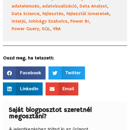
,
,
,
adatelemzés
adatvizualizáció
Data Analyst
,
,
,
Data Science
fejlesztés
fejlesztői ismeretek
,
,
,
interjú
Jobbágy Szabolcs
Power BI
,
,
Power Query
SQL
VBA
Oszd meg, ha tetszett:
Facebook
Twitter
LinkedIn
Email
Saját blogposztot szeretnél
megosztani?
A jelentkezéshez töltsd ki az űrlapot