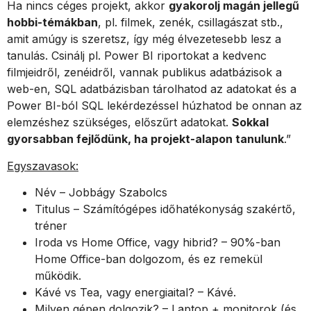
Ha nincs céges projekt, akkor
gyakorolj magán jellegű
hobbi-témákban
, pl. filmek, zenék, csillagászat stb.,
amit amúgy is szeretsz, így még élvezetesebb lesz a
tanulás. Csinálj pl. Power BI riportokat a kedvenc
filmjeidről, zenéidről, vannak publikus adatbázisok a
web-en, SQL adatbázisban tárolhatod az adatokat és a
Power BI-ból SQL lekérdezéssel húzhatod be onnan az
elemzéshez szükséges, előszűrt adatokat.
Sokkal
gyorsabban fejlődünk, ha projekt-alapon tanulunk
.”
Egyszavasok:
Név – Jobbágy Szabolcs
Titulus – Számítógépes időhatékonyság szakértő,
tréner
Iroda vs Home Office, vagy hibrid? – 90%-ban
Home Office-ban dolgozom, és ez remekül
működik.
Kávé vs Tea, vagy energiaital? – Kávé.
Milyen gépen dolgozik? – Laptop + monitorok (és