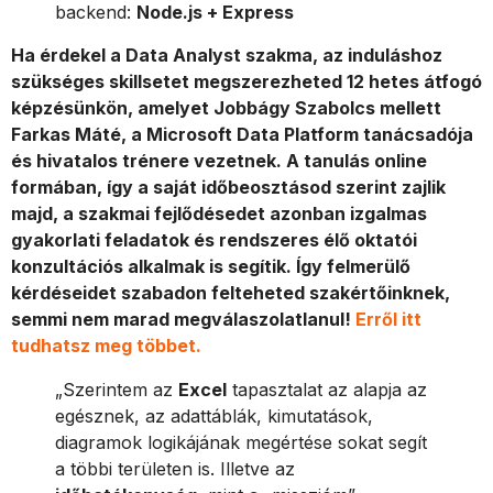
backend:
Node.js + Express
Ha érdekel a Data Analyst szakma, az induláshoz
szükséges skillsetet megszerezheted 12 hetes átfogó
képzésünkön, amelyet Jobbágy Szabolcs mellett
Farkas Máté, a Microsoft Data Platform tanácsadója
és hivatalos trénere vezetnek. A tanulás online
formában, így a saját időbeosztásod szerint zajlik
majd, a szakmai fejlődésedet azonban izgalmas
gyakorlati feladatok és rendszeres élő oktatói
konzultációs alkalmak is segítik. Így felmerülő
kérdéseidet szabadon felteheted szakértőinknek,
semmi nem marad megválaszolatlanul!
Erről itt
tudhatsz meg többet.
„Szerintem az
Excel
tapasztalat az alapja az
egésznek, az adattáblák, kimutatások,
diagramok logikájának megértése sokat segít
a többi területen is. Illetve az