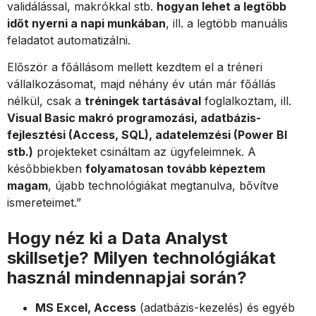
validálással, makrókkal stb.
hogyan lehet a legtöbb
időt nyerni a napi munkában
, ill. a legtöbb manuális
feladatot automatizálni.
Először a főállásom mellett kezdtem el a tréneri
vállalkozásomat, majd néhány év után már főállás
nélkül, csak a
tréningek tartásával
foglalkoztam, ill.
Visual Basic makró programozási, adatbázis-
fejlesztési (Access, SQL), adatelemzési (Power BI
stb.)
projekteket csináltam az ügyfeleimnek. A
későbbiekben
folyamatosan tovább képeztem
magam
, újabb technológiákat megtanulva, bővítve
ismereteimet.”
Hogy néz ki a Data Analyst
skillsetje? Milyen technológiákat
használ mindennapjai során?
MS Excel, Access
(adatbázis-kezelés) és egyéb