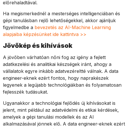
előrehaladtával.
Ha megismerkednél a mesterséges intelligenciában és
gépi tanulásban rejlő lehetőségekkel, akkor ajánljuk
figyelmedbe a
bevezetés az AI-Machine Learning
alapjaiba képzésünket ide kattintva >>
Jövőkép és kihívások
A jövőben várhatóan nőni fog az igény a fejlett
adatkezelési és analitikai készségek iránt, ahogy a
vállalatok egyre inkább adatvezéreltté válnak. A data
engineer-eknek ezért fontos, hogy naprakészek
legyenek a legújabb technológiákban és folyamatosan
fejlesszék tudásukat.
Ugyanakkor a technológiai fejlődés új kihívásokat is
jelent, mint például az adatvédelmi és etikai kérdések,
amelyek a gépi tanulási modellek és az AI
alkalmazásával jönnek elő. A data engineer-eknek ezért