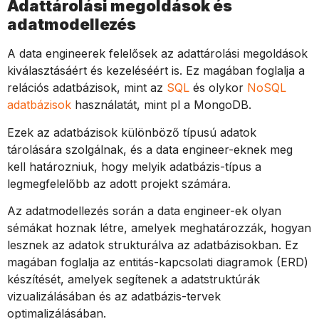
Adattárolási megoldások és
adatmodellezés
A data engineerek felelősek az adattárolási megoldások
kiválasztásáért és kezeléséért is. Ez magában foglalja a
relációs adatbázisok, mint az
SQL
és olykor
NoSQL
adatbázisok
használatát, mint pl a MongoDB.
Ezek az adatbázisok különböző típusú adatok
tárolására szolgálnak, és a data engineer-eknek meg
kell határozniuk, hogy melyik adatbázis-típus a
legmegfelelőbb az adott projekt számára.
Az adatmodellezés során a data engineer-ek olyan
sémákat hoznak létre, amelyek meghatározzák, hogyan
lesznek az adatok strukturálva az adatbázisokban. Ez
magában foglalja az entitás-kapcsolati diagramok (ERD)
készítését, amelyek segítenek a adatstruktúrák
vizualizálásában és az adatbázis-tervek
optimalizálásában.