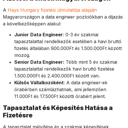
A
Hays Hungary fizetési útmutatója alapján
Magyarországon a data engineer pozíciókban a díjazás
a következőképpen alakul:
Junior
Data Engineer
: 0-3 év szakmai
tapasztalattal rendelkezők esetében a havi bruttó
fizetés általában 900.000Ft és 1.500.000Ft között
mozog.
Senior Data Engineer:
Több mint 5 év szakmai
tapasztalattal rendelkezők havi bruttó fizetése
1.500.000Ft és 2.400.000Ft között van.
Külsős Vállalkozóként
: A data engineer-ek
órabérben számlázhatnak, ami jellemzően
11.000Ft és 17.500Ft közötti órabért jelent.
Tapasztalat és Képesítés Hatása a
Fizetésre
A tapasztalat mélyítése és a szakmai képesítések