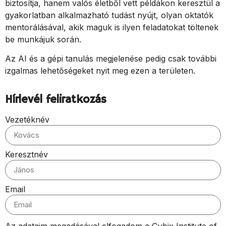
biztosítja, hanem valós életből vett példákon keresztül a
gyakorlatban alkalmazható tudást nyújt, olyan oktatók
mentorálásával, akik maguk is ilyen feladatokat töltenek
be munkájuk során.
Az AI és a gépi tanulás megjelenése pedig csak további
izgalmas lehetőségeket nyit meg ezen a területen.
Hírlevél feliratkozás
Vezetéknév
Keresztnév
Email
Az adataim megadásával elfogadom a Cubix Institute of