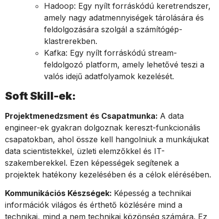
Hadoop: Egy nyílt forráskódú keretrendszer,
amely nagy adatmennyiségek tárolására és
feldolgozására szolgál a számítógép-
klastrerekben.
Kafka: Egy nyílt forráskódú stream-
feldolgozó platform, amely lehetővé teszi a
valós idejű adatfolyamok kezelését.
Soft Skill-ek:
Projektmenedzsment és Csapatmunka:
A data
engineer-ek gyakran dolgoznak kereszt-funkcionális
csapatokban, ahol össze kell hangolniuk a munkájukat
data scientistekkel, üzleti elemzőkkel és IT-
szakemberekkel. Ezen képességek segítenek a
projektek hatékony kezelésében és a célok elérésében.
Kommunikációs Készségek:
Képesség a technikai
információk világos és érthető közlésére mind a
technikai, mind a nem technikai közönség számára. Ez