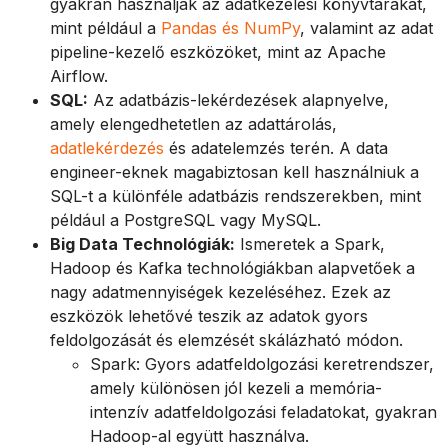
gyakran használják az adatkezelési könyvtárakat,
mint például a
Pandas és NumPy
, valamint az adat
pipeline-kezelő eszközöket, mint az Apache
Airflow.
SQL:
Az adatbázis-lekérdezések alapnyelve,
amely elengedhetetlen az adattárolás,
adatlekérdezés
és adatelemzés terén. A data
engineer-eknek magabiztosan kell használniuk a
SQL-t a különféle adatbázis rendszerekben, mint
például a PostgreSQL vagy MySQL.
Big Data Technológiák:
Ismeretek a Spark,
Hadoop és Kafka technológiákban alapvetőek a
nagy adatmennyiségek kezeléséhez. Ezek az
eszközök lehetővé teszik az adatok gyors
feldolgozását és elemzését skálázható módon.
Spark: Gyors adatfeldolgozási keretrendszer,
amely különösen jól kezeli a memória-
intenzív adatfeldolgozási feladatokat, gyakran
Hadoop-al együtt használva.