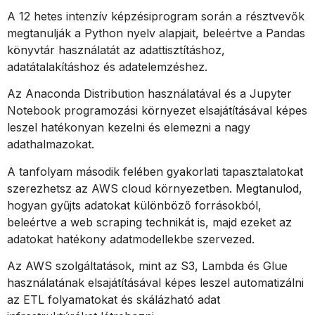
A 12 hetes intenzív képzésiprogram során a résztvevők
megtanulják a Python nyelv alapjait, beleértve a Pandas
könyvtár használatát az adattisztításhoz,
adatátalakításhoz és adatelemzéshez.
Az Anaconda Distribution használatával és a Jupyter
Notebook programozási környezet elsajátításával képes
leszel hatékonyan kezelni és elemezni a nagy
adathalmazokat.
A tanfolyam második felében gyakorlati tapasztalatokat
szerezhetsz az AWS cloud környezetben. Megtanulod,
hogyan gyűjts adatokat különböző forrásokból,
beleértve a web scraping technikát is, majd ezeket az
adatokat hatékony adatmodellekbe szervezed.
Az AWS szolgáltatások, mint az S3, Lambda és Glue
használatának elsajátításával képes leszel automatizálni
az ETL folyamatokat és skálázható adat