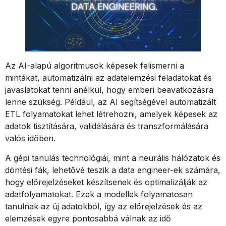
Az AI-alapú algoritmusok képesek felismerni a
mintákat, automatizálni az adatelemzési feladatokat és
javaslatokat tenni anélkül, hogy emberi beavatkozásra
lenne szükség. Például, az AI segítségével automatizált
ETL folyamatokat lehet létrehozni, amelyek képesek az
adatok tisztítására, validálására és transzformálására
valós időben.
A gépi tanulás technológiái, mint a neurális hálózatok és
döntési fák, lehetővé teszik a data engineer-ek számára,
hogy előrejelzéseket készítsenek és optimalizálják az
adatfolyamatokat. Ezek a modellek folyamatosan
tanulnak az új adatokból, így az előrejelzések és az
elemzések egyre pontosabbá válnak az idő