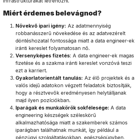
infrastruktúrákat létrehozni.
Miért érdemes belevágnod?
Növekvő ipari igény:
Az adatmennyiség
robbanásszerű növekedése és az adatvezérelt
döntéshozatal fontossága miatt a data engineer-ek
iránti kereslet folyamatosan nő.
Versenyképes fizetés
: A data engineer-ek magas
fizetése és a szakma iránti kereslet vonzóvá teszi
ezt a karriert.
Gyakorlatorientált tanulás:
Az élő projektek és a
valós idejű adatokon végzett feladatok biztosítják,
hogy a résztvevők eredményesen helytálljanak
majd ilyen pozíciókban.
Iparágak és munkakörök sokfélesége:
A data
engineering készségek széleskörű
alkalmazhatósága miatt a szakemberek számos
iparágban találhatnak munkát, így például a
pénzügyi szolgáltatásokban, egészségügyben,