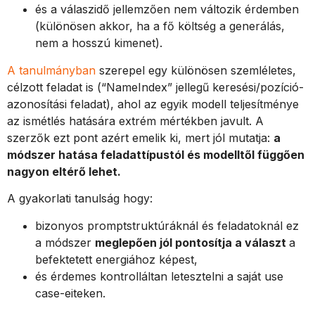
és a válaszidő jellemzően nem változik érdemben
(különösen akkor, ha a fő költség a generálás,
nem a hosszú kimenet).
A tanulmányban
szerepel egy különösen szemléletes,
célzott feladat is (“NameIndex” jellegű keresési/pozíció-
azonosítási feladat), ahol az egyik modell teljesítménye
az ismétlés hatására extrém mértékben javult. A
szerzők ezt pont azért emelik ki, mert jól mutatja:
a
módszer hatása feladattípustól és modelltől függően
nagyon eltérő lehet.
A gyakorlati tanulság hogy:
bizonyos promptstruktúráknál és feladatoknál ez
a módszer
meglepően jól pontosítja a választ
a
befektetett energiához képest,
és érdemes kontrolláltan letesztelni a saját use
case-eiteken.