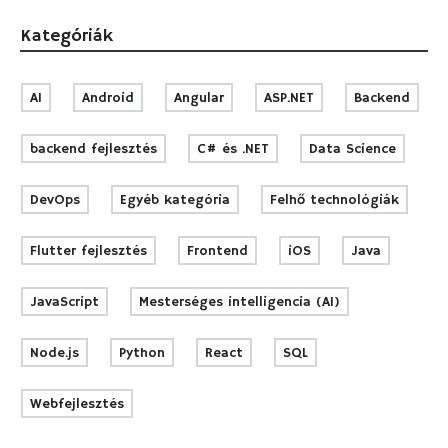
Kategóriák
AI
Android
Angular
ASP.NET
Backend
backend fejlesztés
C# és .NET
Data Science
DevOps
Egyéb kategória
Felhő technológiák
Flutter fejlesztés
Frontend
iOS
Java
JavaScript
Mesterséges intelligencia (AI)
Node.js
Python
React
SQL
Webfejlesztés