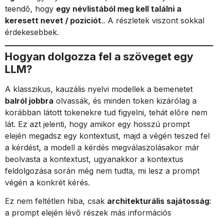
teendő, hogy
egy névlistából meg kell találni a
keresett nevet / pozíciót
.. A részletek viszont sokkal
érdekesebbek.
Hogyan dolgozza fel a szöveget egy
LLM?
A klasszikus, kauzális nyelvi modellek a bemenetet
balról jobbra
olvassák, és minden token kizárólag a
korábban látott tokenekre tud figyelni, tehát előre nem
lát. Ez azt jelenti, hogy amikor egy hosszú prompt
elején megadsz egy kontextust, majd a végén teszed fel
a kérdést, a modell a kérdés megválaszolásakor már
beolvasta a kontextust, ugyanakkor a kontextus
feldolgozása során még nem tudta, mi lesz a prompt
végén a konkrét kérés.
Ez nem feltétlen hiba, csak
architekturális sajátosság
:
a prompt elején lévő részek más információs