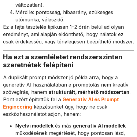
változatlan).
Mérd le: pontosság, hibaarány, szükséges
utómunka, válaszidő.
Ez a fajta tesztelés tipikusan 1–2 órán belül ad olyan
eredményt, ami alapján eldönthető, hogy nálatok ez
csak érdekesség, vagy ténylegesen beépíthető módszer.
Ha ezt a szemléletet rendszerszinten
szeretnétek felépíteni
A duplikált prompt módszer jó példa arra, hogy a
generatív AI használatában a promptolás nem kreatív
szövegírás, hanem
strukturált, mérhető módszertan
.
Pont ezért építettük fel a
Generatív AI és Prompt
Engineering
képzésünket úgy, hogy ne csak
eszközhasználatot adjon, hanem:
Nyelvi modellek
és más
generatív AI modellek
működésének megértését, hogy pontosan lásd,