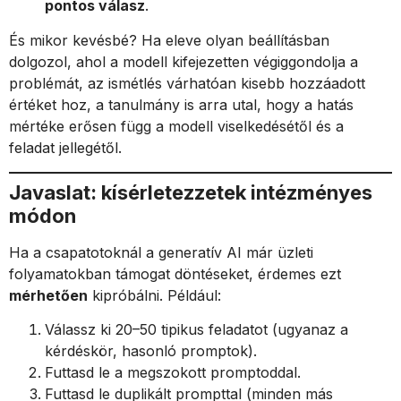
pontos válasz
.
És mikor kevésbé? Ha eleve olyan beállításban
dolgozol, ahol a modell kifejezetten végiggondolja a
problémát, az ismétlés várhatóan kisebb hozzáadott
értéket hoz, a tanulmány is arra utal, hogy a hatás
mértéke erősen függ a modell viselkedésétől és a
feladat jellegétől.
Javaslat: kísérletezzetek intézményes
módon
Ha a csapatotoknál a generatív AI már üzleti
folyamatokban támogat döntéseket, érdemes ezt
mérhetően
kipróbálni. Például:
Válassz ki 20–50 tipikus feladatot (ugyanaz a
kérdéskör, hasonló promptok).
Futtasd le a megszokott promptoddal.
Futtasd le duplikált prompttal (minden más