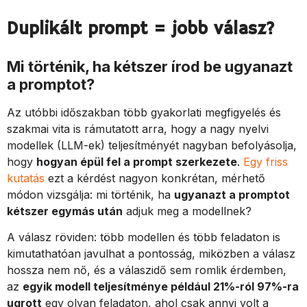
Duplikált prompt = jobb válasz?
Mi történik, ha kétszer írod be ugyanazt
a promptot?
Az utóbbi időszakban több gyakorlati megfigyelés és
szakmai vita is rámutatott arra, hogy a nagy nyelvi
modellek (LLM-ek) teljesítményét nagyban befolyásolja,
hogy
hogyan épül fel a prompt szerkezete
.
Egy friss
kutatás
ezt a kérdést nagyon konkrétan, mérhető
módon vizsgálja: mi történik, ha
ugyanazt a promptot
kétszer egymás után
adjuk meg a modellnek?
A válasz röviden: több modellen és több feladaton is
kimutathatóan javulhat a pontosság, miközben a válasz
hossza nem nő, és a válaszidő sem romlik érdemben,
az
egyik modell teljesítménye például 21%-ról 97%-ra
ugrott
egy olyan feladaton, ahol csak annyi volt a