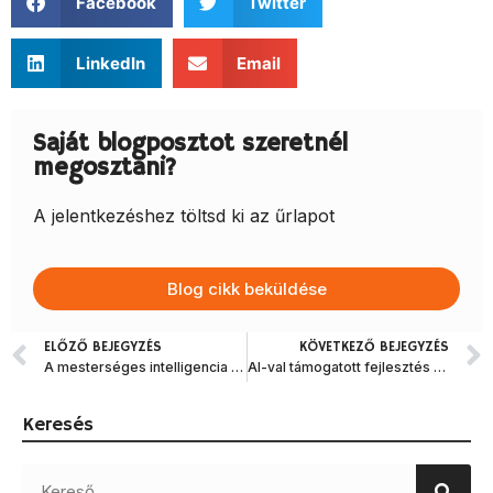
Facebook
Twitter
LinkedIn
Email
Saját blogposztot szeretnél
megosztani?
A jelentkezéshez töltsd ki az űrlapot
Blog cikk beküldése
ELŐZŐ BEJEGYZÉS
KÖVETKEZŐ BEJEGYZÉS
A mesterséges intelligencia mint mindent tudó félautonóm társfejlesztő
AI-val támogatott fejlesztés és felelősség: tanulságok a Moonwell cbETH incidensből
Keresés