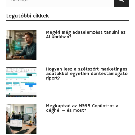
Legutóbbi cikkek
Megéri még adatelemzést tanulni az
AI korában?
Hogyan lesz a szétszórt marketinges
adatokból egyetlen döntéstámogató
riport?
Megkaptad az M365 Copilot-ot a
cégnél – és most?