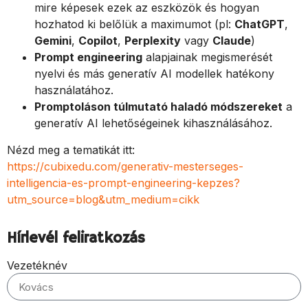
mire képesek ezek az eszközök és hogyan
hozhatod ki belőlük a maximumot (pl:
ChatGPT
,
Gemini
,
Copilot
,
Perplexity
vagy
Claude
)
Prompt engineering
alapjainak megismerését
nyelvi és más generatív AI modellek hatékony
használatához.
Promptoláson túlmutató haladó módszereket
a
generatív AI lehetőségeinek kihasználásához.
Nézd meg a tematikát itt:
https://cubixedu.com/generativ-mesterseges-
intelligencia-es-prompt-engineering-kepzes?
utm_source=blog&utm_medium=cikk
Hírlevél feliratkozás
Vezetéknév