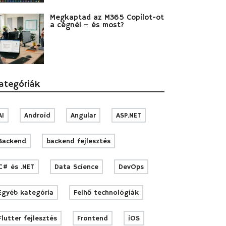
Megkaptad az M365 Copilot-ot
a cégnél – és most?
ategóriák
AI
Android
Angular
ASP.NET
Backend
backend fejlesztés
C# és .NET
Data Science
DevOps
Egyéb kategória
Felhő technológiák
Flutter fejlesztés
Frontend
iOS