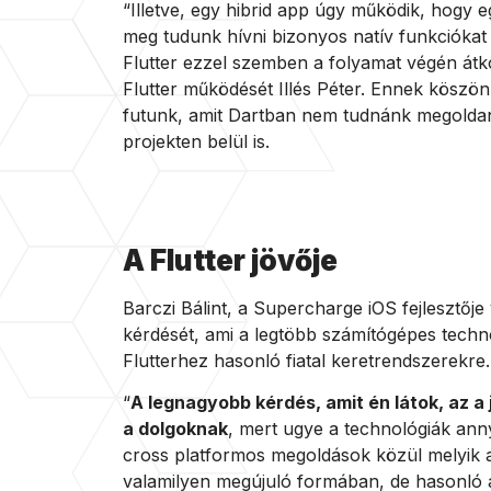
“Illetve, egy hibrid app úgy működik, hogy 
meg tudunk hívni bizonyos natív funkcióka
Flutter ezzel szemben a folyamat végén átko
Flutter működését Illés Péter. Ennek köszö
futunk, amit Dartban nem tudnánk megoldan
projekten belül is.
A Flutter jövője
Barczi Bálint, a Supercharge iOS fejlesztője
kérdését, ami a legtöbb számítógépes techn
Flutterhez hasonló fiatal keretrendszerekre.
“
A legnagyobb kérdés, amit én látok, az a 
a dolgoknak
, mert ugye a technológiák ann
cross platformos megoldások közül melyik a
valamilyen megújuló formában, de hasonló a