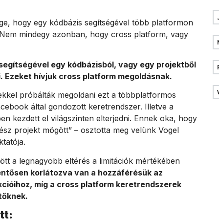
ege, hogy egy kódbázis segítségével több platformon
 Nem mindegy azonban, hogy cross platform, vagy
egítségével egy kódbázisból, vagy egy projektből
. Ezeket hívjuk cross platform megoldásnak.
kkel próbálták megoldani ezt a többplatformos
acebook által gondozott keretrendszer. Illetve a
n kezdett el világszinten elterjedni. Ennek oka, hogy
ész projekt mögött” – osztotta meg velünk Vogel
tatója.
ött a legnagyobb eltérés a limitációk mértékében
lentősen korlátozva van a hozzáférésük az
cióihoz, míg a cross platform keretrendszerek
ztőknek.
tt: