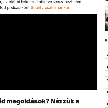
, az alábbi linkekre kattintva visszanézheted
atod podcastként
Spotify csatornánkon
.
K
rid megoldások? Nézzük a