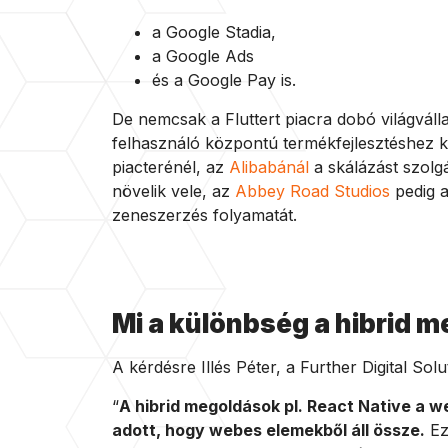
a Google Stadia,
a Google Ads
és a Google Pay is.
De nemcsak a Fluttert piacra dobó világválla
felhasználó központú termékfejlesztéshez k
piacterénél, az
Alibabánál
a skálázást szolgá
növelik vele, az
Abbey Road Studios
pedig a
zeneszerzés folyamatát.
Mi a különbség a hibrid m
A kérdésre Illés Péter, a Further Digital Solu
“
A hibrid megoldások pl. React Native a web
adott, hogy webes elemekből áll össze.
Ez