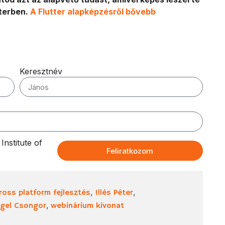
tterben.
A Flutter alapképzésről bővebb
Keresztnév
nstitute of
Feliratkozom
,
,
ross platform fejlesztés
Illés Péter
,
gel Csongor
webinárium kivonat