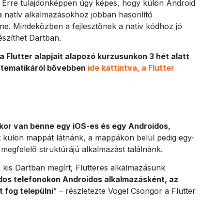
 – Erre tulajdonképpen úgy képes, hogy külön Android
a natív alkalmazásokhoz jobban hasonlító
nne. Mindeközben a fejlesztőnek a natív kódhoz jó
észíthet Dartban.
a Flutter alapjait alapozó kurzusunkon 3 hét alatt
A tematikáról bővebben
ide kattintva, a Flutter
kkor van benne egy iOS-es és egy Androidos,
t külön mappát látnánk, a mappákon belül pedig egy-
megfelelő struktúrájú alkalmazást találnánk.
is Dartban megírt, Flutteres alkalmazásunk
dos telefonokon Androidos alkalmazásként, az
 fog települni
” – részletezte Vogel Csongor a Flutter