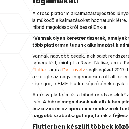
fogalmakat!
A cross platform alkalmazásfejlesztés lény
is működő alkalmazásokat hozhatunk létre.
hibrid megoldásokról beszélünk-e.
“
Vannak olyan keretrendszerek, amelyek s
több platformra tudunk alkalmazást kiadni
Vannak nagyobb cégek, akik saját rendszere
támogatást, mint pl. a React Native, ami a F
Flutter
, ami a
Dart nyelv
segítségével 2017-be
a Google az nagyon gerincesen ott áll az eg
Csongor, a BME Flutter képzésének egyik ok
A cross platform és a hibrid rendszerek köz
van.
A hibrid megoldásoknak általában je
eszközök és az operációs rendszerek funk
nagyobb szabadságot nyújtanak a fejles
Flutterben készült többek közö