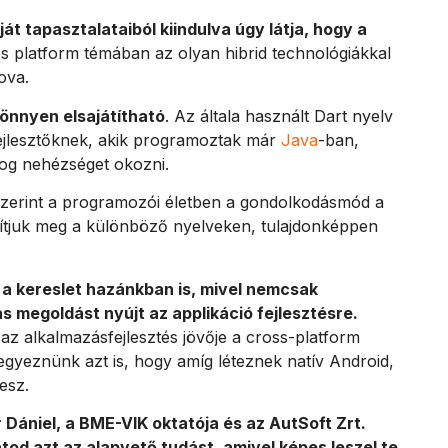
ját tapasztalataiból kiindulva úgy látja, hogy a
oss platform témában az olyan hibrid technológiákkal
ova.
könnyen elsajátítható
. Az általa használt Dart nyelv
fejlesztőknek, akik programoztak már
Java
-ban,
og nehézséget okozni.
i szerint a programozói életben a gondolkodásmód a
sítjuk meg a különböző nyelveken, tulajdonképpen
ő a kereslet hazánkban is, mivel nemcsak
 megoldást nyújt az applikáció fejlesztésre.
az alkalmazásfejlesztés jövője a cross-platform
gyeznünk azt is, hogy amíg léteznek natív Android,
lesz.
 Dániel, a BME-VIK oktatója és az AutSoft Zrt.
atod azt az alapvető tudást, amivel képes leszel te