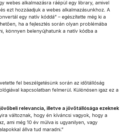
egy webes alkalmazásra ráépül egy library, amivel
t és ezt hozzáadjuk a webes alkalmazásunkhoz. A
nvertál egy natív kóddá” – egészítette még ki a
nhetően, ha a fejlesztés során olyan problémába
i, könnyen belenyújhatunk a natív kódba a
 vetette fel beszélgetésünk során az időtállóság
ológiával kapcsolatban felmerül. Különösen igaz ez a
jövőbeli relevancia, illetve a jövőtállósága ezeknek
yira változnak, hogy én kíváncsi vagyok, hogy a
z, ami még 10 év múlva is ugyanilyen, vagy
lapokkal állva tud maradni.”