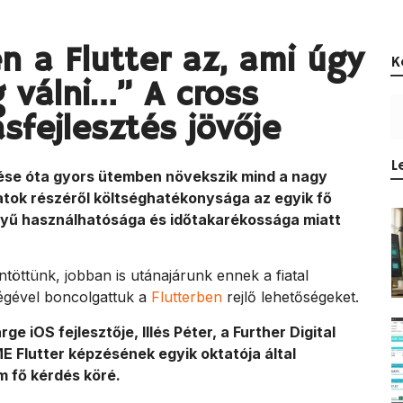
 a Flutter az, ami úgy
K
g válni…” A cross
sfejlesztés jövője
L
ése óta gyors ütemben növekszik mind a nagy
latok részéről költséghatékonysága az egyik fő
nnyű használhatósága és időtakarékossága miatt
öttünk, jobban is utánajárunk ennek a fiatal
égével boncolgattuk a
Flutterben
rejlő lehetőségeket.
e iOS fejlesztője, Illés Péter, a Further Digital
ME Flutter képzésének egyik oktatója által
 fő kérdés köré.