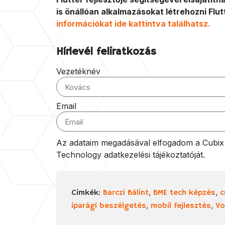
is önállóan alkalmazásokat létrehozni Flu
információkat ide kattintva találhatsz.
Hírlevél feliratkozás
Vezetéknév
Email
Az adataim megadásával elfogadom a Cubix I
Technology adatkezelési tájékoztatóját.
,
,
Cimkék:
Barczi Bálint
BME tech képzés
c
,
,
iparági beszélgetés
mobil fejlesztés
Vo