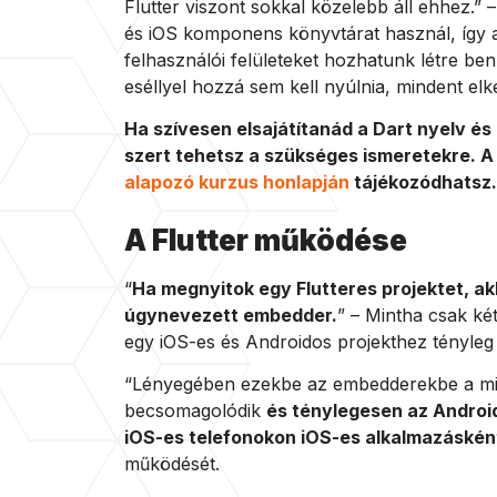
Flutter viszont sokkal közelebb áll ehhez.”
és iOS komponens könyvtárat használ, így 
felhasználói felületeket hozhatunk létre be
eséllyel hozzá sem kell nyúlnia, mindent elk
Ha szívesen elsajátítanád a Dart nyelv és 
szert tehetsz a szükséges ismeretekre. 
alapozó kurzus honlapján
tájékozódhatsz.
A Flutter működése
“
Ha megnyitok egy Flutteres projektet, a
úgynevezett embedder.
” – Mintha csak ké
egy iOS-es és Androidos projekthez tényleg 
“Lényegében ezekbe az embedderekbe a mi k
becsomagolódik
és ténylegesen az Androi
iOS-es telefonokon iOS-es alkalmazásként
működését.