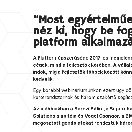
“Most egyértelműen
néz ki, hogy be fo
platform alkalmazá
A Flutter népszerűsége 2017-es megjelen
cégek, mind a fejlesztők körében. A válla
indok, míg a fejlesztők többek között kö
kedvelik.
Egy korábbi webináriumunkon ezért úgy dönt
keretrendszernek és három szakértő segíts
Az alábbiakban a Barczi Bálint,a Supercharg
Solutions alapítója és Vogel Csongor, a B
megosztott gondolatokat rendeztük három