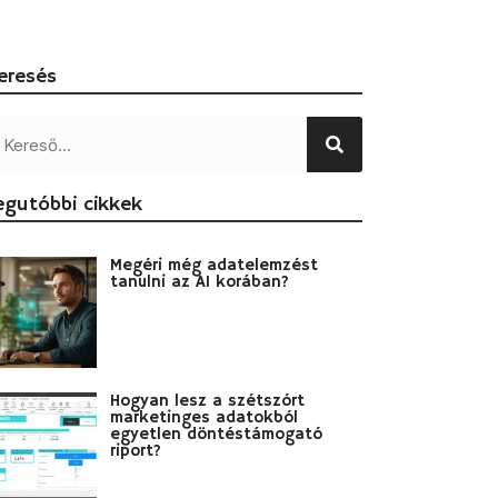
eresés
egutóbbi cikkek
Megéri még adatelemzést
tanulni az AI korában?
Hogyan lesz a szétszórt
marketinges adatokból
egyetlen döntéstámogató
riport?