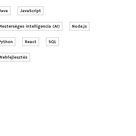
Java
JavaScript
Mesterséges intelligencia (AI)
Node.js
Python
React
SQL
Webfejlesztés