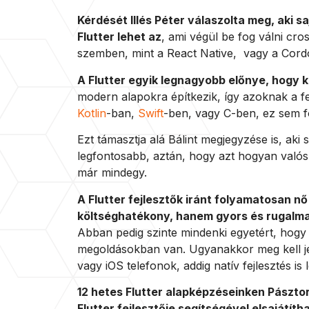
Kérdését Illés Péter válaszolta meg, aki sa
Flutter lehet az
, ami végül be fog válni cr
szemben, mint a React Native, vagy a Cord
A Flutter egyik legnagyobb előnye, hogy 
modern alapokra építkezik, így azoknak a 
Kotlin
-ban,
Swift
-ben, vagy C-ben, ez sem f
Ezt támasztja alá Bálint megjegyzése is, ak
legfontosabb, aztán, hogy azt hogyan való
már mindegy.
A Flutter fejlesztők iránt folyamatosan n
költséghatékony, hanem gyors és rugalmas
Abban pedig szinte mindenki egyetért, hogy 
megoldásokban van. Ugyanakkor meg kell je
vagy iOS telefonok, addig natív fejlesztés is 
12 hetes Flutter alapképzéseinken Pásztor
Flutter fejlesztője segítségével elsajátíth