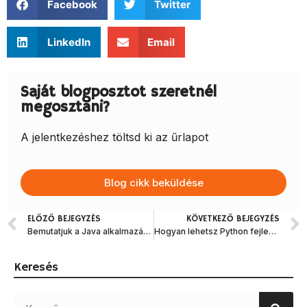
Facebook
Twitter
LinkedIn
Email
Saját blogposztot szeretnél
megosztani?
A jelentkezéshez töltsd ki az űrlapot
Blog cikk beküldése
ELŐZŐ BEJEGYZÉS
KÖVETKEZŐ BEJEGYZÉS
Bemutatjuk a Java alkalmazásfejlesztés alaplépéseit
Hogyan lehetsz Python fejlesztő?
Keresés