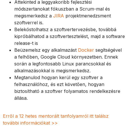
Áttekinted a leggyakoribb fejlesztési
módszertanokat fókuszban a Scrum-mal és
megismerkedsz a
JIRA
projektmenedzsment
szoftverrel is.
Belekóstolhatsz a szoftvertervezésbe, továbbá
kipróbálhatod a szoftvertesztelést, majd a software
release-t is
Beüzemelsz egy alkalmazást
Docker
segítségével
a felhőben, Google Cloud környezetben. Ennek
során a legfontosabb Linux parancsokkal és
alkalmazásokkal is megismerkedsz.
Megtanulod hogyan kerül egy szoftver a
felhasználóhoz, és ezt követően, hogyan
biztosítható a szoftver folyamatos rendelkezésre
állása.
Erről a 12 hetes mentorált tanfolyamról itt találsz
további információkat >>