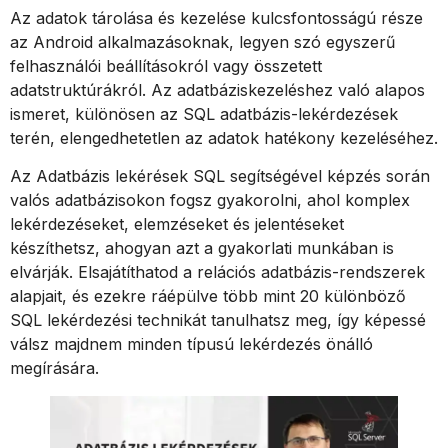
Az adatok tárolása és kezelése kulcsfontosságú része
az Android alkalmazásoknak, legyen szó egyszerű
felhasználói beállításokról vagy összetett
adatstruktúrákról. Az adatbáziskezeléshez való alapos
ismeret, különösen az SQL adatbázis-lekérdezések
terén, elengedhetetlen az adatok hatékony kezeléséhez.
Az Adatbázis lekérések SQL segítségével képzés során
valós adatbázisokon fogsz gyakorolni, ahol komplex
lekérdezéseket, elemzéseket és jelentéseket
készíthetsz, ahogyan azt a gyakorlati munkában is
elvárják. Elsajátíthatod a relációs adatbázis-rendszerek
alapjait, és ezekre ráépülve több mint 20 különböző
SQL lekérdezési technikát tanulhatsz meg, így képessé
válsz majdnem minden típusú lekérdezés önálló
megírására.