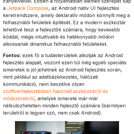
irányelveivel. Ebben a folyamatban kiemelt szerepet kap
a
Jetpack Compose
, az Android natív UI fejlesztési
keretrendszere, amely deklaratív módon könnyíti meg a
felhasználói felületek építését. Ez a modern eszköztár
lehetővé teszi a fejlesztők számára, hogy kevesebb
kóddal, mégis intuitívabb és hatékonyabb módon
alkossanak dinamikus felhasználói felületeket.
Fontos:
ezek fő a tudásterületek alkotják az Android
fejlesztés alapjait, viszont ezen túl még egyéb speciális
ismeretek is jól jöhetnek az Android fejlesztés során,
mint például az adatbáziskezelés, hálózati
kommunikáció, nem beszélve olyan
szoftverfejlesztésben használt eszközökről és
módszerekről
, amelyek ismerete már-már
nélkülözhetetlen minden fejlesztő számára (bármilyen
területről is legyen szó, nem csak Android).