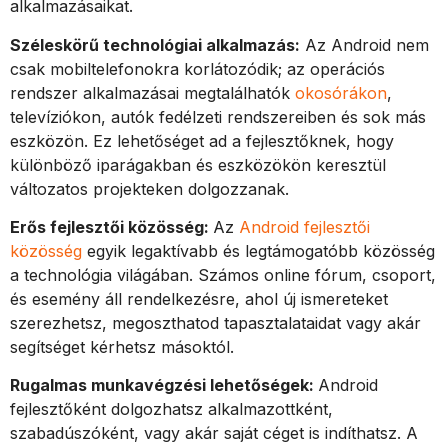
alkalmazásaikat.
Széleskörű technológiai alkalmazás:
Az Android nem
csak mobiltelefonokra korlátozódik; az operációs
rendszer alkalmazásai megtalálhatók
okosórákon
,
televíziókon, autók fedélzeti rendszereiben és sok más
eszközön. Ez lehetőséget ad a fejlesztőknek, hogy
különböző iparágakban és eszközökön keresztül
változatos projekteken dolgozzanak.
Erős fejlesztői közösség:
Az
Android fejlesztői
közösség
egyik legaktívabb és legtámogatóbb közösség
a technológia világában. Számos online fórum, csoport,
és esemény áll rendelkezésre, ahol új ismereteket
szerezhetsz, megoszthatod tapasztalataidat vagy akár
segítséget kérhetsz másoktól.
Rugalmas munkavégzési lehetőségek:
Android
fejlesztőként dolgozhatsz alkalmazottként,
szabadúszóként, vagy akár saját céget is indíthatsz. A