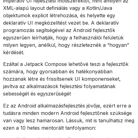
imperatív UI fejlesztési módszerektől, mint amilyen az
XML-alapú layout definiálás vagy a Kotlin/Java
objektumok explicit létrehozása, és helyette egy
deklaratív UI megközelítést vezet be. A deklaratív
programozás segítségével az Android fejlesztők
egyszerűen leírhatják, hogy a felhasználói felületük
milyen legyen, anélkül, hogy részleteznék a “hogyan”
kérdését.
Ezáltal a Jetpack Compose lehetővé teszi a fejlesztők
számára, hogy gyorsabban és hatékonyabban
hozzanak létre és frissítsenek UI komponenseket,
javítva az alkalmazások fejlesztési folyamatának
sebességét és egyszerűségét
Ez az Android alkalmazásfejlesztés jövője, ezért erre a
tudásra minden modern Android fejlesztőnek szüksége
van vagy lesz hamarosan. Lássuk, mit is tanulhatsz meg
ezen a 10 hetes mentorált tanfolyamon: