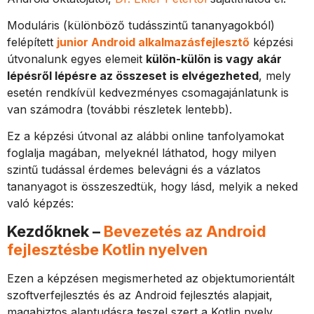
Moduláris (különböző tudásszintű tananyagokból)
felépített
junior Android alkalmazásfejlesztő
képzési
útvonalunk egyes elemeit
külön-külön is vagy akár
lépésről lépésre az összeset is elvégezheted
, mely
esetén rendkívül kedvezményes csomagajánlatunk is
van számodra (további részletek lentebb).
Ez a képzési útvonal az alábbi online tanfolyamokat
foglalja magában, melyeknél láthatod, hogy milyen
szintű tudással érdemes belevágni és a vázlatos
tananyagot is összeszedtük, hogy lásd, melyik a neked
való képzés:
Kezdőknek –
Bevezetés az Android
fejlesztésbe Kotlin nyelven
Ezen a képzésen megismerheted az objektumorientált
szoftverfejlesztés és az Android fejlesztés alapjait,
magabiztos alaptudásra teszel szert a Kotlin nyelv