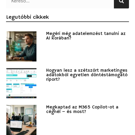
Legutóbbi cikkek
Megéri még adatelemzést tanulni az
AI korában?
Hogyan lesz a szétszórt marketinges
adatokból egyetlen döntéstámogató
riport?
Megkaptad az M365 Copilot-ot a
cégnél – és most?