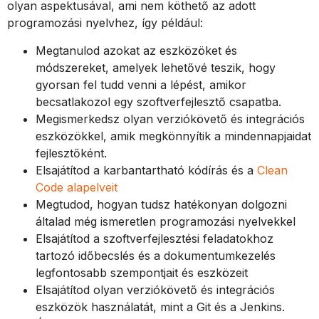
olyan aspektusával, ami nem köthető az adott
programozási nyelvhez, így például:
Megtanulod azokat az eszközöket és
módszereket, amelyek lehetővé teszik, hogy
gyorsan fel tudd venni a lépést, amikor
becsatlakozol egy szoftverfejlesztő csapatba.
Megismerkedsz olyan verziókövető és integrációs
eszközökkel, amik megkönnyítik a mindennapjaidat
fejlesztőként.
Elsajátítod a karbantartható kódírás és a
Clean
Code alapelveit
Megtudod, hogyan tudsz hatékonyan dolgozni
általad még ismeretlen programozási nyelvekkel
Elsajátítod a szoftverfejlesztési feladatokhoz
tartozó időbecslés és a dokumentumkezelés
legfontosabb szempontjait és eszközeit
Elsajátítod olyan verziókövető és integrációs
eszközök használatát, mint a Git és a Jenkins.