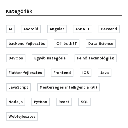
Kategóriák
AI
Android
Angular
ASP.NET
Backend
backend fejlesztés
C# és .NET
Data Science
DevOps
Egyéb kategória
Felhő technológiák
Flutter fejlesztés
Frontend
iOS
Java
JavaScript
Mesterséges intelligencia (AI)
Node.js
Python
React
SQL
Webfejlesztés