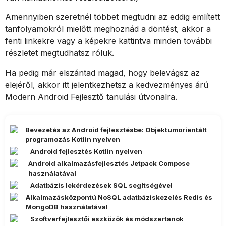
Amennyiben szeretnél többet megtudni az eddig említett
tanfolyamokról mielőtt meghoznád a döntést, akkor a
fenti linkekre vagy a képekre kattintva minden további
részletet megtudhatsz róluk.
Ha pedig már elszántad magad, hogy belevágsz az
elejéről, akkor itt jelentkezhetsz a kedvezményes árú
Modern Android Fejlesztő tanulási útvonalra.
Bevezetés az Android fejlesztésbe: Objektumorientált
programozás Kotlin nyelven
Android fejlesztés Kotlin nyelven
Android alkalmazásfejlesztés Jetpack Compose
használatával
Adatbázis lekérdezések SQL segítségével
Alkalmazásközpontú NoSQL adatbáziskezelés Redis és
MongoDB használatával
Szoftverfejlesztői eszközök és módszertanok