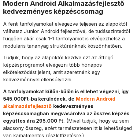
Modern Android Alkalmazásfejlesztő
kedvezményes képzéscsomag
A fenti tanfolyamokat elvégezve teljesen az alapoktól
válhatsz Junior Android fejlesztővé, de tudásszintedtől
függően akár csak 1-1 tanfolyamot is elvégezhetsz a
moduláris tananyag struktúránknak köszönhetően.
Tudjuk, hogy az alapoktól kezdve ezt az átfogó
képzésprogramot elvégezni több hónapos
elköteleződést jelent, amit szeretnénk egy
kedvezménnyel ellensúlyozni.
A tanfolyamokat külön-külön is el lehet végezni, így
545.000Ft-ba kerülnének, de
Modern Android
alkalmazásfejlesztő
kedevezményes
képzéscsomagban
megvásárolva az összes képzés
együttes ára 295.000 Ft.
(Mivel tudjuk, hogy ez sem
alacsony összeg, ezért természetesen itt is lehetőséged
van kamatmentes részletfizetésre.)