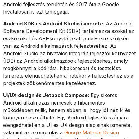
Android fejlesztés területén és 2017 óta a Google
hivatalosan is ezt támogatja.
Android SDK és Android Studio ismerete
: Az Android
Software Development Kit (SDK) tartalmazza azokat az
eszközöket és API-könyvtárakat, amelyekre szükség
van az Android alkalmazások fejlesztéséhez. Az
Android Studio az hivatalos integrált fejlesztői környezet
(IDE) az Android alkalmazások fejlesztéséhez, amely
megkönnyíti a kódírást, hibakeresést és tesztelést.
Ismerete elengedhetetlen a hatékony fejlesztéshez és a
projektek zökkenőmentes kezeléséhez.
UI/UX design és Jetpack Compose:
Egy sikeres
Android alkalmazás nemcsak a hibamentes
működésben rejlik, hanem abban is, hogy jól néz ki és
könnyen használható. Egy Android fejlesztő számára
elengedhetetlen a UI és UX design alapjainak ismerete,
valamint az azonosulás a
Google Material Design