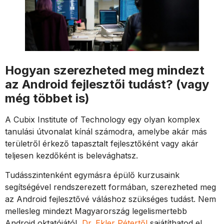
Hogyan szerezheted meg mindezt
az Android fejlesztői tudást? (vagy
még többet is)
A Cubix Institute of Technology egy olyan komplex
tanulási útvonalat kínál számodra, amelybe akár más
területről érkező tapasztalt fejlesztőként vagy akár
teljesen kezdőként is belevághatsz.
Tudásszintenként egymásra épülő kurzusaink
segítségével rendszerezett formában, szerezheted meg
az Android fejlesztővé váláshoz szükséges tudást. Nem
mellesleg mindezt Magyarország legelismertebb
Android oktatójától,
Dr. Ekler Pétertől
sajátíthatod el.