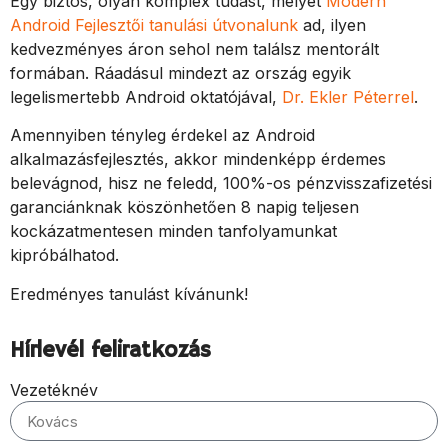
Egy biztos, olyan komplex tudást, melyet
Modern
Android Fejlesztői tanulási útvonalunk
ad, ilyen
kedvezményes áron sehol nem találsz mentorált
formában. Ráadásul mindezt az ország egyik
legelismertebb Android oktatójával,
Dr. Ekler Péterrel
.
Amennyiben tényleg érdekel az Android
alkalmazásfejlesztés, akkor mindenképp érdemes
belevágnod, hisz ne feledd, 100%-os pénzvisszafizetési
garanciánknak köszönhetően 8 napig teljesen
kockázatmentesen minden tanfolyamunkat
kipróbálhatod.
Eredményes tanulást kívánunk!
Hírlevél feliratkozás
Vezetéknév