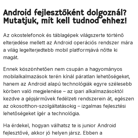
Android fejlesztőként dolgoznál?
Mutatjuk, mit kell tudnod ehhez!
Az okostelefonok és táblagépek világszerte történő
elterjedése mellett az Android operációs rendszer mára
a világ legelterjedtebb mobil platformjává nőtte ki
magát.
Ennek köszönhetően nem csupán a hagyományos
mobilalkalmazások terén kínál páratlan lehetőségeket,
hanem az Android alapú technológiák egyre szélesebb
körben való megjelenése – az ipari alkalmazásoktól
kezdve a gépjárművek fedélzeti rendszerein át, egészen
az okosotthon-szolgáltatásokig – izgalmas fejlesztési
lehetőségeket ígér a technológia.
Ha érdekel, hogyan válhatsz te is junior Android
fejlesztővé, akkor jó helyen jársz. Ebben a