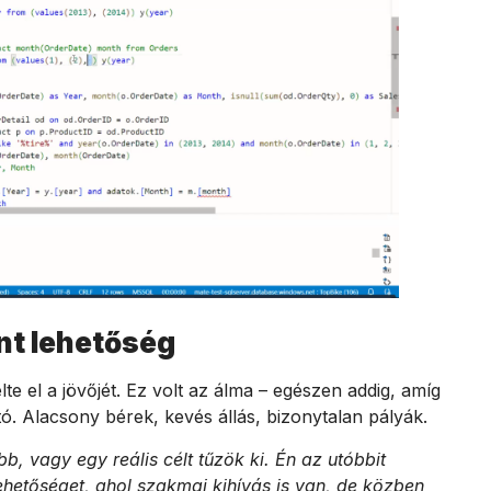
nt lehetőség
e el a jövőjét. Ez volt az álma – egészen addig, amíg
tó. Alacsony bérek, kevés állás, bizonytalan pályák.
b, vagy egy reális célt tűzök ki. Én az utóbbit
ehetőséget, ahol szakmai kihívás is van, de közben