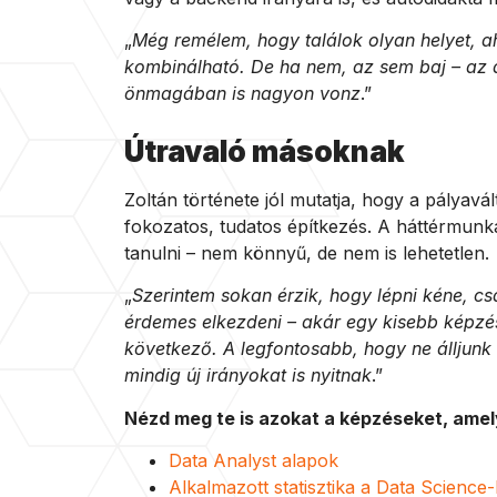
„
Még remélem, hogy találok olyan helyet, a
kombinálható. De ha nem, az sem baj – az a
önmagában is nagyon vonz
.”
Útravaló másoknak
Zoltán története jól mutatja, hogy a pályav
fokozatos, tudatos építkezés. A háttérmunkák
tanulni – nem könnyű, de nem is lehetetlen.
„
Szerintem sokan érzik, hogy lépni kéne, c
érdemes elkezdeni – akár egy kisebb képzés
következő. A legfontosabb, hogy ne álljunk 
mindig új irányokat is nyitnak
.”
Nézd meg te is azokat a képzéseket, amely
Data Analyst alapok
Alkalmazott statisztika a Data Scienc