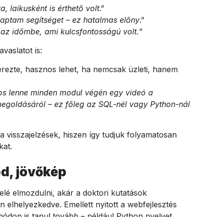
a, laikusként is érthető volt
.”
kaptam segítséget – ez hatalmas előny
.”
 az időmbe, ami kulcsfontosságú volt.
”
vaslatot is:
rezte, hasznos lehet, ha nemcsak üzleti, hanem
s lenne minden modul végén egy videó a
egoldásáról – ez főleg az SQL-nél vagy Python-nál
visszajelzések, hiszen így tudjuk folyamatosan
kat.
d, jövőkép
lé elmozdulni, akár a doktori kutatások
n elhelyezkedve. Emellett nyitott a webfejlesztés
módon is tanul tovább – például Python nyelvet.