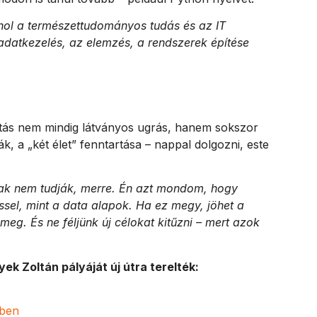
hol a természettudományos tudás és az IT
datkezelés, az elemzés, a rendszerek építése
áltás nem mindig látványos ugrás, hanem sokszor
, a „két élet” fenntartása – nappal dolgozni, este
sak nem tudják, merre. Én azt mondom, hogy
sel, mint a data alapok. Ha ez megy, jöhet a
meg. És ne féljünk új célokat kitűzni – mert azok
ek Zoltán pályáját új útra terelték:
e-ben