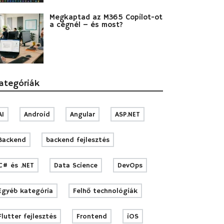
Megkaptad az M365 Copilot-ot
a cégnél – és most?
ategóriák
AI
Android
Angular
ASP.NET
Backend
backend fejlesztés
C# és .NET
Data Science
DevOps
Egyéb kategória
Felhő technológiák
Flutter fejlesztés
Frontend
iOS