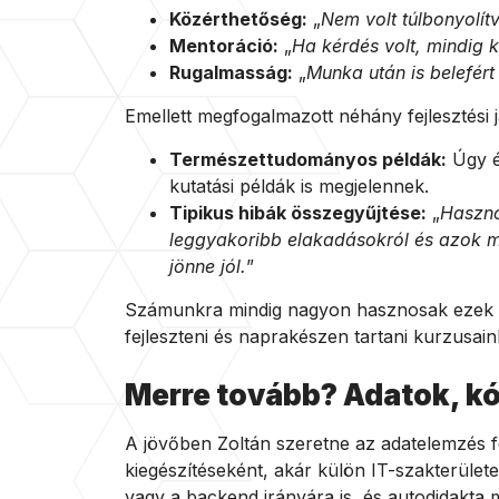
Közérthetőség:
„
Nem volt túlbonyolítv
Mentoráció:
„
Ha kérdés volt, mindig 
Rugalmasság:
„
Munka után is belefért
Emellett megfogalmazott néhány fejlesztési ja
Természettudományos példák:
Úgy é
kutatási példák is megjelennek.
Tipikus hibák összegyűjtése:
„
Haszno
leggyakoribb elakadásokról és azok m
jönne jól.
”
Számunkra mindig nagyon hasznosak ezek a 
fejleszteni és naprakészen tartani kurzusain
Merre tovább? Adatok, kó
A jövőben Zoltán szeretne az adatelemzés fe
kiegészítéseként, akár külön IT-szakterülete
vagy a backend irányára is, és autodidakta 