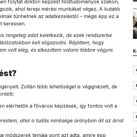
en folytat doktori képzést földtudományok szakon,
lgozik, ahol terepi mérési munkákat végez. A kutatói
olinak tűnhetnek az adatkezeléstől – mégis épp ez a
t keressen.
s rengeteg adat keletkezik, de ezek rendszerbe
áblázatokban kell eligazodni. Rájöttem, hogy
em volt elég, és elkezdtem valami többre vágyni.
K
ést?
gényelt. Zoltán több lehetőséget is végignézett, de
ntött:
 elérhetők a fővárosi képzések, így fontos volt a
restem, ahol a tudás minősége arányban áll az árral
kai módszerek témája pont azt adta, amire épp