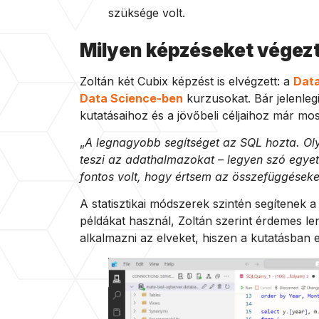
szüksége volt.
Milyen képzéseket végezt
Zoltán két Cubix képzést is elvégzett: a
Data
Data Science-ben
kurzusokat. Bár jelenle
kutatásaihoz és a jövőbeli céljaihoz már mos
„
A legnagyobb segítséget az SQL hozta. Ol
teszi az adathalmazokat – legyen szó egye
fontos volt, hogy értsem az összefüggéseke
A statisztikai módszerek szintén segítenek a
példákat használ, Zoltán szerint érdemes 
alkalmazni az elveket, hiszen a kutatásban 