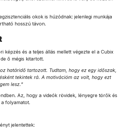
gzisztenciális okok is húzódnak: jelenlegi munkája
artható hosszú távon.
t
ri képzés és a teljes állás mellett végezte el a Cubix
e ő mégis kitartott.
oz határidő tartozott. Tudtam, hogy ez egy időszak,
tésként tekintek rá. A motivációm az volt, hogy ezt
gem lesz.
”
rendben. Az, hogy a videók rövidek, lényegre törők és
 a folyamatot.
nyt jelentettek: