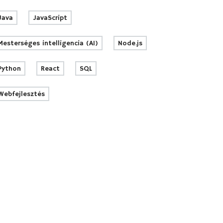
Java
JavaScript
Mesterséges intelligencia (AI)
Node.js
Python
React
SQL
Webfejlesztés