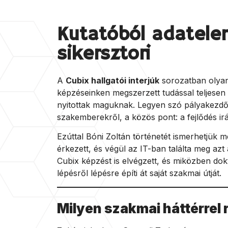
Kutatóból adatele
sikersztori
A
Cubix hallgatói interjúk
sorozatban olyan 
képzéseinken megszerzett tudással teljesen ú
nyitottak maguknak. Legyen szó pályakezdőkr
szakemberekről, a közös pont: a fejlődés irá
Ezúttal Bóni Zoltán történetét ismerhetjük 
érkezett, és végül az IT-ban találta meg azt
Cubix képzést is elvégzett, és miközben dokt
lépésről lépésre építi át saját szakmai útját.
Milyen szakmai háttérrel 