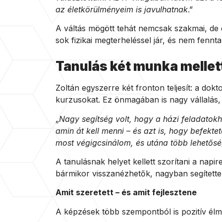
az életkörülményeim is javulhatnak
.”
A váltás mögött tehát nemcsak szakmai, de e
sok fizikai megterheléssel jár, és nem fennt
Tanulás két munka mellet
Zoltán egyszerre két fronton teljesít: a dokto
kurzusokat. Ez önmagában is nagy vállalás, d
„
Nagy segítség volt, hogy a házi feladatokh
amin át kell menni – és azt is, hogy befekte
most végigcsinálom, és utána több lehetősé
A tanulásnak helyet kellett szorítani a napi
bármikor visszanézhetők, nagyban segítette
Amit szeretett – és amit fejlesztene
A képzések több szempontból is pozitív élmé