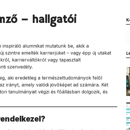
mző – hallgatói
K
inspiráló alumnikat mutatunk be, akik a
j szintre emelték karrierjüket – vagy épp új utakat
L
ől, karrierváltókról vagy tapasztalt
nti szenvedély.
meg, aki eredetileg a természettudományok felől
 az irányt, amely valódi jövőképet ad számára. Két
ori tanulmányait végzi és főállásban dolgozik, és
rendelkezel?