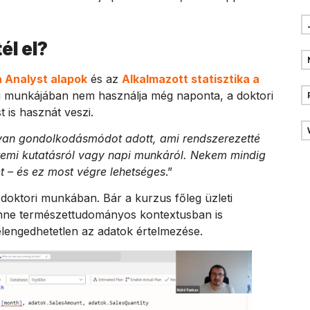
él el?
 Analyst alapok
és az
Alkalmazott statisztika a
gi munkájában nem használja még naponta, a doktori
t is hasznát veszi.
yan gondolkodásmódot adott, ami rendszerezetté
temi kutatásról vagy napi munkáról. Nekem mindig
t – és ez most végre lehetséges
.”
 doktori munkában. Bár a kurzus főleg üzleti
lenne természettudományos kontextusban is
elengedhetetlen az adatok értelmezése.