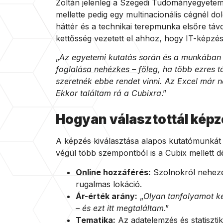
Zoltán jelenleg a Szegedi Tudományegyetem
mellette pedig egy multinacionális cégnél do
háttér és a technikai terepmunka elsőre táv
kettősség vezetett el ahhoz, hogy IT-képzés
„
Az egyetemi kutatás során és a munkában i
foglalása nehézkes – főleg, ha több ezres t
szeretnék ebbe rendet vinni. Az Excel már n
Ekkor találtam rá a Cubixra
.”
Hogyan választottál képz
A képzés kiválasztása alapos kutatómunkát i
végül több szempontból is a Cubix mellett dö
Online hozzáférés:
Szolnokról nehezen
rugalmas lokáció.
Ár-érték arány:
„
Olyan tanfolyamot ke
– és ezt itt megtaláltam
.”
Tematika:
Az adatelemzés és statiszti