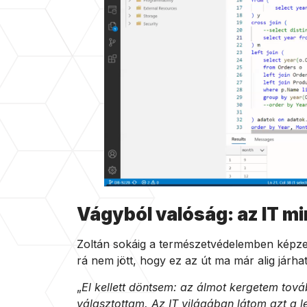
Vágyból valóság: az IT mi
Zoltán sokáig a természetvédelemben képzelt
rá nem jött, hogy ez az út ma már alig járha
„
El kellett döntsem: az álmot kergetem továb
választottam. Az IT világában látom azt a l