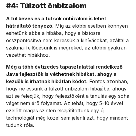
#4: Túlzott önbizalom
A túl kevés és a túl sok önbizalom is lehet
hátráltató tényező.
Míg az előbbi esetben könnyen
eshetünk abba a hibába, hogy a biztosra
összpontosítva nem keressük a kihívásokat, ezáltal a
szakmai fejlődésünk is megreked, az utóbbi gyakran
vezethet hibákhoz.
Még a több évtizedes tapasztalattal rendelkező
Java fejlesztők is véthetnek hibákat, ahogy a
kezdők is írhatnak hibátlan kódot.
Fontos azonban,
hogy ne essünk a túlzott önbizalom hibájába, ahogy
azt se feledjük, hogy fejlesztőként a tanulás egy soha
véget nem érő folyamat. Az tehát, hogy 5-10 évvel
ezelőtt magas szinten elsajátítottunk egy új
technológiát még közel sem jelenti azt, hogy mindent
tudunk róla.