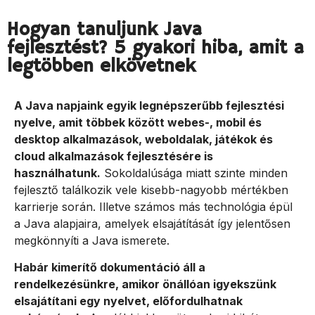
Hogyan tanuljunk Java
fejlesztést? 5 gyakori hiba, amit a
legtöbben elkövetnek
A Java napjaink egyik legnépszerűbb fejlesztési
nyelve, amit többek között webes-, mobil és
desktop alkalmazások, weboldalak, játékok és
cloud alkalmazások fejlesztésére is
használhatunk.
Sokoldalúsága miatt szinte minden
fejlesztő találkozik vele kisebb-nagyobb mértékben
karrierje során. Illetve számos más technológia épül
a Java alapjaira, amelyek elsajátítását így jelentősen
megkönnyíti a Java ismerete.
Habár kimerítő dokumentáció áll a
rendelkezésünkre, amikor önállóan igyekszünk
elsajátítani egy nyelvet, előfordulhatnak