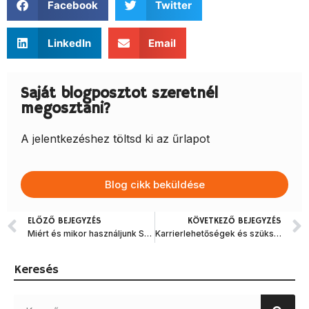
Facebook
Twitter
LinkedIn
Email
Saját blogposztot szeretnél
megosztani?
A jelentkezéshez töltsd ki az űrlapot
Blog cikk beküldése
ELŐZŐ BEJEGYZÉS
KÖVETKEZŐ BEJEGYZÉS
Miért és mikor használjunk SQL-t?
Karrierlehetőségek és szükséges kvalifikációk Data Analystként
Keresés