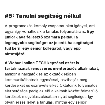
#5: Tanulni segítség nélkül
A programozás komoly csapatmunkát igényel, ami
ugyanígy vonatkozik a tanulás folyamatára is.
Egy
junior Java fejlesztő számára például a
legnagyobb segítséget az jelenti, ha segítséget
tud kérni egy senior kollégától, vagy épp
oktatójától.
A Webuni online TECH képzései ezért is
tartalmaznak rendszeres mentorációs alkalmakat
,
amikor a hallgatók és az oktatók élőben
kommunikálhatnak egymással, oszthatják meg
kérdéseiket és észrevételeiket. Oktatóink folyamatos
elérhetősége pedig az élő alkalmak között felmerülő
kérdések megválaszolásában nyújt segítséget, így
olyan érzés lehet a tanulás, mintha egy senior