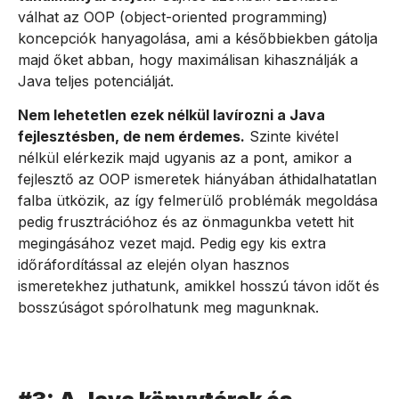
válhat az OOP (object-oriented programming)
koncepciók hanyagolása, ami a későbbiekben gátolja
majd őket abban, hogy maximálisan kihasználják a
Java teljes potenciálját.
Nem lehetetlen ezek nélkül lavírozni a Java
fejlesztésben, de nem érdemes.
Szinte kivétel
nélkül elérkezik majd ugyanis az a pont, amikor a
fejlesztő az OOP ismeretek hiányában áthidalhatatlan
falba ütközik, az így felmerülő problémák megoldása
pedig frusztrációhoz és az önmagunkba vetett hit
megingásához vezet majd. Pedig egy kis extra
időráfordítással az elején olyan hasznos
ismeretekhez juthatunk, amikkel hosszú távon időt és
bosszúságot spórolhatunk meg magunknak.