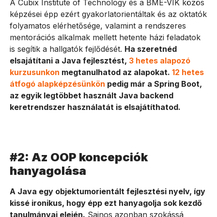
A Cubix Institute of Technology és a BME-VIK közös
képzései épp ezért gyakorlatorientáltak és az oktatók
folyamatos elérhetősége, valamint a rendszeres
mentorációs alkalmak mellett hetente házi feladatok
is segítik a hallgatók fejlődését.
Ha szeretnéd
elsajátítani a Java fejlesztést,
3 hetes alapozó
kurzusunkon
megtanulhatod az alapokat.
12 hetes
átfogó alapképzésünkön
pedig már a Spring Boot,
az egyik legtöbbet használt Java backend
keretrendszer használatát is elsajátíthatod.
#2: Az OOP koncepciók
hanyagolása
A Java egy objektumorientált fejlesztési nyelv, így
kissé ironikus, hogy épp ezt hanyagolja sok kezdő
tanulmányai elején.
Sajnos azonban szokássá