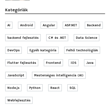
Kategóriák
AI
Android
Angular
ASP.NET
Backend
backend fejlesztés
C# és .NET
Data Science
DevOps
Egyéb kategória
Felhő technológiák
Flutter fejlesztés
Frontend
iOS
Java
JavaScript
Mesterséges intelligencia (AI)
Node.js
Python
React
SQL
Webfejlesztés