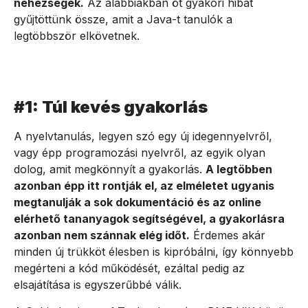
nehézségek.
Az alábbiakban öt gyakori hibát
gyűjtöttünk össze, amit a Java-t tanulók a
legtöbbször elkövetnek.
#1: Túl kevés gyakorlás
A nyelvtanulás, legyen szó egy új idegennyelvről,
vagy épp programozási nyelvről, az egyik olyan
dolog, amit megkönnyít a gyakorlás.
A legtöbben
azonban épp itt rontják el, az elméletet ugyanis
megtanulják a sok dokumentáció és az online
elérhető tananyagok segítségével, a gyakorlásra
azonban nem szánnak elég időt.
Érdemes akár
minden új trükköt élesben is kipróbálni, így könnyebb
megérteni a kód működését, ezáltal pedig az
elsajátítása is egyszerűbbé válik.