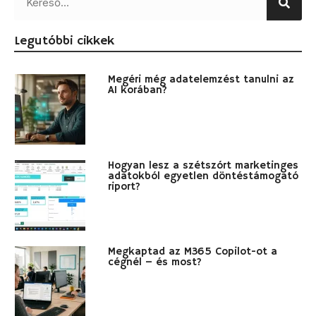
Legutóbbi cikkek
Megéri még adatelemzést tanulni az
AI korában?
Hogyan lesz a szétszórt marketinges
adatokból egyetlen döntéstámogató
riport?
Megkaptad az M365 Copilot-ot a
cégnél – és most?