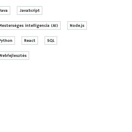
Java
JavaScript
Mesterséges intelligencia (AI)
Node.js
Python
React
SQL
Webfejlesztés