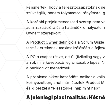
Felismerték, hogy a fejlesztőcsapatoknak n
szükségük, hanem folyamatos irányításra, g
A korábbi projektmenedzseri szerep nem vol
adminisztrációra és a határidőkre helyezte,
Owner” szerepkört.
A Product Owner definíciója a Scrum Guide s
termék értékének maximalizálásáért a fejle
A PO a csapat része, ott ül (fizikailag vagy 
arról, mi a következő legfontosabb lépés. N
a backlog-ot menedzseli.
A probléma akkor kezdődött, amikor a válla
környezetben, ahol már léteztek Product Mana
és ki beszél a fejlesztőkkel nap mint nap?
A jelenlegi piaci realitás: Két 