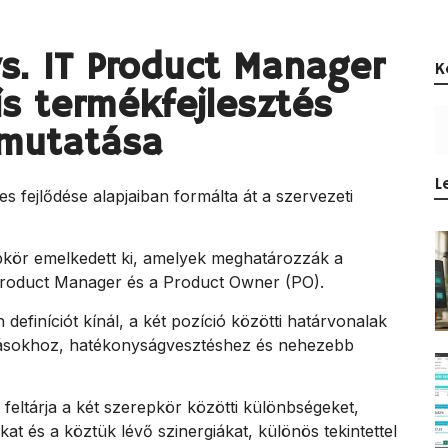
s. IT Product Manager
K
is termékfejlesztés
emutatása
L
des fejlődése alapjaiban formálta át a szervezeti
.
kör emelkedett ki, amelyek meghatározzák a
 Product Manager és a Product Owner (PO).
definíciót kínál, a két pozíció közötti határvonalak
dásokhoz, hatékonyságvesztéshez és nehezebb
feltárja a két szerepkör közötti különbségeket,
kat és a köztük lévő szinergiákat, különös tekintettel