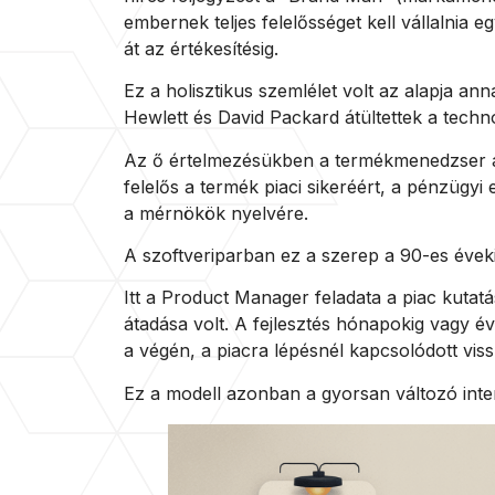
embernek teljes felelősséget kell vállalnia e
át az értékesítésig.
Ez a holisztikus szemlélet volt az alapja ann
Hewlett és David Packard átültettek a techn
Az ő értelmezésükben a termékmenedzser a 
felelős a termék piaci sikeréért, a pénzügyi 
a mérnökök nyelvére.
A szoftveriparban ez a szerep a 90-es éveki
Itt a Product Manager feladata a piac kutatá
átadása volt. A fejlesztés hónapokig vagy é
a végén, a piacra lépésnél kapcsolódott vis
Ez a modell azonban a gyorsan változó inte