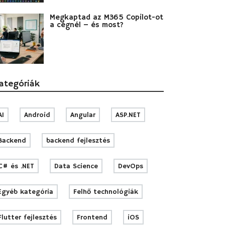
Megkaptad az M365 Copilot-ot
a cégnél – és most?
ategóriák
AI
Android
Angular
ASP.NET
Backend
backend fejlesztés
C# és .NET
Data Science
DevOps
Egyéb kategória
Felhő technológiák
Flutter fejlesztés
Frontend
iOS