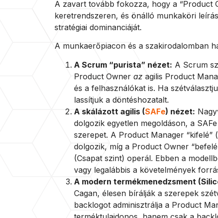
A zavart tovább fokozza, hogy a “Product 
keretrendszeren, és önálló munkaköri leírá
stratégiai dominanciáját.
A munkaerőpiacon és a szakirodalomban há
A Scrum “purista” nézet:
A Scrum sze
Product Owner
az
agilis Product Manag
és a felhasználókat is. Ha szétválasztj
lassítjuk a döntéshozatalt.
A skálázott agilis (
SAFe
) nézet:
Nagyvá
dolgozik egyetlen megoldáson, a SAFe k
szerepet. A Product Manager “kifelé” (p
dolgozik, míg a Product Owner “befelé” 
(Csapat szint) operál. Ebben a model
vagy legalábbis a követelmények forrá
A modern termékmenedzsment (Silico
Cagan, élesen bírálják a szerepek szét
backlogot adminisztrálja a Product Man
terméktulajdonos, hanem csak a backl