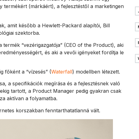
gy termékért (márkáért), a fejlesztéstől a marketingen
ak, amit később a Hewlett-Packard alapítói, Bill
ológiai szektorba.
termék “vezérigazgatója” (CEO of the Product), aki
eredményességért, és aki a vevői igényeket fordítja le
g főként a “vízesés” (
Waterfall
) modellben létezett.
sa, a specifikációk megírása és a fejlesztésnek való
vekig tartott, a Product Manager pedig gyakran csak
sza aktívan a folyamatba.
rnetes korszakban fenntarthatatlanná vált.