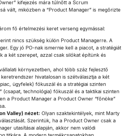
Owner” kifejezés mára túlnőtt a Scrum
ssá vált, miközben a “Product Manager” is megőrizte
rom fő értelmezési keret verseng egymással:
rint nincs szükség külön Product Managerre. A
er. Egy jó PO-nak ismernie kell a piacot, a stratégiát
uk a két szerepet, azzal csak silókat építünk és
llalati környezetben, ahol több száz fejlesztő
eretrendszer hivatalosan is szétválasztja a két
iac, ügyfelek) fókuszál és a stratégiai szinten
(csapat, technológia) fókuszál és a taktikai szinten
lben a Product Manager a Product Owner “főnöke”
sa.
n Valley) nézet:
Olyan szaktekintélyek, mint Marty
választását. Szerintük, ha a Product Owner csak a
ager utasításai alapján, akkor nem valódi
og titkára. A modern termékcsapatokban