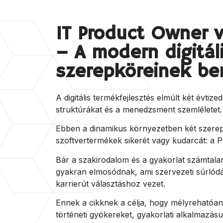
IT Product Owner v
– A modern digitál
szerepköreinek b
A digitális termékfejlesztés elmúlt két évtize
struktúrákat és a menedzsment szemléletet
Ebben a dinamikus környezetben két szerep
szoftvertermékek sikerét vagy kudarcát: a
Bár a szakirodalom és a gyakorlat számtalan 
gyakran elmosódnak, ami szervezeti súrló
karrierút választáshoz vezet.
Ennek a cikknek a célja, hogy mélyrehatóan 
történeti gyökereket, gyakorlati alkalmazásu