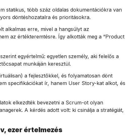
em statikus, több száz oldalas dokumentációkra van
yors döntéshozatalra és prioritásokra.
t alkalmas erre, mivel a hangsúlyt az
 nem az értékteremtésre. Így alkották meg a “Product
zerint egyértelmű: egyetlen személy, aki felelős a
sztőcsapat munkáján keresztül.
virtuálisan) a fejlesztőkkel, és folyamatosan dönt
em specifikációkat ír, hanem User Story-kat alkot, és
latok elkezdték bevezetni a Scrum-ot olyan
gerek. A kérdés adott volt: ki csinálja a stratégiát,
név, ezer értelmezés