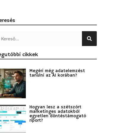
eresés
egutóbbi cikkek
Megéri még adatelemzést
tanulni az AI korában?
Hogyan lesz a szétszórt
marketinges adatokból
egyetlen döntéstámogató
riport?