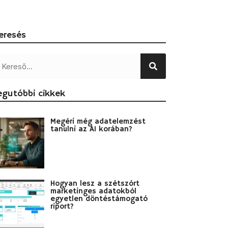
eresés
egutóbbi cikkek
Megéri még adatelemzést
tanulni az AI korában?
Hogyan lesz a szétszórt
marketinges adatokból
egyetlen döntéstámogató
riport?