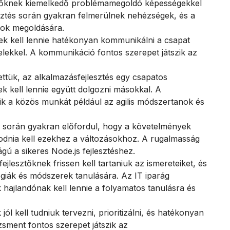
ztőknek kiemelkedő problémamegoldó képességekkel
esztés során gyakran felmerülnek nehézségek, és a
azok megoldására.
ek kell lennie hatékonyan kommunikálni a csapat
elekkel. A kommunikáció fontos szerepet játszik az
ttük, az alkalmazásfejlesztés egy csapatos
k kell lennie együtt dolgozni másokkal. A
k a közös munkát például az agilis módszertanok és
s során gyakran előfordul, hogy a követelmények
kodnia kell ezekhez a változásokhoz. A rugalmasság
gú a sikeres Node.js fejlesztéshez.
ejlesztőknek frissen kell tartaniuk az ismereteiket, és
lógiák és módszerek tanulására. Az IT iparág
k hajlandónak kell lennie a folyamatos tanulásra és
jól kell tudniuk tervezni, prioritizálni, és hatékonyan
zsment fontos szerepet játszik az