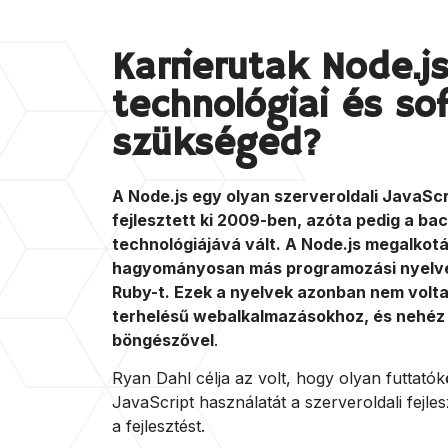
Karrierutak Node.js
technológiai és sof
szükséged?
A Node.js egy olyan szerveroldali JavaSc
fejlesztett ki 2009-ben, azóta pedig a ba
technológiájává vált. A Node.js megalkot
hagyományosan más programozási nyelveke
Ruby-t. Ezek a nyelvek azonban nem volt
terhelésű webalkalmazásokhoz, és nehéz v
böngészővel
.
Ryan Dahl célja az volt, hogy olyan futtató
JavaScript használatát a szerveroldali fejl
a fejlesztést.