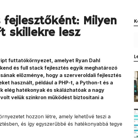
 fejlesztőként: Milyen
K
t skillekre lesz
L
ript futtatókörnyezet, amelyet Ryan Dahl
ckend és full stack fejlesztés egyik meghatározó
ásának előzménye, hogy a szerveroldali fejlesztés
t használt, például a PHP-t, a Python-t és a
ak elég hatékonyak és skálázhatóak a nagy
olt velük szinkron működést biztosítani a
környezetet hozzon létre, amely lehetővé teszi a
esztésben, és így egyszerűbbé és hatékonyabbá tegye