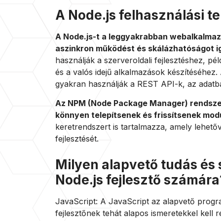
A Node.js felhasználási te
A Node.js-t a leggyakrabban webalkalmaz
aszinkron működést és skálázhatóságot i
használják a szerveroldali fejlesztéshez, pé
és a valós idejű alkalmazások készítéséhez.
gyakran használják a REST API-k, az adatbá
Az NPM (Node Package Manager) rendszer 
könnyen telepítsenek és frissítsenek modu
keretrendszert is tartalmazza, amely lehet
fejlesztését.
Milyen alapvető tudás és 
Node.js fejlesztő számára
JavaScript: A JavaScript az alapvető progr
fejlesztőnek tehát alapos ismeretekkel kell 