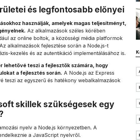
rületei és legfontosabb előnyei
ásokhoz használják, amelyek magas teljesítményt,
gényelnek.
Az alkalmazások széles körében
ldául az online boltok, a közösségi média platformok
 Az alkalmazások fejlesztése során a Node.js-t
K
zis-kezelés és az autentikáció implementálásához is.
lehetővé teszi a fejlesztők számára, hogy
lokat a fejlesztés során.
A Node.js az Express
ővé teszi az egyszerű és hatékony webalkalmazások
soft skillek szükségesek egy
?
amozási nyelv a Node.js környezetben. A
rendelkeznie a JavaScript nyelvről.