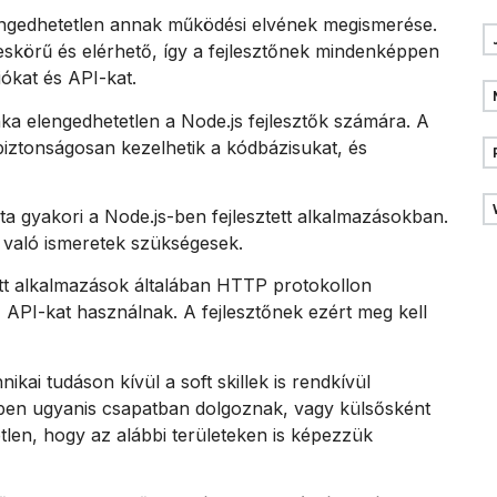
engedhetetlen annak működési elvének megismerése.
skörű és elérhető, így a fejlesztőnek mindenképpen
iókat és API-kat.
nka elengedhetetlen a Node.js fejlesztők számára. A
 biztonságosan kezelhetik a kódbázisukat, és
a gyakori a Node.js-ben fejlesztett alkalmazásokban.
való ismeretek szükségesek.
tt alkalmazások általában HTTP protokollon
API-kat használnak. A fejlesztőnek ezért meg kell
kai tudáson kívül a soft skillek is rendkívül
bben ugyanis csapatban dolgoznak, vagy külsősként
tlen, hogy az alábbi területeken is képezzük