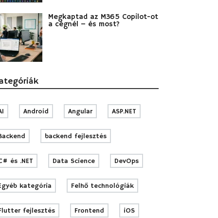
Megkaptad az M365 Copilot-ot
a cégnél – és most?
ategóriák
AI
Android
Angular
ASP.NET
Backend
backend fejlesztés
C# és .NET
Data Science
DevOps
Egyéb kategória
Felhő technológiák
Flutter fejlesztés
Frontend
iOS