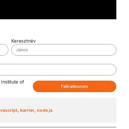
Keresztnév
nstitute of
Feliratkozom
,
,
avascript
karrier
node.js