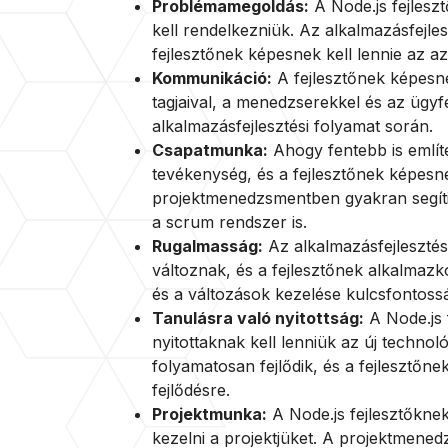
Problémamegoldás:
A Node.js fejles
kell rendelkezniük. Az alkalmazásfejl
fejlesztőnek képesnek kell lennie az 
Kommunikáció:
A fejlesztőnek képesn
tagjaival, a menedzserekkel és az ügyf
alkalmazásfejlesztési folyamat során.
Csapatmunka:
Ahogy fentebb is említe
tevékenység, és a fejlesztőnek képesne
projektmenedzsmentben gyakran segíti
a scrum rendszer is.
Rugalmasság:
Az alkalmazásfejleszté
változnak, és a fejlesztőnek alkalmaz
és a változások kezelése kulcsfontossá
Tanulásra való nyitottság:
A Node.js f
nyitottaknak kell lenniük az új techno
folyamatosan fejlődik, és a fejlesztőne
fejlődésre.
Projektmunka:
A Node.js fejlesztőknek 
kezelni a projektjüket. A projektmened