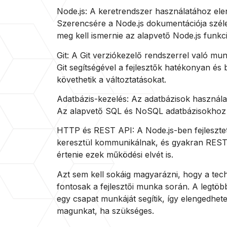
Node.js: A keretrendszer használatához el
Szerencsére a Node.js dokumentációja széle
meg kell ismernie az alapvető Node.js funkc
Git: A Git verziókezelő rendszerrel való mu
Git segítségével a fejlesztők hatékonyan és
követhetik a változtatásokat.
Adatbázis-kezelés: Az adatbázisok használat
Az alapvető SQL és NoSQL adatbázisokhoz 
HTTP és REST API: A Node.js-ben fejleszte
keresztül kommunikálnak, és gyakran REST 
értenie ezek működési elvét is.
Azt sem kell sokáig magyarázni, hogy a techni
fontosak a fejlesztői munka során. A legtö
egy csapat munkáját segítik, így elengedhete
magunkat, ha szükséges.