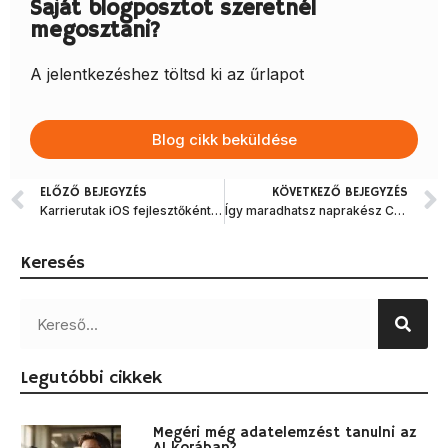
Saját blogposztot szeretnél
megosztani?
A jelentkezéshez töltsd ki az űrlapot
Blog cikk beküldése
ELŐZŐ BEJEGYZÉS
KÖVETKEZŐ BEJEGYZÉS
Karrierutak iOS fejlesztőként: Mi olyan vonzó fejlesztői szemmel az iOS-ben?
Így maradhatsz naprakész C# fejlesztőként!
Keresés
Legutóbbi cikkek
Megéri még adatelemzést tanulni az
AI korában?