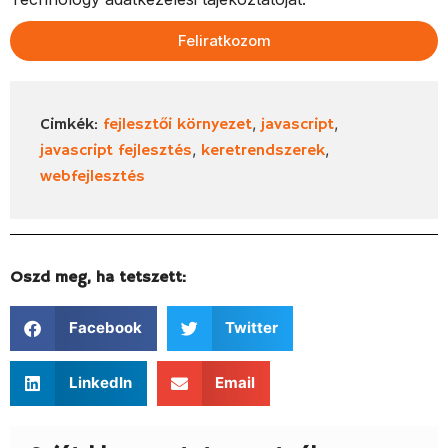
Feliratkozom
,
,
Cimkék:
fejlesztői környezet
javascript
,
,
javascript fejlesztés
keretrendszerek
webfejlesztés
Oszd meg, ha tetszett:
Facebook
Twitter
LinkedIn
Email