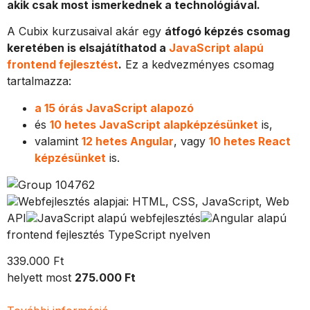
akik csak most ismerkednek a technológiával.
A Cubix kurzusaival akár egy
átfogó képzés csomag
keretében is elsajátíthatod a
JavaScript alapú
frontend fejlesztést
.
Ez a kedvezményes csomag
tartalmazza:
a 15 órás JavaScript alapozó
és
10 hetes JavaScript alapképzésünket
is,
valamint
12 hetes Angular
, vagy
10 hetes React
képzésünket
is.
Webfejlesztés alapjai: HTML, CSS, JavaScript, Web
API
JavaScript alapú webfejlesztés
Angular alapú
frontend fejlesztés TypeScript nyelven
339.000 Ft
helyett most
275.000 Ft