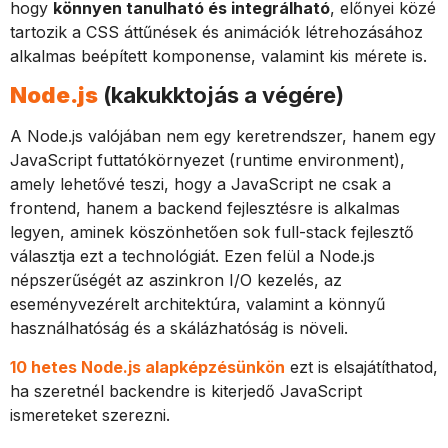
hogy
könnyen tanulható és integrálható
, előnyei közé
tartozik a CSS áttűnések és animációk létrehozásához
alkalmas beépített komponense, valamint kis mérete is.
Node.js
(kakukktojás a végére)
A Node.js valójában nem egy keretrendszer, hanem egy
JavaScript futtatókörnyezet (runtime environment),
amely lehetővé teszi, hogy a JavaScript ne csak a
frontend, hanem a backend fejlesztésre is alkalmas
legyen, aminek köszönhetően sok full-stack fejlesztő
választja ezt a technológiát. Ezen felül a Node.js
népszerűségét az aszinkron I/O kezelés, az
eseményvezérelt architektúra, valamint a könnyű
használhatóság és a skálázhatóság is növeli.
10 hetes Node.js alapképzésünkön
ezt is elsajátíthatod,
ha szeretnél backendre is kiterjedő JavaScript
ismereteket szerezni.