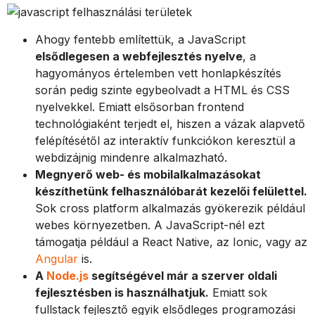
Ahogy fentebb említettük, a JavaScript
elsődlegesen a webfejlesztés nyelve
, a
hagyományos értelemben vett honlapkészítés
során pedig szinte egybeolvadt a HTML és CSS
nyelvekkel. Emiatt elsősorban frontend
technológiaként terjedt el, hiszen a vázak alapvető
felépítésétől az interaktív funkciókon keresztül a
webdizájnig mindenre alkalmazható.
Megnyerő web- és mobilalkalmazásokat
készíthetünk felhasználóbarát kezelői felülettel.
Sok cross platform alkalmazás gyökerezik például
webes környezetben. A JavaScript-nél ezt
támogatja például a React Native, az Ionic, vagy az
Angular
is.
A
Node.js
segítségével már a szerver oldali
fejlesztésben is használhatjuk.
Emiatt sok
fullstack fejlesztő egyik elsődleges programozási