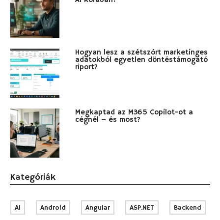
Hogyan lesz a szétszórt marketinges
adatokból egyetlen döntéstámogató
riport?
Megkaptad az M365 Copilot-ot a
cégnél – és most?
Kategóriák
AI
Android
Angular
ASP.NET
Backend