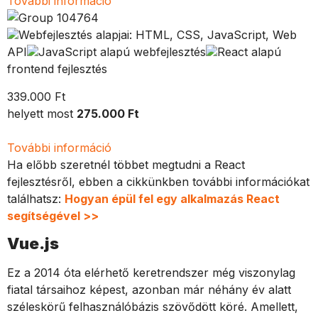
További információ
Webfejlesztés alapjai: HTML, CSS, JavaScript, Web
API
JavaScript alapú webfejlesztés
React alapú
frontend fejlesztés
339.000 Ft
helyett most
275.000 Ft
További információ
Ha előbb szeretnél többet megtudni a React
fejlesztésről, ebben a cikkünkben további információkat
találhatsz:
Hogyan épül fel egy alkalmazás React
segítségével >>
Vue.js
Ez a 2014 óta elérhető keretrendszer még viszonylag
fiatal társaihoz képest, azonban már néhány év alatt
széleskörű felhasználóbázis szövődött köré. Amellett,