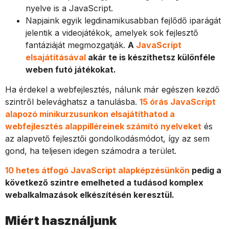
nyelve is a JavaScript.
Napjaink egyik legdinamikusabban fejlődő iparágát
jelentik a videojátékok, amelyek sok fejlesztő
fantáziáját megmozgatják.
A
JavaScript
elsajátításával
akár te is készíthetsz különféle
weben futó játékokat.
Ha érdekel a webfejlesztés, nálunk már egészen kezdő
szintről belevághatsz a tanulásba.
15 órás JavaScript
alapozó minikurzusunkon elsajátíthatod a
webfejlesztés alappilléreinek számító nyelveket
és
az alapvető fejlesztői gondolkodásmódot, így az sem
gond, ha teljesen idegen számodra a terület.
10 hetes átfogó JavaScript alapképzésünkön
pedig a
következő szintre emelheted a tudásod komplex
webalkalmazások elkészítésén keresztül.
Miért használjunk