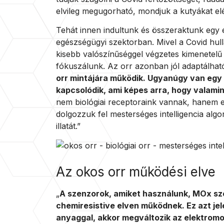
elvileg megugorható, mondjuk a kutyákat el
Tehát innen indultunk és összeraktunk egy 
egészségügyi szektorban. Mivel a Covid hul
kisebb valószínűséggel végzetes kimenetelű
fókuszálunk. Az orr azonban jól adaptálhat
orr mintájára működik. Ugyanúgy van egy
kapcsolódik, ami képes arra, hogy valamin
nem biológiai receptoraink vannak, hanem el
dolgozzuk fel mesterséges intelligencia algo
illatát.”
Az okos orr működési elve
„
A szenzorok, amiket használunk, MOx sze
chemiresistive elven működnek. Ez azt jele
anyaggal, akkor megváltozik az elektrom