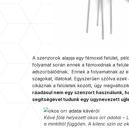
A szenzorok alapja egy fémoxid felület, pél
folyamat során ennek a fémoxidnak a felüle
adszorbálódnak. Ennek a folyamatnak az elek
szagokat, illatokat. Egyszerűen szólva ezek
cikáznak a felületek között, úgy megváltozik
ráadásul nem egy szenzort használunk, h
segítségével tudunk egy úgynevezett ujjle
Kávé fölé helyezett okos orr adatai – 
a mintától függően. A kilenc szín az ok