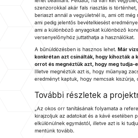
lehet beállítani. Például, ha van két vegyül
szenzorokkal akár fals riasztás is történhet
beriaszt annál a vegyületnél is, ami ott még 
ami pedig jelentős bevételkiesést eredmény
ami a különböző anyagokat különböző koncen
versenyelőnyhöz juttathatja a használókat.
A bűnüldözésben is hasznos lehet.
Már viz
konkrétan azt csinálták, hogy kihozták a k
orrot és megnéztük azt, hogy meg tudja-e
Illetve megnéztük azt is, hogy műanyag zacsi
eredményt kaptuk, hogy nemcsak kiszúrja, d
További részletek a projekt
„Az okos orr tanításának folyamata a refer
kirajzoljuk az adatokat és a kávé esetében p
elkülönülnek egymástól, illetve azt is ki tud
mentünk tovább.