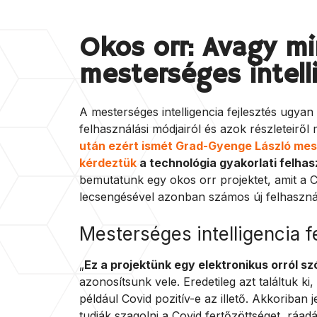
Okos orr: Avagy mi
mesterséges intell
A mesterséges intelligencia fejlesztés ugyan 
felhasználási módjairól és azok részleteirő
után ezért ismét Grad-Gyenge László meste
kérdeztük
a technológia gyakorlati felhasz
bemutatunk egy okos orr projektet, amit a Co
lecsengésével azonban számos új felhasznál
Mesterséges intelligencia fe
„
Ez a projektünk egy elektronikus orról szó
azonosítsunk vele. Eredetileg azt találtuk ki
például Covid pozitív-e az illető. Akkoriban 
tudják szagolni a Covid fertőzöttséget, ráadá