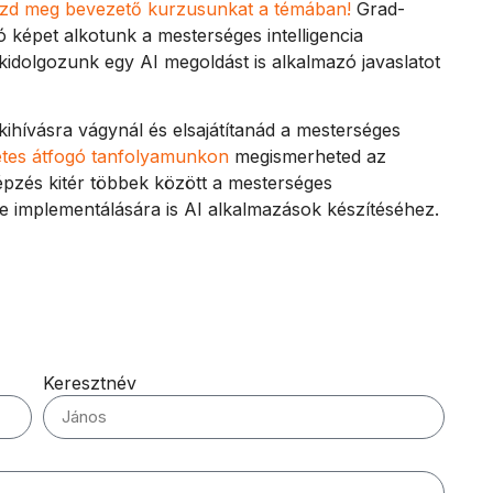
nézd meg bevezető kurzusunkat a témában!
Grad-
ó képet alkotunk a mesterséges intelligencia
s kidolgozunk egy AI megoldást is alkalmazó javaslatot
kihívásra vágynál és elsajátítanád a mesterséges
etes átfogó tanfolyamunkon
megismerheted az
épzés kitér többek között a mesterséges
tve implementálására is AI alkalmazások készítéséhez.
Keresztnév