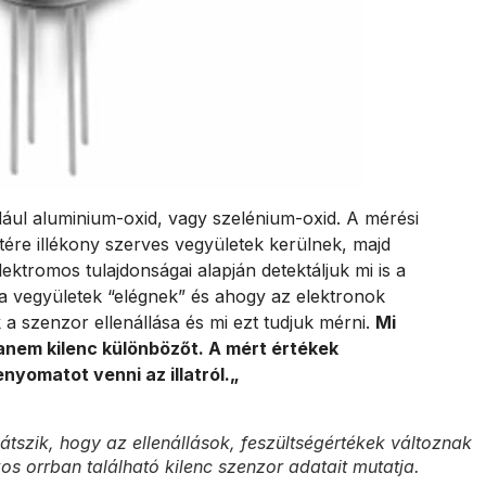
dául aluminium-oxid, vagy szelénium-oxid. A mérési
tére illékony szerves vegyületek kerülnek, majd
tromos tulajdonságai alapján detektáljuk mi is a
 a vegyületek “elégnek” és ahogy az elektronok
 a szenzor ellenállása és mi ezt tudjuk mérni.
Mi
anem kilenc különbözőt. A mért értékek
nyomatot venni az illatról.„
Látszik, hogy az ellenállások, feszültségértékek változnak
os orrban található kilenc szenzor adatait mutatja.