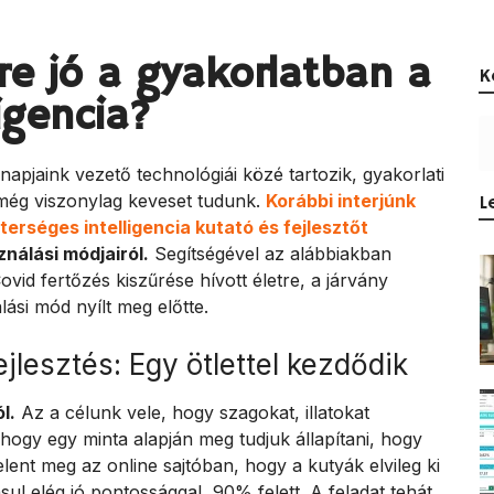
re jó a gyakorlatban a
K
igencia?
napjaink vezető technológiái közé tartozik, gyakorlati
l még viszonylag keveset tudunk.
Korábbi interjúnk
L
rséges intelligencia kutató és fejlesztőt
nálási módjairól.
Segítségével az alábbiakban
vid fertőzés kiszűrése hívott életre, a járvány
ási mód nyílt meg előtte.
jlesztés: Egy ötlettel kezdődik
l.
Az a célunk vele, hogy szagokat, illatokat
, hogy egy minta alapján meg tudjuk állapítani, hogy
jelent meg az online sajtóban, hogy a kutyák elvileg ki
sul elég jó pontossággal, 90% felett. A feladat tehát