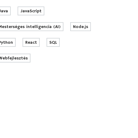
Java
JavaScript
Mesterséges intelligencia (AI)
Node.js
Python
React
SQL
Webfejlesztés