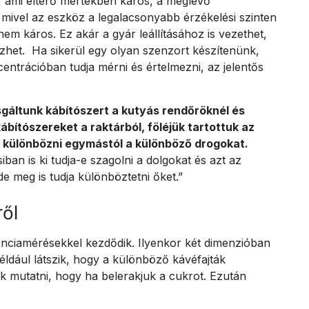
et, ami eltérő mértékben káros, a meglévő
, mivel az eszköz a legalacsonyabb érzékelési szinten
nem káros. Ez akár a gyár leállításához is vezethet,
ezhet. Ha sikerül egy olyan szenzort készítenünk,
trációban tudja mérni és értelmezni, az jelentős
sgáltunk kábítószert a kutyás rendőröknél és
ábítószereket a raktárból, föléjük tartottuk az
 különbözni egymástól a különböző drogokat.
ban is ki tudja-e szagolni a dolgokat és azt az
e meg is tudja különböztetni őket.”
ről
enciamérésekkel kezdődik. Ilyenkor két dimenzióban
éldául látszik, hogy a különböző kávéfajták
juk mutatni, hogy ha belerakjuk a cukrot. Ezután