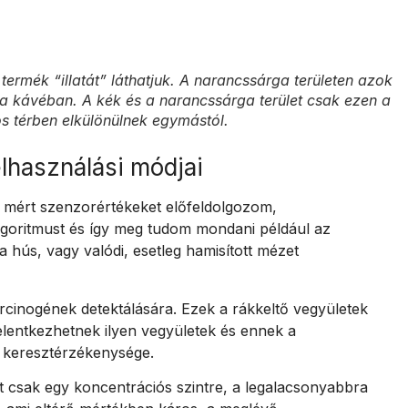
termék “illatát” láthatjuk. A narancssárga területen azok
n a kávéban. A kék és a narancssárga terület csak ezen a
iós térben elkülönülnek egymástól.
lhasználási módjai
 mért szenzorértékeket előfeldolgozom,
algoritmust és így meg tudom mondani például az
 hús, vagy valódi, esetleg hamisított mézet
rcinogének detektálására. Ezek a rákkeltő vegyületek
elentkezhetnek ilyen vegyületek és ennek a
a keresztérzékenysége.
t csak egy koncentrációs szintre, a legalacsonyabbra