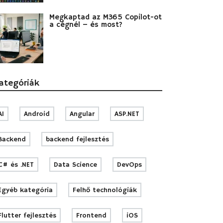
Megkaptad az M365 Copilot-ot
a cégnél – és most?
ategóriák
AI
Android
Angular
ASP.NET
Backend
backend fejlesztés
C# és .NET
Data Science
DevOps
Egyéb kategória
Felhő technológiák
Flutter fejlesztés
Frontend
iOS