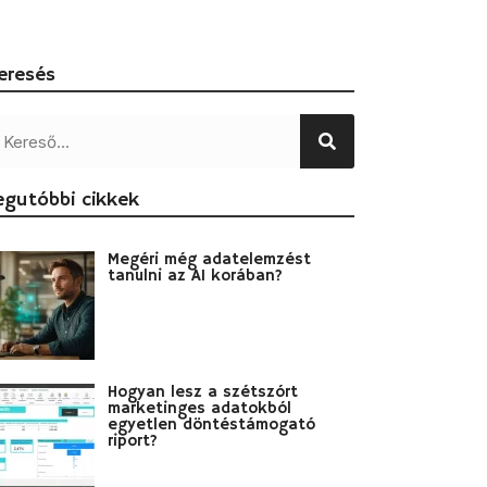
eresés
egutóbbi cikkek
Megéri még adatelemzést
tanulni az AI korában?
Hogyan lesz a szétszórt
marketinges adatokból
egyetlen döntéstámogató
riport?