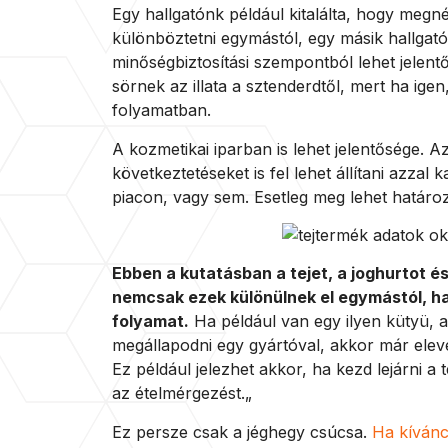
Egy hallgatónk például kitalálta, hogy megn
különböztetni egymástól, egy másik hallgató
minőségbiztosítási szempontból lehet jelentő
sörnek az illata a sztenderdtől, mert ha igen
folyamatban.
A kozmetikai iparban is lehet jelentősége. A
következtetéseket is fel lehet állítani azza
piacon, vagy sem. Esetleg meg lehet határo
Ebben a kutatásban a tejet, a joghurtot és 
nemcsak ezek különülnek el egymástól, han
folyamat.
Ha például van egy ilyen kütyü, a
megállapodni egy gyártóval, akkor már eleve
Ez például jelezhet akkor, ha kezd lejárni a
az ételmérgezést.„
Ez persze csak a jéghegy csúcsa.
Ha kívánc