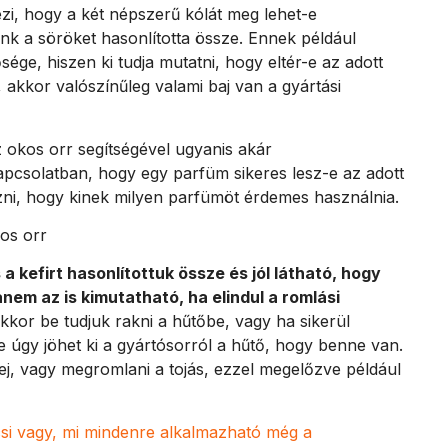
ézi, hogy a két népszerű kólát meg lehet-e
nk a söröket hasonlította össze. Ennek például
sége, hiszen ki tudja mutatni, hogy eltér-e az adott
, akkor valószínűleg valami baj van a gyártási
z okos orr segítségével ugyanis akár
l kapcsolatban, hogy egy parfüm sikeres lesz-e az adott
zni, hogy kinek milyen parfümöt érdemes használnia.
a kefirt hasonlítottuk össze és jól látható, hogy
em az is kimutatható, ha elindul a romlási
kkor be tudjuk rakni a hűtőbe, vagy ha sikerül
 úgy jöhet ki a gyártósorról a hűtő, hogy benne van.
 tej, vagy megromlani a tojás, ezzel megelőzve például
si vagy, mi mindenre alkalmazható még a