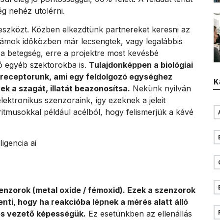
ég nehéz utolérni.
eszközt. Közben elkezdtünk partnereket keresni az
lámok időközben már lecsengtek, vagy legalábbis
 a betegség, erre a projektre most kevésbé
ó egyéb szektorokba is.
Tulajdonképpen a biológiai
 receptorunk, ami egy feldolgozó egységhez
K
ek a szagát, illatát beazonosítsa.
Nekünk nyilván
ektronikus szenzoraink, így ezeknek a jeleit
ritmusokkal például acélból, hogy felismerjük a kávé
nzorok (metal oxide / fémoxid). Ezek a szenzorok
nti, hogy ha reakcióba lépnek a mérés alatt álló
os vezető képességük.
Ez esetünkben az ellenállás