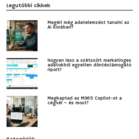
Legutóbbi cikkek
Megéri még adatelemzést tanulni az
AI korában?
Hogyan lesz a szétszórt marketinges
adatokból egyetlen döntéstámogató
riport?
Megkaptad az M365 Copilot-ot a
cégnél – és most?