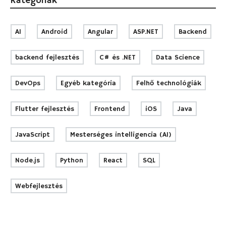
Kategóriák
AI
Android
Angular
ASP.NET
Backend
backend fejlesztés
C# és .NET
Data Science
DevOps
Egyéb kategória
Felhő technológiák
Flutter fejlesztés
Frontend
iOS
Java
JavaScript
Mesterséges intelligencia (AI)
Node.js
Python
React
SQL
Webfejlesztés