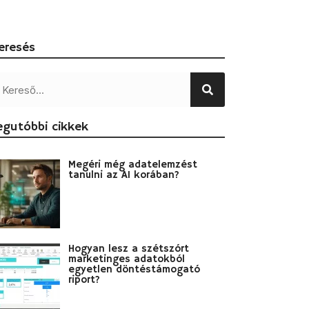
eresés
egutóbbi cikkek
Megéri még adatelemzést
tanulni az AI korában?
Hogyan lesz a szétszórt
marketinges adatokból
egyetlen döntéstámogató
riport?