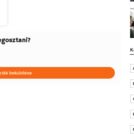
egosztani?
K
cikk beküldése