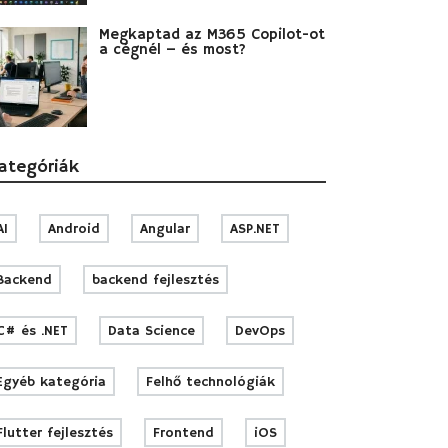
Megkaptad az M365 Copilot-ot
a cégnél – és most?
ategóriák
AI
Android
Angular
ASP.NET
Backend
backend fejlesztés
C# és .NET
Data Science
DevOps
Egyéb kategória
Felhő technológiák
Flutter fejlesztés
Frontend
iOS