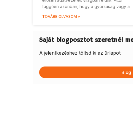
erősen adatvezérelt világban élünk. Attól
függően azonban, hogy a gyorsaság vagy a
TOVÁBB OLVASOM »
Saját blogposztot szeretnél m
A jelentkezéshez töltsd ki az űrlapot
Blog 