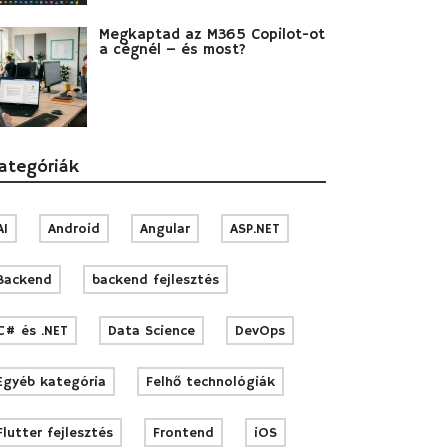
Megkaptad az M365 Copilot-ot
a cégnél – és most?
ategóriák
AI
Android
Angular
ASP.NET
Backend
backend fejlesztés
C# és .NET
Data Science
DevOps
Egyéb kategória
Felhő technológiák
Flutter fejlesztés
Frontend
iOS