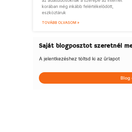
az adattudósoknak a szerepe az internet
korában még inkább felértékelődött,
eszköztáruk
TOVÁBB OLVASOM »
Saját blogposztot szeretnél m
A jelentkezéshez töltsd ki az űrlapot
Blog 