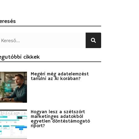
eresés
egutóbbi cikkek
Megéri még adatelemzést
tanulni az AI korában?
Hogyan lesz a szétszórt
marketinges adatokból
egyetlen döntéstámogató
riport?