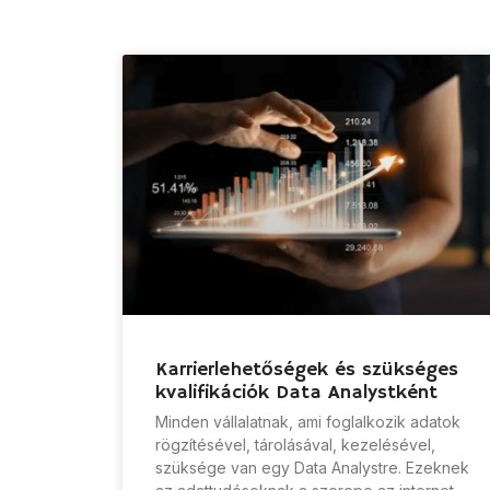
Karrierlehetőségek és szükséges
kvalifikációk Data Analystként
Minden vállalatnak, ami foglalkozik adatok
rögzítésével, tárolásával, kezelésével,
szüksége van egy Data Analystre. Ezeknek