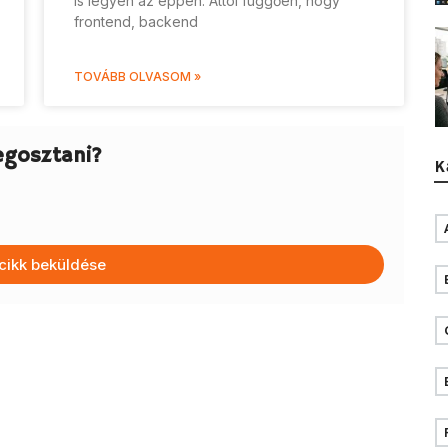
is legyen az éppen. Attól függően, hogy
frontend, backend
TOVÁBB OLVASOM »
egosztani?
K
cikk beküldése