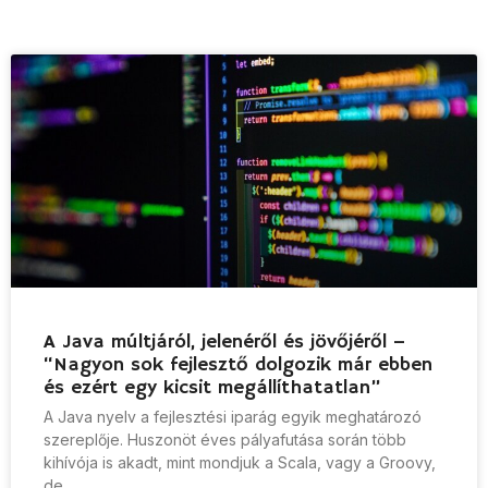
A Java múltjáról, jelenéről és jövőjéről –
“Nagyon sok fejlesztő dolgozik már ebben
és ezért egy kicsit megállíthatatlan”
A Java nyelv a fejlesztési iparág egyik meghatározó
szereplője. Huszonöt éves pályafutása során több
kihívója is akadt, mint mondjuk a Scala, vagy a Groovy,
de