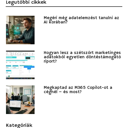
Legutóbbi cikkek
Megéri még adatelemzést tanulni az
AI korában?
Hogyan lesz a szétszórt marketinges
adatokból egyetlen döntéstámogató
riport?
Megkaptad az M365 Copilot-ot a
cégnél – és most?
Kategóriák