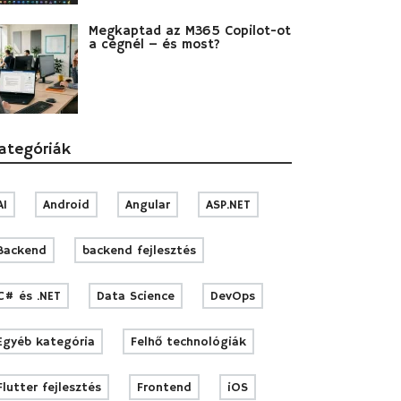
Megkaptad az M365 Copilot-ot
a cégnél – és most?
ategóriák
AI
Android
Angular
ASP.NET
Backend
backend fejlesztés
C# és .NET
Data Science
DevOps
Egyéb kategória
Felhő technológiák
Flutter fejlesztés
Frontend
iOS