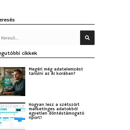
eresés
egutóbbi cikkek
Megéri még adatelemzést
tanulni az AI korában?
Hogyan lesz a szétszórt
marketinges adatokból
egyetlen döntéstámogató
riport?