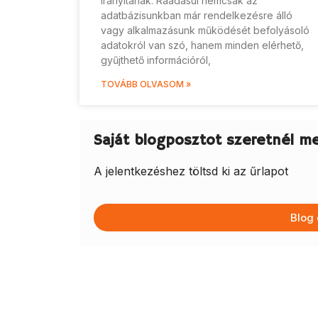
irányítanak. Ráadásul nemcsak az
adatbázisunkban már rendelkezésre álló
vagy alkalmazásunk működését befolyásoló
adatokról van szó, hanem minden elérhető,
gyűjthető információról,
TOVÁBB OLVASOM »
Saját blogposztot szeretnél m
A jelentkezéshez töltsd ki az űrlapot
Blog 