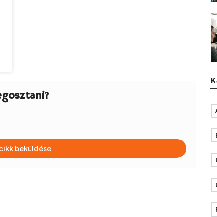
K
egosztani?
cikk beküldése