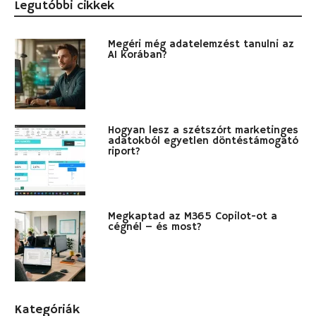
Legutóbbi cikkek
Megéri még adatelemzést tanulni az
AI korában?
Hogyan lesz a szétszórt marketinges
adatokból egyetlen döntéstámogató
riport?
Megkaptad az M365 Copilot-ot a
cégnél – és most?
Kategóriák