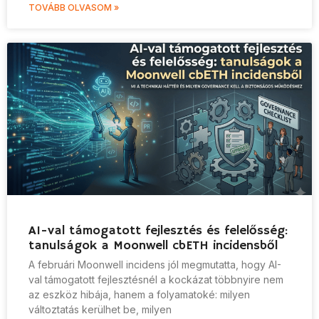
TOVÁBB OLVASOM »
AI-val támogatott fejlesztés és felelősség:
tanulságok a Moonwell cbETH incidensből
A februári Moonwell incidens jól megmutatta, hogy AI-
val támogatott fejlesztésnél a kockázat többnyire nem
az eszköz hibája, hanem a folyamatoké: milyen
változtatás kerülhet be, milyen