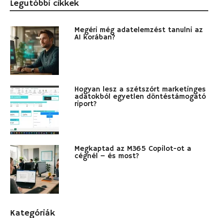
Legutóbbi cikkek
Megéri még adatelemzést tanulni az
AI korában?
Hogyan lesz a szétszórt marketinges
adatokból egyetlen döntéstámogató
riport?
Megkaptad az M365 Copilot-ot a
cégnél – és most?
Kategóriák