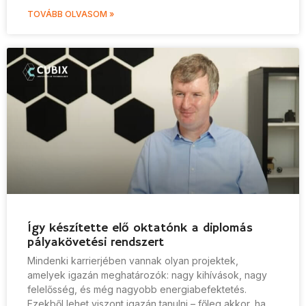
TOVÁBB OLVASOM »
Így készítette elő oktatónk a diplomás
pályakövetési rendszert
Mindenki karrierjében vannak olyan projektek,
amelyek igazán meghatározók: nagy kihívások, nagy
felelősség, és még nagyobb energiabefektetés.
Ezekből lehet viszont igazán tanulni – főleg akkor, ha