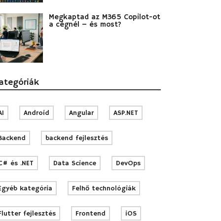
Megkaptad az M365 Copilot-ot
a cégnél – és most?
ategóriák
AI
Android
Angular
ASP.NET
Backend
backend fejlesztés
C# és .NET
Data Science
DevOps
Egyéb kategória
Felhő technológiák
Flutter fejlesztés
Frontend
iOS