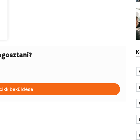
K
egosztani?
cikk beküldése