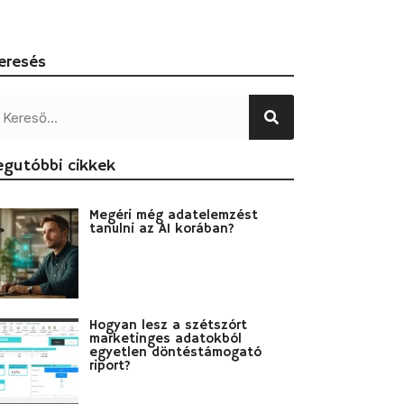
eresés
egutóbbi cikkek
Megéri még adatelemzést
tanulni az AI korában?
Hogyan lesz a szétszórt
marketinges adatokból
egyetlen döntéstámogató
riport?