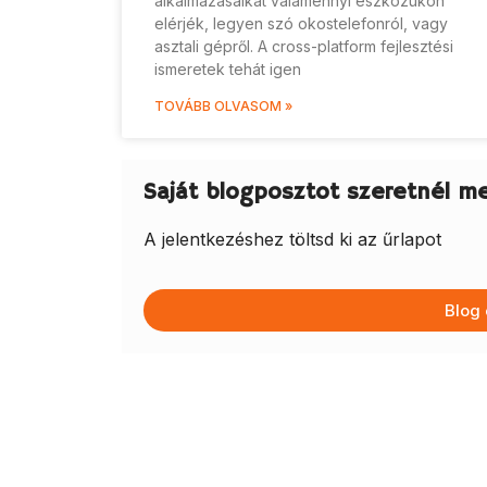
alkalmazásaikat valamennyi eszközükön
elérjék, legyen szó okostelefonról, vagy
asztali gépről. A cross-platform fejlesztési
ismeretek tehát igen
TOVÁBB OLVASOM »
Saját blogposztot szeretnél m
A jelentkezéshez töltsd ki az űrlapot
Blog 