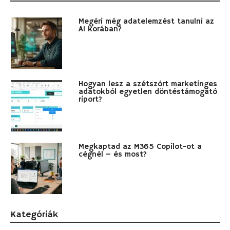
Megéri még adatelemzést tanulni az
AI korában?
Hogyan lesz a szétszórt marketinges
adatokból egyetlen döntéstámogató
riport?
Megkaptad az M365 Copilot-ot a
cégnél – és most?
Kategóriák