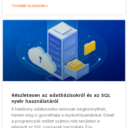
TOVÁBB OLVASOM »
Részletesen az adatbázisokról és az SQL
nyelv használatáról
A hatékony adatkezelés nemcsak megkönnyítheti,
hanem meg is gyorsíthatja a munkafolyamatokat. Emiatt
a programozók mellett számos más területen is
elterjedt az SQL szerverek használata. Egy