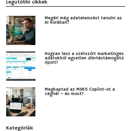
Legutóbbi cikkek
Megéri még adatelemzést tanulni az
AI korában?
Hogyan lesz a szétszórt marketinges
adatokból egyetlen döntéstámogató
riport?
Megkaptad az M365 Copilot-ot a
cégnél – és most?
Kategóriák