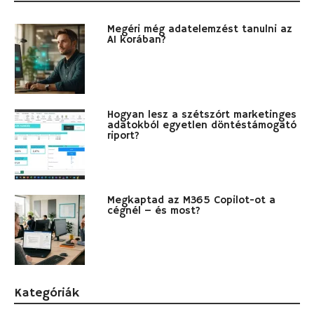
Megéri még adatelemzést tanulni az
AI korában?
Hogyan lesz a szétszórt marketinges
adatokból egyetlen döntéstámogató
riport?
Megkaptad az M365 Copilot-ot a
cégnél – és most?
Kategóriák