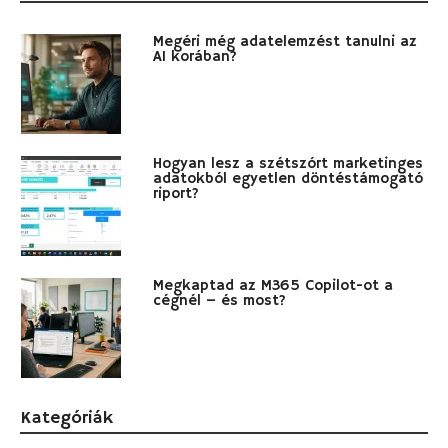
Megéri még adatelemzést tanulni az
AI korában?
Hogyan lesz a szétszórt marketinges
adatokból egyetlen döntéstámogató
riport?
Megkaptad az M365 Copilot-ot a
cégnél – és most?
Kategóriák