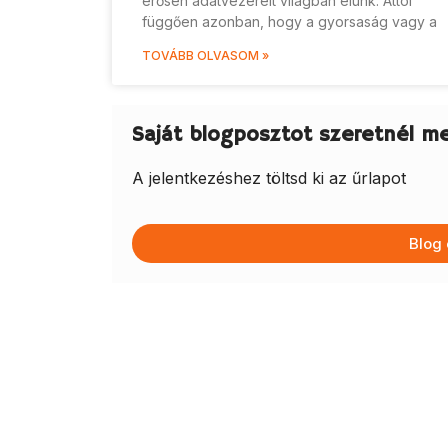
erősen adatvezérelt világban élünk. Attól
függően azonban, hogy a gyorsaság vagy a
TOVÁBB OLVASOM »
Saját blogposztot szeretnél m
A jelentkezéshez töltsd ki az űrlapot
Blog 