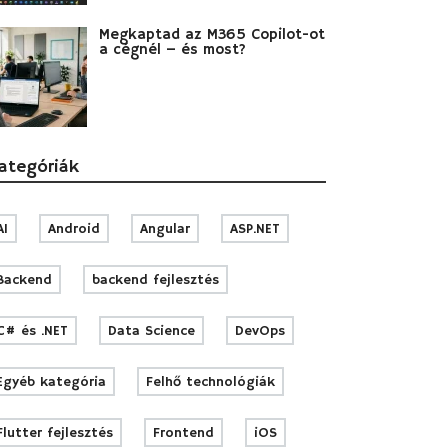
Megkaptad az M365 Copilot-ot
a cégnél – és most?
ategóriák
AI
Android
Angular
ASP.NET
Backend
backend fejlesztés
C# és .NET
Data Science
DevOps
Egyéb kategória
Felhő technológiák
Flutter fejlesztés
Frontend
iOS