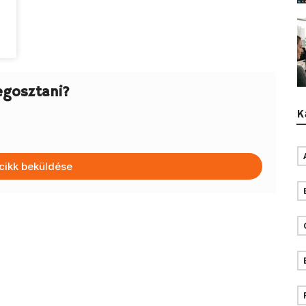
egosztani?
K
cikk beküldése