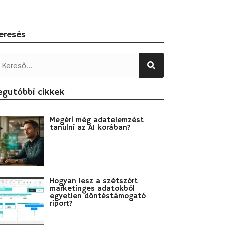
eresés
egutóbbi cikkek
Megéri még adatelemzést
tanulni az AI korában?
Hogyan lesz a szétszórt
marketinges adatokból
egyetlen döntéstámogató
riport?