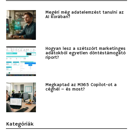
Megéri még adatelemzést tanulni az
AI korában?
Hogyan lesz a szétszórt marketinges
adatokból egyetlen döntéstámogató
riport?
Megkaptad az M365 Copilot-ot a
cégnél – és most?
Kategóriák