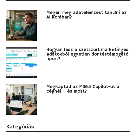
Megéri még adatelemzést tanulni az
AI korában?
Hogyan lesz a szétszórt marketinges
adatokból egyetlen döntéstámogató
riport?
Megkaptad az M365 Copilot-ot a
cégnél – és most?
Kategóriák