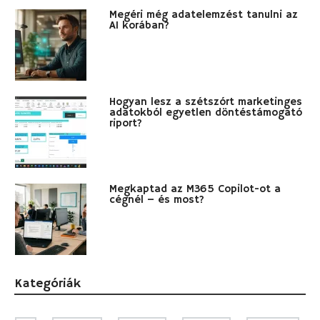
Megéri még adatelemzést tanulni az
AI korában?
Hogyan lesz a szétszórt marketinges
adatokból egyetlen döntéstámogató
riport?
Megkaptad az M365 Copilot-ot a
cégnél – és most?
Kategóriák