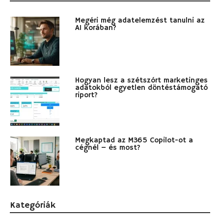
Megéri még adatelemzést tanulni az
AI korában?
Hogyan lesz a szétszórt marketinges
adatokból egyetlen döntéstámogató
riport?
Megkaptad az M365 Copilot-ot a
cégnél – és most?
Kategóriák