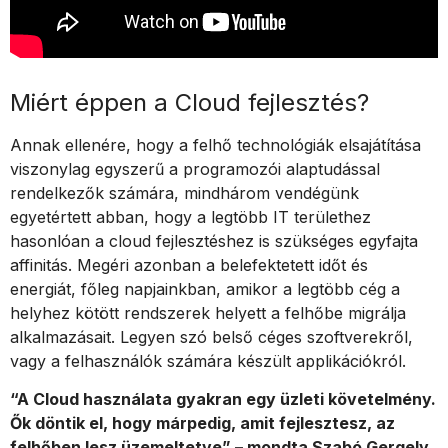
Miért éppen a Cloud fejlesztés?
Annak ellenére, hogy a felhő technológiák elsajátítása
viszonylag egyszerű a programozói alaptudással
rendelkezők számára, mindhárom vendégünk
egyetértett abban, hogy a legtöbb IT területhez
hasonlóan a cloud fejlesztéshez is szükséges egyfajta
affinitás. Megéri azonban a belefektetett időt és
energiát, főleg napjainkban, amikor a legtöbb cég a
helyhez kötött rendszerek helyett a felhőbe migrálja
alkalmazásait. Legyen szó belső céges szoftverekről,
vagy a felhasználók számára készült applikációkról.
“A Cloud használata gyakran egy üzleti követelmény.
Ők döntik el, hogy márpedig, amit fejlesztesz, az
felhőben lesz üzemeltetve” – mondta Szabó Gergely
,