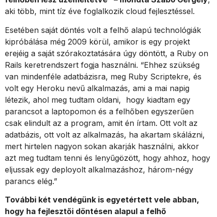
aki több, mint tíz éve foglalkozik cloud fejlesztéssel.
Esetében saját döntés volt a felhő alapú technológiák
kipróbálása még 2009 körül, amikor is egy projekt
erejéig a saját szórakoztatására úgy döntött, a Ruby on
Rails keretrendszert fogja használni. “Ehhez szükség
van mindenféle adatbázisra, meg Ruby Scriptekre, és
volt egy Heroku nevű alkalmazás, ami a mai napig
létezik, ahol meg tudtam oldani,
hogy kiadtam egy
parancsot a laptopomon és a felhőben egyszerűen
csak elindult az a program, amit én írtam. Ott volt az
adatbázis, ott volt az alkalmazás, ha akartam skálázni,
mert hirtelen nagyon sokan akarják használni, akkor
azt meg tudtam tenni és lenyűgözött, hogy ahhoz, hogy
eljussak egy deployolt alkalmazáshoz, három-négy
parancs elég.”
További két vendégünk is egyetértett vele abban,
hogy ha fejlesztői döntésen alapul a felhő