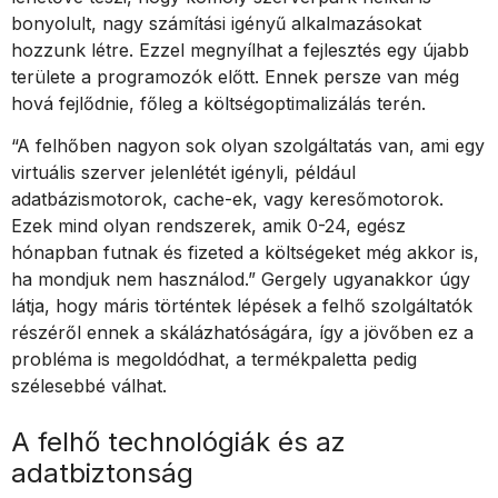
bonyolult, nagy számítási igényű alkalmazásokat
hozzunk létre. Ezzel megnyílhat a fejlesztés egy újabb
területe a programozók előtt. Ennek persze van még
hová fejlődnie, főleg a költségoptimalizálás terén.
“A felhőben nagyon sok olyan szolgáltatás van, ami egy
virtuális szerver jelenlétét igényli, például
adatbázismotorok, cache-ek, vagy keresőmotorok.
Ezek mind olyan rendszerek, amik 0-24, egész
hónapban futnak és fizeted a költségeket még akkor is,
ha mondjuk nem használod.” Gergely ugyanakkor úgy
látja, hogy máris történtek lépések a felhő szolgáltatók
részéről ennek a skálázhatóságára, így a jövőben ez a
probléma is megoldódhat, a termékpaletta pedig
szélesebbé válhat.
A felhő technológiák és az
adatbiztonság