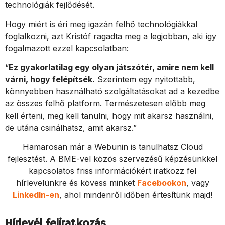
technológiák fejlődését.
Hogy miért is éri meg igazán felhő technológiákkal
foglalkozni, azt Kristóf ragadta meg a legjobban, aki így
fogalmazott ezzel kapcsolatban:
“
Ez gyakorlatilag egy olyan játszótér, amire nem kell
várni, hogy felépítsék.
Szerintem egy nyitottabb,
könnyebben használható szolgáltatásokat ad a kezedbe
az összes felhő platform. Természetesen előbb meg
kell érteni, meg kell tanulni, hogy mit akarsz használni,
de utána csinálhatsz, amit akarsz.”
Hamarosan már a Webunin is tanulhatsz Cloud
fejlesztést. A BME-vel közös szervezésű képzésünkkel
kapcsolatos friss információkért iratkozz fel
hírlevelünkre és kövess minket
Facebookon
, vagy
LinkedIn-en
, ahol mindenről időben értesítünk majd!
Hírlevél feliratkozás