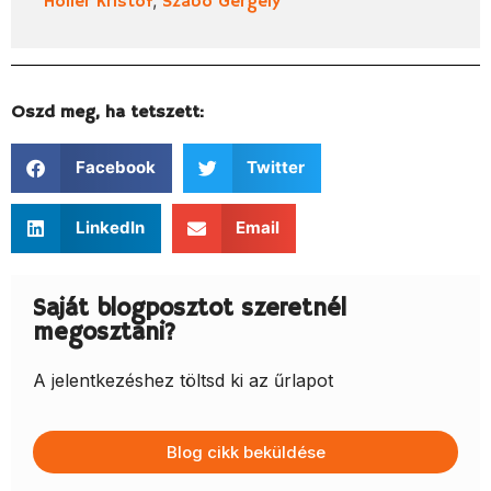
Holler Kristóf
Szabó Gergely
Oszd meg, ha tetszett:
Facebook
Twitter
LinkedIn
Email
Saját blogposztot szeretnél
megosztani?
A jelentkezéshez töltsd ki az űrlapot
Blog cikk beküldése