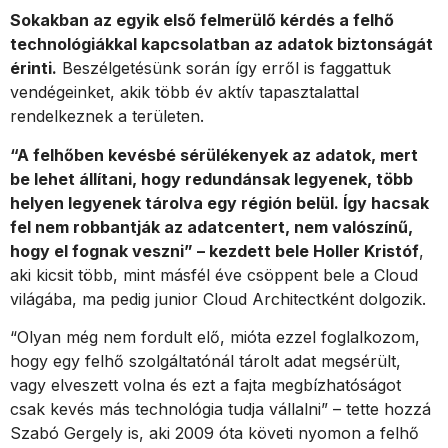
Sokakban az egyik első felmerülő kérdés a felhő
technológiákkal kapcsolatban az adatok biztonságát
érinti.
Beszélgetésünk során így erről is faggattuk
vendégeinket, akik több év aktív tapasztalattal
rendelkeznek a területen.
“A felhőben kevésbé sérülékenyek az adatok, mert
be lehet állítani, hogy redundánsak legyenek, több
helyen legyenek tárolva egy régión belül. Így hacsak
fel nem robbantják az adatcentert, nem valószínű,
hogy el fognak veszni” – kezdett bele Holler Kristóf
,
aki kicsit több, mint másfél éve csöppent bele a Cloud
világába, ma pedig junior Cloud Architectként dolgozik.
“Olyan még nem fordult elő, mióta ezzel foglalkozom,
hogy egy felhő szolgáltatónál tárolt adat megsérült,
vagy elveszett volna és ezt a fajta megbízhatóságot
csak kevés más technológia tudja vállalni” – tette hozzá
Szabó Gergely is, aki 2009 óta követi nyomon a felhő