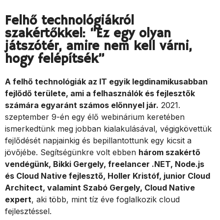
Felhő technológiákról
szakértőkkel: “Ez egy olyan
játszótér, amire nem kell várni,
hogy felépítsék”
A felhő technológiák az IT egyik legdinamikusabban
fejlődő területe, ami a felhasználók és fejlesztők
számára egyaránt számos előnnyel jár.
2021.
szeptember 9-én egy élő webinárium keretében
ismerkedtünk meg jobban kialakulásával, végigkövettük
fejlődését napjainkig és bepillantottunk egy kicsit a
jövőjébe. Segítségünkre volt ebben
három szakértő
vendégünk, Bikki Gergely, freelancer .NET, Node.js
és Cloud Native fejlesztő, Holler Kristóf, junior Cloud
Architect, valamint Szabó Gergely, Cloud Native
expert
, aki több, mint tíz éve foglalkozik cloud
fejlesztéssel.