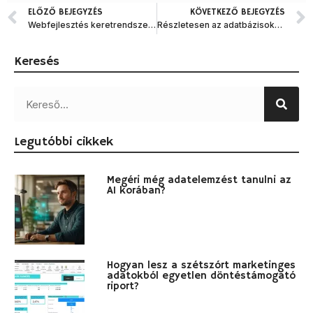
ELŐZŐ BEJEGYZÉS
KÖVETKEZŐ BEJEGYZÉS
Webfejlesztés keretrendszerek: Ismerd meg jobban az Angulart, Reactot és Vue.js-t!
Részletesen az adatbázisokról és az SQL nyelv használatáról
Keresés
Legutóbbi cikkek
Megéri még adatelemzést tanulni az
AI korában?
Hogyan lesz a szétszórt marketinges
adatokból egyetlen döntéstámogató
riport?