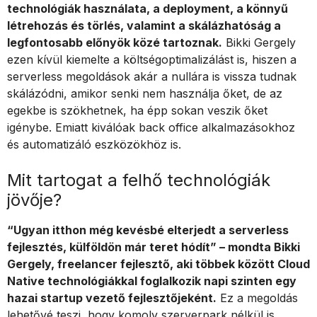
technológiák használata, a deployment, a könnyű
létrehozás és törlés, valamint a skálázhatóság a
legfontosabb előnyök közé tartoznak.
Bikki Gergely
ezen kívül kiemelte a költségoptimalizálást is, hiszen a
serverless megoldások akár a nullára is vissza tudnak
skálázódni, amikor senki nem használja őket, de az
egekbe is szökhetnek, ha épp sokan veszik őket
igénybe. Emiatt kiválóak back office alkalmazásokhoz
és automatizáló eszközökhöz is.
Mit tartogat a felhő technológiák
jövője?
“Ugyan itthon még kevésbé elterjedt a serverless
fejlesztés, külföldön már teret hódít” – mondta Bikki
Gergely, freelancer fejlesztő, aki többek között Cloud
Native technológiákkal foglalkozik napi szinten egy
hazai startup vezető fejlesztőjeként.
Ez a megoldás
lehetővé teszi, hogy komoly szerverpark nélkül is