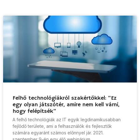
Felhő technológiákról szakértőkkel: “Ez
egy olyan játszótér, amire nem kell várni,
hogy felépítsék”
A felhő technológiák az IT egyik legdinamikusabban
fejlődő területe, ami a felhasználók és fejlesztők
számára egyaránt számos előnnyel jár. 2021.
szeptember 9-én egy élő webinárium