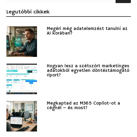
Legutóbbi cikkek
Megéri még adatelemzést tanulni az
AI korában?
Hogyan lesz a szétszórt marketinges
adatokból egyetlen döntéstámogató
riport?
Megkaptad az M365 Copilot-ot a
cégnél – és most?