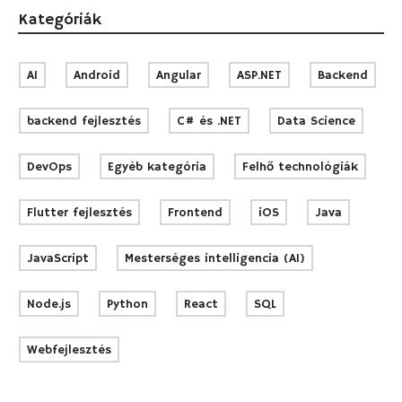
Kategóriák
AI
Android
Angular
ASP.NET
Backend
backend fejlesztés
C# és .NET
Data Science
DevOps
Egyéb kategória
Felhő technológiák
Flutter fejlesztés
Frontend
iOS
Java
JavaScript
Mesterséges intelligencia (AI)
Node.js
Python
React
SQL
Webfejlesztés