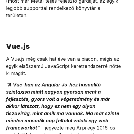
(most már Meta) teljes fejlesztő gárdáját, az egyik
legjobb supporttal rendelkező könyvtár a
területen.
Vue.js
A Vue.js még csak hat éve van a piacon, mégis az
egyik elsőszámú JavaScript keretrendszerré nőtte
ki magát.
“A Vue-ban az Angular Js-hez hasonlító
szintaxisa miatt nagyon gyorsan ment a
fejlesztés, gyors volt a végeredmény és már
akkor látszott, hogy ez nem egy olyan
tiszavirág, mint amik ma vannak. Ma már szinte
minden második nap feltalál valaki egy web
frameworköt”
– jegyezte meg Árpi egy 2016-os