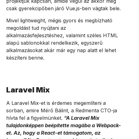
projektjük kapcsán, amibe végül az akkor még
csak gyerekcipőben járó Vue.js-ben vágtak bele.
Mivel lightweight, mégis gyors és megbízható
megoldást tud nyújtani az
alkalmazásfejlesztéshez, valamint széles HTML
alapú sablonokkal rendelkezik, egyszerű
alkalmazásokat akár már egy nap alatt el lehet
készíteni benne.
Laravel Mix
A Laravel Mix-et is érdemes megemlíteni a
sorban, amire Mérő Bálint, a Redmenta CTO-ja
hívta fel a figyelmünket.
“A Laravel Mix
tulajdonképpen beépítette magába a Webpack-
et. Az, hogy a React-et támogatom, az