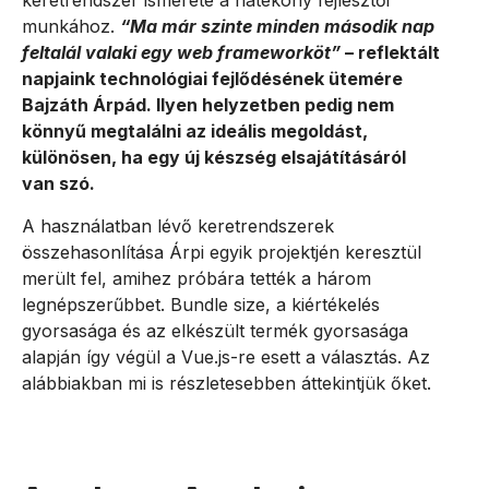
keretrendszer ismerete a hatékony fejlesztői
munkához.
“Ma már szinte minden második nap
feltalál valaki egy web frameworköt”
– reflektált
napjaink technológiai fejlődésének ütemére
Bajzáth Árpád. Ilyen helyzetben pedig nem
könnyű megtalálni az ideális megoldást,
különösen, ha egy új készség elsajátításáról
van szó.
A használatban lévő keretrendszerek
összehasonlítása Árpi egyik projektjén keresztül
merült fel, amihez próbára tették a három
legnépszerűbbet. Bundle size, a kiértékelés
gyorsasága és az elkészült termék gyorsasága
alapján így végül a Vue.js-re esett a választás. Az
alábbiakban mi is részletesebben áttekintjük őket.