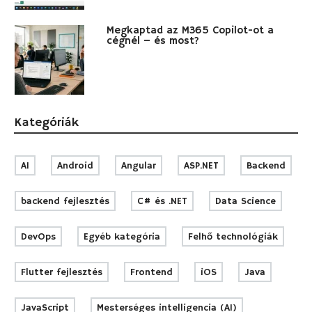
Megkaptad az M365 Copilot-ot a
cégnél – és most?
Kategóriák
AI
Android
Angular
ASP.NET
Backend
backend fejlesztés
C# és .NET
Data Science
DevOps
Egyéb kategória
Felhő technológiák
Flutter fejlesztés
Frontend
iOS
Java
JavaScript
Mesterséges intelligencia (AI)