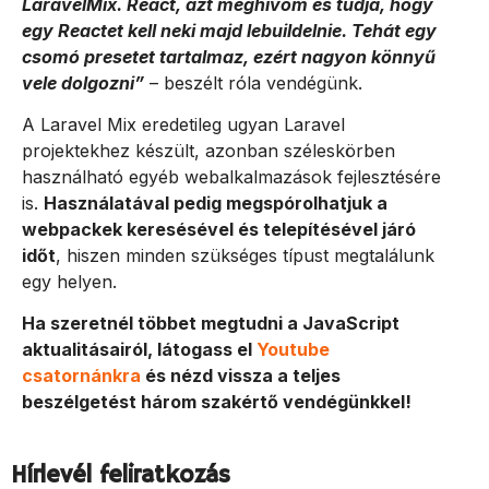
LaravelMix. React, azt meghívom és tudja, hogy
egy Reactet kell neki majd lebuildelnie. Tehát egy
csomó presetet tartalmaz, ezért nagyon könnyű
vele dolgozni”
– beszélt róla vendégünk.
A Laravel Mix eredetileg ugyan Laravel
projektekhez készült, azonban széleskörben
használható egyéb webalkalmazások fejlesztésére
is.
Használatával pedig megspórolhatjuk a
webpackek keresésével és telepítésével járó
időt
, hiszen minden szükséges típust megtalálunk
egy helyen.
Ha szeretnél többet megtudni a JavaScript
aktualitásairól, látogass el
Youtube
csatornánkra
és nézd vissza a teljes
beszélgetést három szakértő vendégünkkel!
Hírlevél feliratkozás