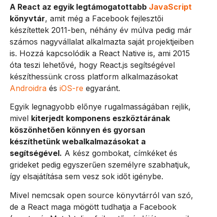
A React az egyik legtámogatottabb
JavaScript
könyvtár
, amit még a Facebook fejlesztői
készítettek 2011-ben, néhány év múlva pedig már
számos nagyvállalat alkalmazta saját projektjeiben
is. Hozzá kapcsolódik a React Native is, ami 2015
óta teszi lehetővé, hogy React.js segítségével
készíthessünk cross platform alkalmazásokat
Androidra
és
iOS-re
egyaránt.
Egyik legnagyobb előnye rugalmasságában rejlik,
mivel
kiterjedt komponens eszköztárának
köszönhetően könnyen és gyorsan
készíthetünk webalkalmazásokat a
segítségével.
A kész gombokat, címkéket és
grideket pedig egyszerűen személyre szabhatjuk,
így elsajátítása sem vesz sok időt igénybe.
Mivel nemcsak open source könyvtárról van szó,
de a React maga mögött tudhatja a Facebook