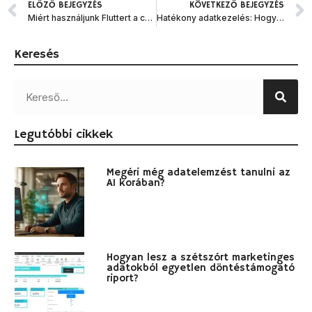
ELŐZŐ BEJEGYZÉS
KÖVETKEZŐ BEJEGYZÉS
Miért használjunk Fluttert a cross platform fejlesztéshez?
Hatékony adatkezelés: Hogyan készül egy többmillió soros SQL adatbázisból átlátható Power BI dashboard?
Keresés
Legutóbbi cikkek
Megéri még adatelemzést tanulni az
AI korában?
Hogyan lesz a szétszórt marketinges
adatokból egyetlen döntéstámogató
riport?