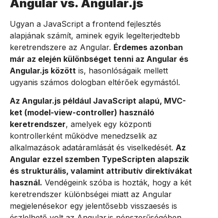
Angular vs. Angular.js
Ugyan a JavaScript a frontend fejlesztés
alapjának számít, aminek egyik legelterjedtebb
keretrendszere az Angular.
Érdemes azonban
már az elején különbséget tenni az Angular és
Angular.js között
is, hasonlóságaik mellett
ugyanis számos dologban eltérőek egymástól.
Az Angular.js például JavaScript alapú, MVC-
ket (model-view-controller) használó
keretrendszer
, amelyek egy központi
kontrollerként működve menedzselik az
alkalmazások adatáramlását és viselkedését.
Az
Angular ezzel szemben TypeScripten alapszik
és strukturális, valamint attributív direktívákat
használ.
Vendégeink szóba is hozták, hogy a két
keretrendszer különbségei miatt az Angular
megjelenésekor egy jelentősebb visszaesés is
észlelhető volt az Angular.js népszerűségében,