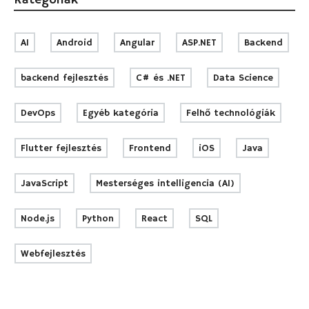
Kategóriák
AI
Android
Angular
ASP.NET
Backend
backend fejlesztés
C# és .NET
Data Science
DevOps
Egyéb kategória
Felhő technológiák
Flutter fejlesztés
Frontend
iOS
Java
JavaScript
Mesterséges intelligencia (AI)
Node.js
Python
React
SQL
Webfejlesztés