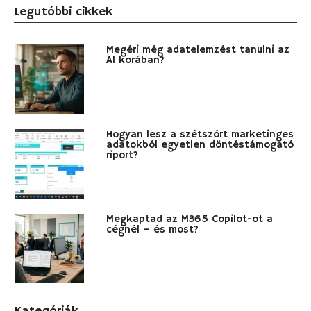
Legutóbbi cikkek
Megéri még adatelemzést tanulni az
AI korában?
Hogyan lesz a szétszórt marketinges
adatokból egyetlen döntéstámogató
riport?
Megkaptad az M365 Copilot-ot a
cégnél – és most?