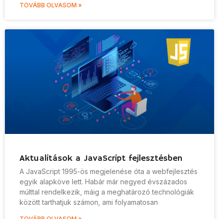
TOVÁBB OLVASOM »
Aktualitások a JavaScript fejlesztésben
A JavaScript 1995-ös megjelenése óta a webfejlesztés
egyik alapköve lett. Habár már negyed évszázados
múlttal rendelkezik, máig a meghatározó technológiák
között tarthatjuk számon, ami folyamatosan
TOVÁBB OLVASOM »