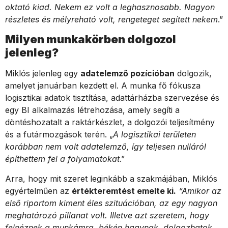
oktató kiad. Nekem ez volt a leghasznosabb. Nagyon
részletes és mélyreható volt, rengeteget segített nekem
.”
Milyen munkakörben dolgozol
jelenleg?
Miklós jelenleg egy
adatelemző pozícióban
dolgozik,
amelyet januárban kezdett el. A munka fő fókusza
logisztikai adatok tisztítása, adattárházba szervezése és
egy BI alkalmazás létrehozása, amely segíti a
döntéshozatalt a raktárkészlet, a dolgozói teljesítmény
és a futármozgások terén. „
A logisztikai területen
korábban nem volt adatelemző, így teljesen nulláról
építhettem fel a folyamatokat
.”
Arra, hogy mit szeret leginkább a szakmájában, Miklós
egyértelműen az
értékteremtést emelte ki.
“Amikor az
első riportom kiment éles szituációban, az egy nagyon
meghatározó pillanat volt. Illetve azt szeretem, hogy
felnéznek a munkámra, békén hagynak, dolgozhatok,