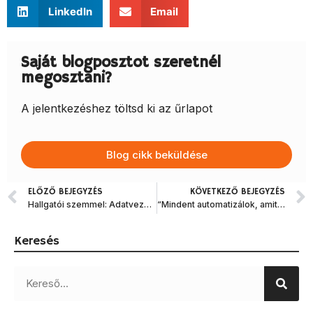
LinkedIn
Email
Saját blogposztot szeretnél
megosztani?
A jelentkezéshez töltsd ki az űrlapot
Blog cikk beküldése
ELŐZŐ BEJEGYZÉS
KÖVETKEZŐ BEJEGYZÉS
Hallgatói szemmel: Adatvezérelt gondolkodás és automatizáció a pénzügyi szektorban
“Mindent automatizálok, amit lehet” – hogyan épített saját könyvelő AI-t egy pénzügyi vezető?
Keresés