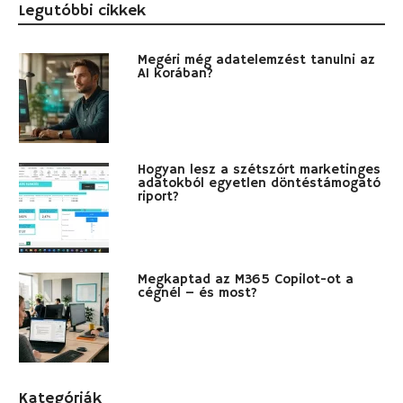
Legutóbbi cikkek
Megéri még adatelemzést tanulni az
AI korában?
Hogyan lesz a szétszórt marketinges
adatokból egyetlen döntéstámogató
riport?
Megkaptad az M365 Copilot-ot a
cégnél – és most?
Kategóriák