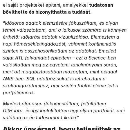
el saját projekteket építeni, amelyekkel
tudatosan
bővíthette és bizonyíthatta a tudását.
“
Idősoros adatok elemzésére fókuszáltam, és olyan
témát választottam, ami a laikusok számára is könnyen
érthető: időjárási adatok vizualizálása. Elemeztem a
napi hőmérsékletingadozást, valamint kontinentális
szinten is összehasonlítottam az adatokat. Emellett
saját ATL folyamatot építettem – ezt a Science-ben
valósítottam meg az egyetemi tanulmányaim során,
mert ott magabiztosabban mozogtam, mint például
AWS-ben. SQL adatbázisokat is létrehoztam a
szakdolgozatomhoz, ami szintén fontos eleme lett a
portfóliómnak.
Mindezt alaposan dokumentáltam, feltöltöttem
GitHubra, és így kialakítottam egy olyan portfóliót, ami
valóban az én tudásomat tükrözi
.”
Akkor úgy érzed, hogy teljesültek az