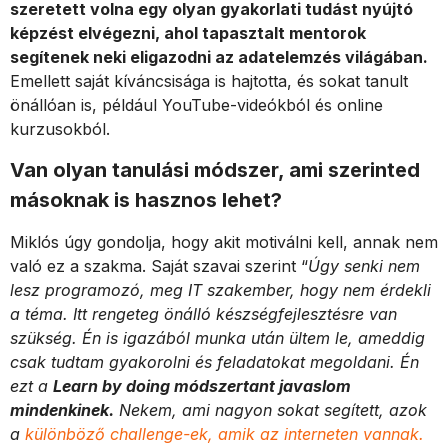
szeretett volna egy olyan gyakorlati tudást nyújtó
képzést elvégezni, ahol tapasztalt mentorok
segítenek neki eligazodni az adatelemzés világában.
Emellett saját kíváncsisága is hajtotta, és sokat tanult
önállóan is, például YouTube-videókból és online
kurzusokból.
Van olyan tanulási módszer, ami szerinted
másoknak is hasznos lehet?
Miklós úgy gondolja, hogy akit motiválni kell, annak nem
való ez a szakma. Saját szavai szerint “
Úgy senki nem
lesz programozó, meg IT szakember, hogy nem érdekli
a téma. Itt rengeteg önálló készségfejlesztésre van
szükség. Én is igazából munka után ültem le, ameddig
csak tudtam gyakorolni és feladatokat megoldani. Én
ezt a
Learn by doing módszertant javaslom
mindenkinek.
Nekem, ami nagyon sokat segített, azok
a
különböző challenge-ek, amik az interneten vannak.