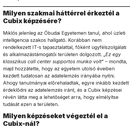
Milyen szakmai háttérrel érkeztél a
Cubix képzésére?
Miklós jelenleg az Óbudai Egyetemen tanul, ahol üzleti
intelligencia szakos hallgató. Korábban nem
rendelkezett IT-s tapasztalattal, főként ügyfélszolgálati
és alkalmazástámogatói területen dolgozott. „
Ez egy
klasszikus call center supportos munka volt
” – mondta,
majd hozzátette, hogy az egyetem utolsó éveiben
kezdett tudatosan az adatelemzés irányába nyitni.
Ahogy tanulmányai előrehaladtak, egyre inkább kezdett
érdeklődni az adatelemzés iránt, és a Cubix képzései
révén látta meg a lehetőséget arra, hogy elmélyítse
tudását ezen a területen.
Milyen képzéseket végeztél el a
Cubix-nál?