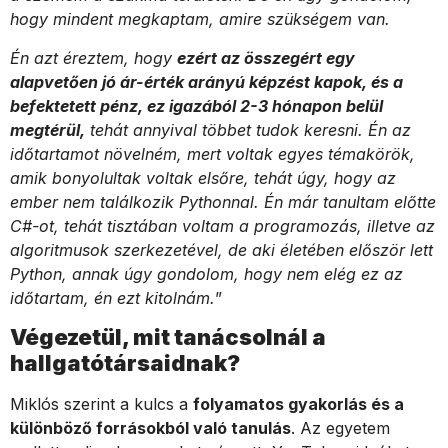
hogy mindent megkaptam, amire szükségem van.
Én azt éreztem, hogy
ezért az összegért egy
alapvetően jó ár-érték arányú képzést kapok, és a
befektetett pénz, ez igazából 2-3 hónapon belül
megtérül,
tehát annyival többet tudok keresni. Én az
időtartamot növelném, mert voltak egyes témakörök,
amik bonyolultak voltak elsőre, tehát úgy, hogy az
ember nem találkozik Pythonnal. Én már tanultam előtte
C#-ot, tehát tisztában voltam a programozás, illetve az
algoritmusok szerkezetével, de aki életében először lett
Python, annak úgy gondolom, hogy nem elég ez az
időtartam, én ezt kitolnám.
”
Végezetül, mit tanácsolnál a
hallgatótársaidnak?
Miklós szerint a kulcs a
folyamatos gyakorlás és a
különböző forrásokból való tanulás
. Az egyetem