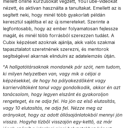
mellett online kurzusokat végzett, YouTube-videókat
nézett, és aktívan használta a tanultakat. Emellett az is
segített neki, hogy minél több gyakorlati példán
keresztül sajátítsa el az új ismereteket. Szerinte a
legfontosabb, hogy az ember folyamatosan fejlessze
magát, és minél több forrásból szerezzen tudást. A
Cubix képzéseit azoknak ajánlja, akik valós szakmai
tapasztalatot szeretnének szerezni, és mentorok
segítségével akarnak elindulni az adatelemzés útján.
“
A hallgatótársaknak mondanék pár szót, nem tudom,
ki milyen helyzetben van, vagy mik a céljai a
képzésekkel, de hogy ha pályakezdőként vagy
karrierváltóként tanul vagy gondolkodik, akkor én azt
tanácsolom, hogy legyen elszánt és gyakoroljon
rengeteget, és ne adja fel. Ha jön az első elutasítás,
vagy 10 elutasítás, ne adja fel. Nézze meg az
arányokat, hogy az adott állásajánlatokból mennyi jön
vissza. Hogyha tízből visszajön egy-kettő, az már