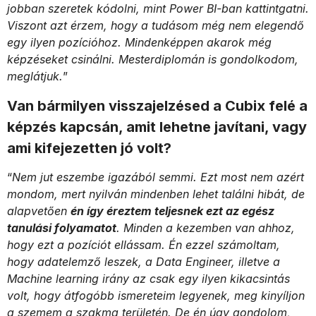
jobban szeretek kódolni, mint Power BI-ban kattintgatni.
Viszont azt érzem, hogy a tudásom még nem elegendő
egy ilyen pozícióhoz. Mindenképpen akarok még
képzéseket csinálni. Mesterdiplomán is gondolkodom,
meglátjuk.
”
Van bármilyen visszajelzésed a Cubix felé a
képzés kapcsán, amit lehetne javítani, vagy
ami kifejezetten jó volt?
“
Nem jut eszembe igazából semmi. Ezt most nem azért
mondom, mert nyilván mindenben lehet találni hibát, de
alapvetően
én így éreztem teljesnek ezt az egész
tanulási folyamatot
. Minden a kezemben van ahhoz,
hogy ezt a pozíciót ellássam. Én ezzel számoltam,
hogy adatelemző leszek, a Data Engineer, illetve a
Machine learning irány az csak egy ilyen kikacsintás
volt, hogy átfogóbb ismereteim legyenek, meg kinyíljon
a szemem a szakma területén. De én úgy gondolom,