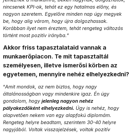
nincsenek KPI-ok, tehát ez egy hatalmas előny, és
nagyon szeretem. Egyelőre minden nap úgy megyek
be, hogy alig várom, hogy újra dolgozhassak.
Korábban ilyet nem éreztem, tehát rengeteg változás
történt most pozitív irányba.
”
Akkor friss tapasztalataid vannak a
munkaerőpiacon. Te mit tapasztaltál
személyesen, illetve ismerősi körben az
egyetemen, mennyire nehéz elhelyezkedni?
“
Amit mondok, az nem biztos, hogy nagy
általánosságban vagy mindenkire igaz. Én úgy
gondolom, hogy
jelenleg nagyon nehéz
pályakezdőként elhelyezkedni.
Úgy is nehéz, hogy
alapvetően nekem van egy alapfokú diplomám.
Rengeteg helyre beadtam, szerintem 30-40 helyre
nagyjából. Voltak visszajelzések, voltak pozitív