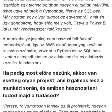
legalább egy technológiában nagyon el tudjak mélyülni,
tehát ugye nálatok a Pythonban, illetve az SQL-ben.
Már hoztam egy olyan alapot az egyetemről, amit én
úgy gondoltam, hogy elég mély volt, illetve a Power BI-
jal is már rengetegszer találkoztam
.”
A munkahelye jelenleg nem használ felhőalapú
technológiákat, így az AWS alapú tananyag kevésbé
releváns számára, viszont a Python és az SQL napi
szinten elengedhetetlen az adatelemzési és adatbázis-
kezelési feladataihoz.
Ha pedig most előre nézünk, akkor van
esetleg olyan projekt, ami izgalmas lesz a
munkád során, és amiben hasznosítani
tudod majd a tudásod?
“
Persze, folyamatosan jönnek az új projektek, nagyon-
nagyon be vagyok táblázva. Több nagy beruházás is