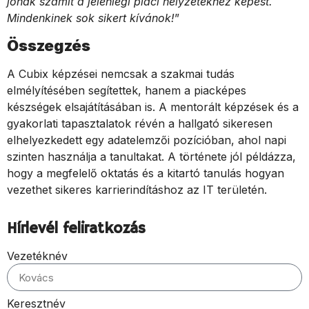
jónak számít a jelenlegi piaci helyzetekhez képest.
Mindenkinek sok sikert kívánok!
”
Összegzés
A Cubix képzései nemcsak a szakmai tudás
elmélyítésében segítettek, hanem a piacképes
készségek elsajátításában is. A mentorált képzések és a
gyakorlati tapasztalatok révén a hallgató sikeresen
elhelyezkedett egy adatelemzői pozícióban, ahol napi
szinten használja a tanultakat. A története jól példázza,
hogy a megfelelő oktatás és a kitartó tanulás hogyan
vezethet sikeres karrierindításhoz az IT területén.
Hírlevél feliratkozás
Vezetéknév
Keresztnév