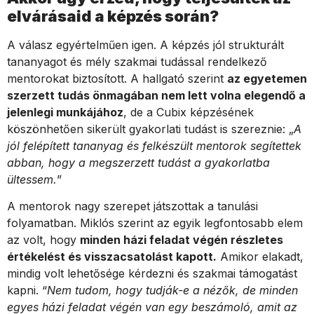
elvárásaid a képzés során?
A válasz egyértelműen igen. A képzés jól strukturált
tananyagot és mély szakmai tudással rendelkező
mentorokat biztosított. A hallgató szerint
az egyetemen
szerzett tudás önmagában nem lett volna elegendő a
jelenlegi munkájához
, de a Cubix képzésének
köszönhetően sikerült gyakorlati tudást is szereznie: „
A
jól felépített tananyag és felkészült mentorok segítettek
abban, hogy a megszerzett tudást a gyakorlatba
ültessem.
”
A mentorok nagy szerepet játszottak a tanulási
folyamatban. Miklós szerint az egyik legfontosabb elem
az volt, hogy
minden házi feladat végén részletes
értékelést és visszacsatolást kapott.
Amikor elakadt,
mindig volt lehetősége kérdezni és szakmai támogatást
kapni. “
Nem tudom, hogy tudják-e a nézők, de minden
egyes házi feladat végén van egy beszámoló, amit az