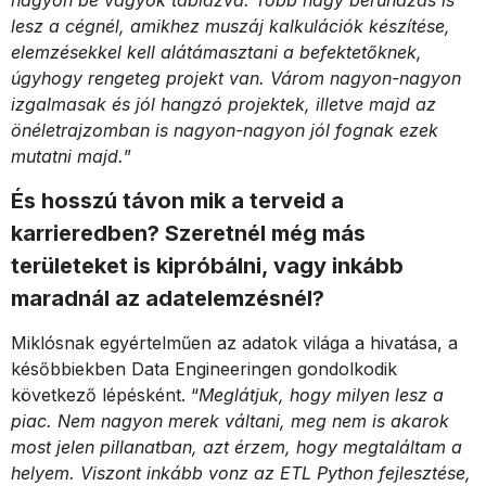
lesz a cégnél, amikhez muszáj kalkulációk készítése,
elemzésekkel kell alátámasztani a befektetőknek,
úgyhogy rengeteg projekt van. Várom nagyon-nagyon
izgalmasak és jól hangzó projektek, illetve majd az
önéletrajzomban is nagyon-nagyon jól fognak ezek
mutatni majd.
”
És hosszú távon mik a terveid a
karrieredben? Szeretnél még más
területeket is kipróbálni, vagy inkább
maradnál az adatelemzésnél?
Miklósnak egyértelműen az adatok világa a hivatása, a
későbbiekben Data Engineeringen gondolkodik
következő lépésként. “
Meglátjuk, hogy milyen lesz a
piac. Nem nagyon merek váltani, meg nem is akarok
most jelen pillanatban, azt érzem, hogy megtaláltam a
helyem. Viszont inkább vonz az ETL Python fejlesztése,