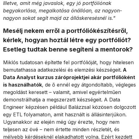
Illetve, amit még javaslok, egy jó portfóliónak
begyakorlása, megalkotása önállóan, az nagyon-
nagyon sokat segít majd az álláskeresésnél is.
”
Mesélj nekem erről a portfóliókészítésről,
kérlek, hogyan hoztál létre egy portfóliót?
Esetleg tudtak benne segíteni a mentorok?
Miklós tudatosan építette fel portfólióját, hogy hitelesen
bemutathassa adatkezelési és elemzési készségeit.
A
Data Analyst kurzus záróprojektjei akár portfólióként
is használhatók
, de ő ennél egy átgondoltabb, végleges
megoldást keresett – valamit, amivel egyértelműen
demonstrálhatja a megszerzett készségeit. A Data
Engineer képzésen például Balázzsal közösen dolgozott
egy ETL folyamaton, amit használt is állásinterjúkon.
Ugyanakkor az elején még úgy érezte, hogy nem
teljesen az övé – nem értette minden részletét, és
mélyebb kérdéseknél elakadhatott volna. Ezért kezdett