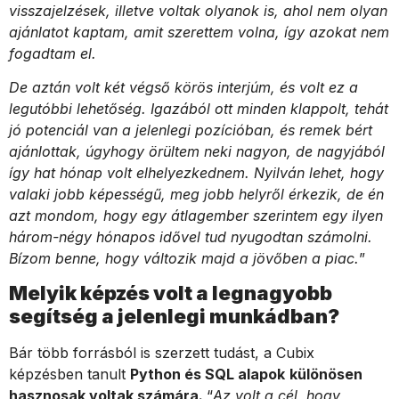
visszajelzések, illetve voltak olyanok is, ahol nem olyan
ajánlatot kaptam, amit szerettem volna, így azokat nem
fogadtam el.
De aztán volt két végső körös interjúm, és volt ez a
legutóbbi lehetőség. Igazából ott minden klappolt, tehát
jó potenciál van a jelenlegi pozícióban, és remek bért
ajánlottak, úgyhogy örültem neki nagyon, de nagyjából
így hat hónap volt elhelyezkednem. Nyilván lehet, hogy
valaki jobb képességű, meg jobb helyről érkezik, de én
azt mondom, hogy egy átlagember szerintem egy ilyen
három-négy hónapos idővel tud nyugodtan számolni.
Bízom benne, hogy változik majd a jövőben a piac.
”
Melyik képzés volt a legnagyobb
segítség a jelenlegi munkádban?
Bár több forrásból is szerzett tudást, a Cubix
képzésben tanult
Python és SQL alapok
különösen
hasznosak voltak számára.
“
Az volt a cél, hogy